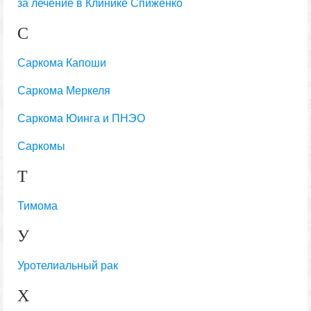
за лечение в Клинике Спиженко
С
Саркома Капоши
Саркома Меркеля
Саркома Юинга и ПНЭО
Саркомы
Т
Тимома
У
Уротелиальный рак
Х