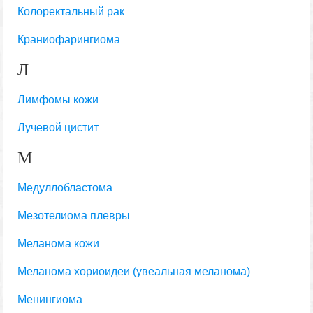
Колоректальный рак
Краниофарингиома
Л
Лимфомы кожи
Лучевой цистит
М
Медуллобластома
Мезотелиома плевры
Меланома кожи
Меланома хориоидеи (увеальная меланома)
Менингиома