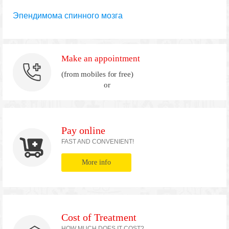
Эпендимома спинного мозга
Make an appointment
(from mobiles for free)
or
Pay online
FAST AND CONVENIENT!
More info
Cost of Treatment
HOW MUCH DOES IT COST?