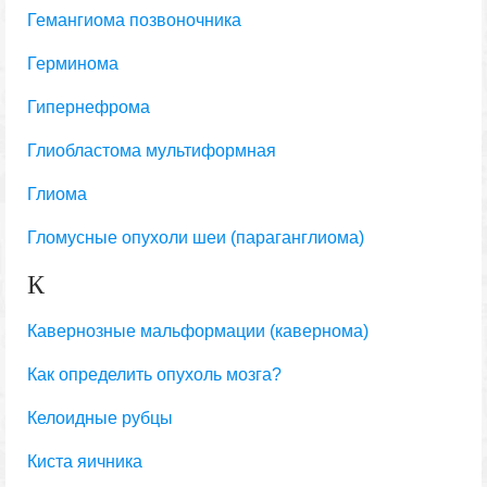
Гемангиома позвоночника
Герминома
Гипернефрома
Глиобластома мультиформная
Глиома
Гломусные опухоли шеи (параганглиома)
К
Кавернозные мальформации (кавернома)
Как определить опухоль мозга?
Келоидные рубцы
Киста яичника