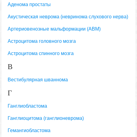
Аденома простаты
Акустическая неврома (невринома слухового нерва)
Артериовенозные мальформации (АВМ)
Астроцитома головного мозга
Астроцитома спинного мозга
В
Вестибулярная шваннома
Г
Ганглиобластома
Ганглиоцитома (ганглионеврома)
Гемангиобластома