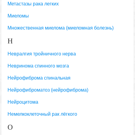
Метастазы рака легких
Миеломы
Множественная миелома (миеломная болезнь)
Н
Невралгия тройничного нерва
Невринома спинного мозга
Нейрофиброма спинальная
Нейрофиброматоз (нейрофиброма)
Нейроцитома
Немелкоклеточный рак лёгкого
О