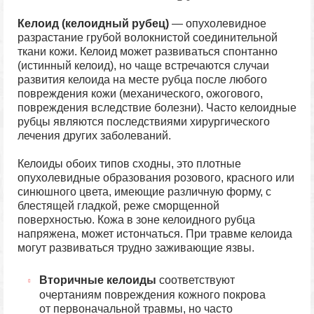
Келоид (келоидный рубец)
— опухолевидное
разрастание грубой волокнистой соединительной
ткани кожи. Келоид может развиваться спонтанно
(истинный келоид), но чаще встречаются случаи
развития келоида на месте рубца после любого
повреждения кожи (механического, ожогового,
повреждения вследствие болезни). Часто келоидные
рубцы являются последствиями хирургического
лечения других заболеваний.
Келоиды обоих типов сходны, это плотные
опухолевидные образования розового, красного или
синюшного цвета, имеющие различную форму, с
блестящей гладкой, реже сморщенной
поверхностью. Кожа в зоне келоидного рубца
напряжена, может истончаться. При травме келоида
могут развиваться трудно заживающие язвы.
Вторичные келоиды
соответствуют
очертаниям повреждения кожного покрова
от первоначальной травмы, но часто