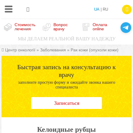
UA
| RU
Стоимость
Вопрос
Оплата
лечения
врачу
online
МЫ ДЕЛАЕМ РЕАЛЬНОЙ ВАШУ НАДЕЖДУ
Центр онкології
»
Заболевания
»
Рак кожи (опухоли кожи)
Быстрая запись на консультацию к
врачу
заполните простую форму и ожидайте звонка нашего
специалиста
Записаться
Келоидные рубцы