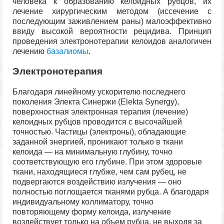
человека к образованию келоидных рубцов, их
лечение хирургическим методом (иссечение с
последующим заживлением раны) малоэффективно
ввиду высокой вероятности рецидива. Принцип
проведения электронотерапии келоидов аналогичен
лечению
базалиомы
.
Электронотерапия
Благодаря линейному ускорителю последнего
поколения Электа Синержи (Elekta Synergy),
поверхностная электронная терапия (лечение)
келоидных рубцов проводится с высочайшей
точностью. Частицы (электроны), обладающие
заданной энергией, проникают только в ткани
келоида — на минимальную глубину, точно
соответствующую его глубине. При этом здоровые
ткани, находящиеся глубже, чем сам рубец, не
подвергаются воздействию излучения — оно
полностью поглощается тканями рубца. А благодаря
индивидуальному коллиматору, точно
повторяющему форму келоида, излучение
воздействует только на объем рубца, не выходя за