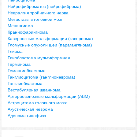
Нейрофиброматоз (нейрофиброма)
Невралгия тройничного нерва
Метастазы в головной мозг
Менингиома
Краниофарингиома
Кавернозные мальформации (кавернома)
Гломусные опухоли шеи (параганглиома)
Глиома
Глиобластома мультиформная
Герминома
Гемангиобластома
Ганглиоцитома (ганглионеврома)
Ганглиобластома
Вестибулярная шваннома
Артериовенозные мальформации (АВМ)
Астроцитома головного мозга
Акустическая неврома
Аденома гипофиза