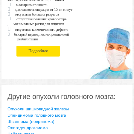
малотравматичность
длительность операции от 15-ти минут
отсутствие больших разрезов
отсутствие больших кровопотерь
минимальные риски для пациента
отсутствие косметического дефекта
быстрый период послеопреационной
реабилитации
Подробнее
Другие опухоли головного мозга:
Опухоли шишковидной железы
Эпендимома головного мозга
Шваннома (невринома)
Олигодендроглиома
Нейроцитома