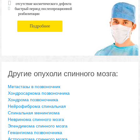
отсутствие косметического дефекта
быстрый период послеопреационной
реабилитации
Подробнее
Другие опухоли спинного мозга:
Метастазы в позвоночник
Хондросаркома позвоночника
Хондрома позвоночника
Нейрофиброма спинальная
Спинальная менингиома
Невринома спинного мозга
Эпендимома спинного мозга
Гемангиома позвоночника
Астроцитома спинного мозга