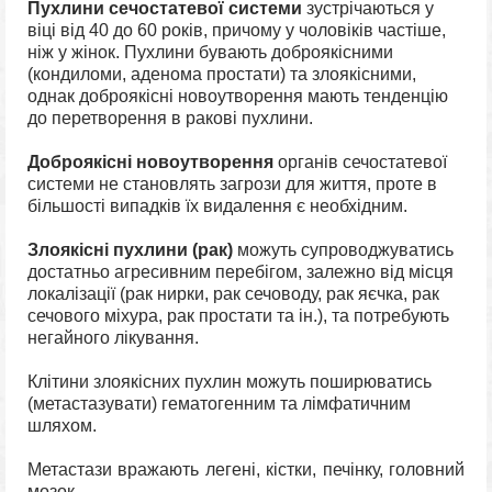
Пухлини сечостатевої системи
зустрічаються у
віці від 40 до 60 років, причому у чоловіків частіше,
ніж у жінок. Пухлини бувають доброякісними
(кондиломи, аденома простати) та злоякісними,
однак доброякісні новоутворення мають тенденцію
до перетворення в ракові пухлини.
Доброякісні новоутворення
органів сечостатевої
системи не становлять загрози для життя, проте в
більшості випадків їх видалення є необхідним.
Злоякісні пухлини (рак)
можуть супроводжуватись
достатньо агресивним перебігом, залежно від місця
локалізації (рак нирки, рак сечоводу, рак яєчка, рак
сечового міхура, рак простати та ін.), та потребують
негайного лікування.
Клітини злоякісних пухлин можуть поширюватись
(метастазувати) гематогенним та лімфатичним
шляхом.
Метастази вражають легені, кістки, печінку, головний
мозок.