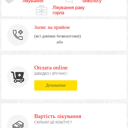
лікування
онкологу
Лікування раку
горла
Запис на прийом
(всі дзвінки безкоштовні)
або
Оплата online
ШВИДКО І ЗРУЧНО !
Детальніше
Вартість лікування
СКІЛЬКИ ЦЕ КОШТУЄ?