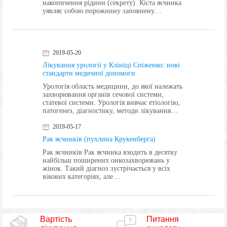
накопичення рідини (секрету). Кіста яєчника
уявляє собою порожнину заповнену…
2019-05-20
Лікування урології у Клініці Спіженко: нові
стандарти медичної допомоги
Урологія область медицини, до якої належать
захворювання органів сечової системи,
статевої системи. Урологія вивчає етіологію,
патогенез, діагностику, методи лікування…
2019-05-17
Рак яєчників (пухлина Крукенберга)
Рак яєчників Рак яєчника входить в десятку
найбільш поширених онкозахворювань у
жінок. Такий діагноз зустрічається у всіх
вікових категоріях, але…
Вартість
Питання