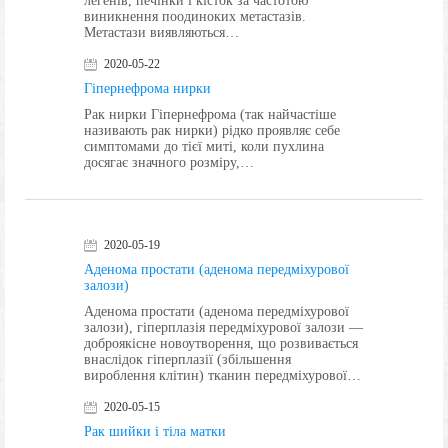
легенів, печінки і кісток за частотою
виникнення поодиноких метастазів.
Метастази виявляються…
2020-05-22
Гіпернефрома нирки
Рак нирки Гіпернефрома (так найчастіше
називають рак нирки) рідко проявляє себе
симптомами до тієї миті, коли пухлина
досягає значного розміру,…
2020-05-19
Аденома простати (аденома передміхурової
залози)
Аденома простати (аденома передміхурової
залози), гіперплазія передміхурової залози —
доброякісне новоутворення, що розвивається
внаслідок гіперплазії (збільшення
вироблення клітин) тканин передміхурової…
2020-05-15
Рак шийки і тіла матки