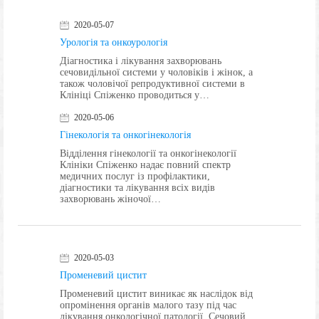
2020-05-07
Урологія та онкоурологія
Діагностика і лікування захворювань
сечовидільної системи у чоловіків і жінок, а
також чоловічої репродуктивної системи в
Клініці Спіженко проводиться у…
2020-05-06
Гінекологія та онкогінекологія
Відділення гінекології та онкогінекології
Клініки Спіженко надає повний спектр
медичних послуг із профілактики,
діагностики та лікування всіх видів
захворювань жіночої…
2020-05-03
Променевий цистит
Променевий цистит виникає як наслідок від
опромінення органів малого тазу під час
лікування онкологічної патології. Сечовий