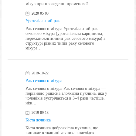
міхур при проведенні променевої…
2020-05-03
Уротеліальний рак
Рак сечового міхура Уротеліальний рак
сечового міхура (уротеліальна карцинома,
перехідноклітинний рак сечового міхура) в
структурі різних типів раку сечового
міхура…
2019-10-22
Рак сечового міхура
Рак сечового міхура Рак сечового міхура —
порівняно рідкісна злоякісна пухлина, яка у
чоловіків зустрічається в 3–4 рази частіше,
ніж…
2019-09-13
Кіста яєчника
Кіста яєчника доброякісна пухлина, що
виникає в тканині яєчника внаслідок