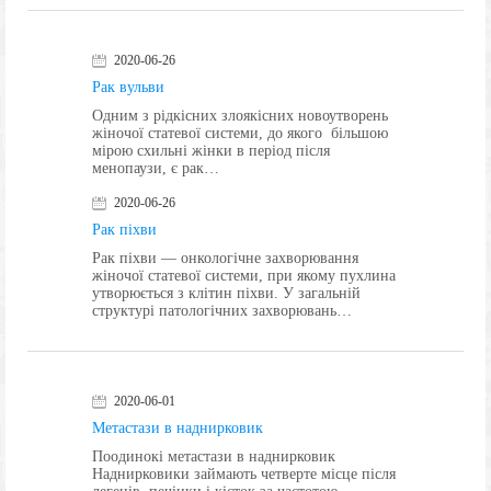
2020-06-26
Рак вульви
Одним з рідкісних злоякісних новоутворень
жіночої статевої системи, до якого більшою
мірою схильні жінки в період після
менопаузи, є рак…
2020-06-26
Рак піхви
Рак піхви — онкологічне захворювання
жіночої статевої системи, при якому пухлина
утворюється з клітин піхви. У загальній
структурі патологічних захворювань…
2020-06-01
Метастази в наднирковик
Поодинокі метастази в наднирковик
Наднирковики займають четверте місце після