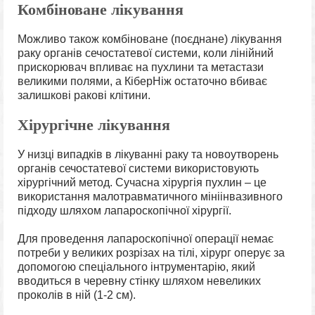
Комбіноване лікування
Можливо також комбіноване (поєднане) лікування
раку органів сечостатевої системи, коли лінійний
прискорювач впливає на пухлини та метастази
великими полями, а КіберНіж остаточно вбиває
залишкові ракові клітини.
Хірургічне лікування
У низці випадків в лікуванні раку та новоутворень
органів сечостатевої системи використовують
хірургічний метод. Сучасна хірургія пухлин – це
використання малотравматичного мініінвазивного
підходу шляхом лапароскопічної хірургії.
Для проведення лапароскопічної операції немає
потреби у великих розрізах на тілі, хірург оперує за
допомогою спеціального інтрументарію, який
вводиться в черевну стінку шляхом невеликих
проколів в ній (1-2 см).