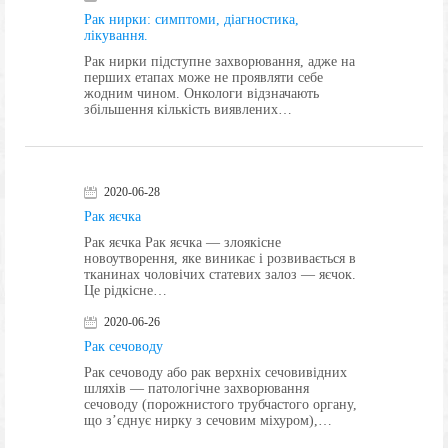
Рак нирки: симптоми, діагностика,
лікування.
Рак нирки підступне захворювання, адже на
перших етапах може не проявляти себе
жодним чином. Онкологи відзначають
збільшення кількість виявлених…
2020-06-28
Рак яєчка
Рак яєчка Рак яєчка — злоякісне
новоутворення, яке виникає і розвивається в
тканинах чоловічих статевих залоз — яєчок.
Це рідкісне…
2020-06-26
Рак сечоводу
Рак сечоводу або рак верхніх сечовивідних
шляхів — патологічне захворювання
сечоводу (порожнистого трубчастого органу,
що з’єднує нирку з сечовим міхуром),…