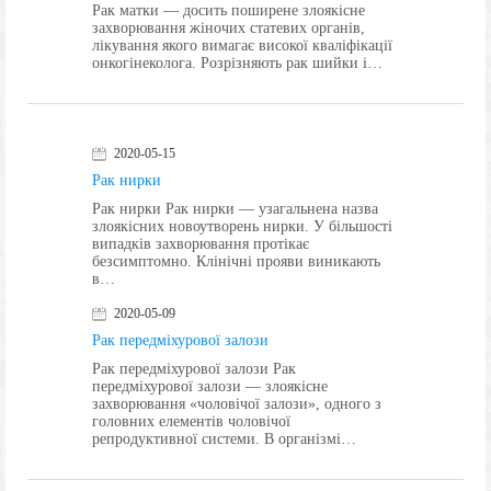
Рак матки — досить поширене злоякісне
захворювання жіночих статевих органів,
лікування якого вимагає високої кваліфікації
онкогінеколога. Розрізняють рак шийки і…
2020-05-15
Рак нирки
Рак нирки Рак нирки — узагальнена назва
злоякісних новоутворень нирки. У більшості
випадків захворювання протікає
безсимптомно. Клінічні прояви виникають
в…
2020-05-09
Рак передміхурової залози
Рак передміхурової залози Рак
передміхурової залози — злоякісне
захворювання «чоловічої залози», одного з
головних елементів чоловічої
репродуктивної системи. В організмі…