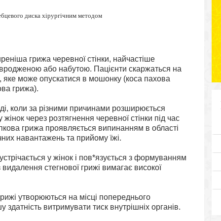
бцевого диска хірургічним методом
еніша грижа черевної стінки, найчастіше
и вродженою або набутою. Пацієнти скаржаться на
 яке може опускатися в мошонку (коса пахова
ва грижа).
ді, коли за різними причинами розширюється
у жінок через розтягнення черевної стінки під час
Пупкова грижа проявляється випинанням в області
чних навантажень та прийому їжі.
устрічається у жінок і пов*язується з формуванням
 видалення стегнової грижі вимагає високої
грижі утворюються на місці попереднього
шу здатність витримувати тиск внутрішніх органів.