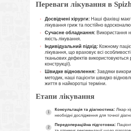
Переваги лікування в Spizh
Досвідчені хірурги:
Наші фахівці мают
лікування гриж та постійно вдосконалю
Сучасне обладнання:
Використання но
якість лікування.
Індивідуальний підхід:
Кожному паціє
лікування, що враховує всі особливості
тканьових дефектів використовуються р
конструкції).
Швидке відновлення:
Завдяки викори
методик, наші пацієнти швидко віднов
життя в найкоротші терміни.
Етапи лікування
Консультація та діагностика:
Лікар-х
необхідні дослідження для точної діагн
Передопераційна підготовка:
Пацієнт
та отримує рекомендації щодо підготовк