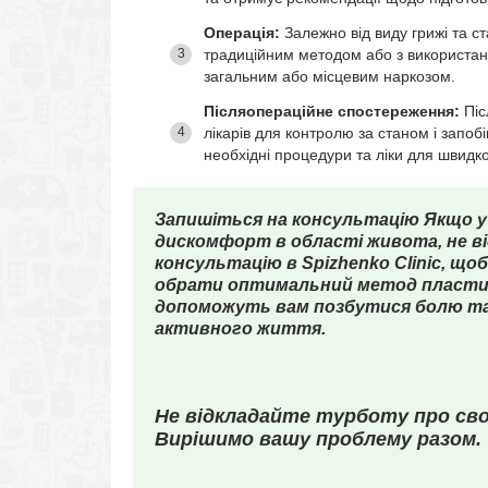
Операція:
Залежно від виду грижі та с
традиційним методом або з використан
загальним або місцевим наркозом.
Післяопераційне спостереження:
Піс
лікарів для контролю за станом і зап
необхідні процедури та ліки для швидк
Запишіться на консультацію
Якщо у 
дискомфорт в області живота, не ві
консультацію в Spizhenko Clinic, щ
обрати оптимальний метод пластичн
допоможуть вам позбутися болю та
активного життя.
Не відкладайте турботу про св
Вирішимо вашу проблему разом.