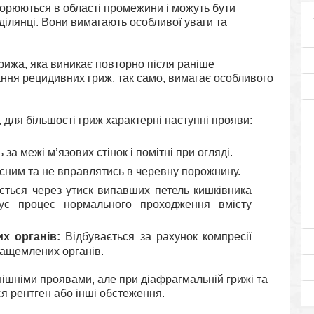
орюються в області промежини і можуть бути
ділянці. Вони вимагають особливої уваги та
рижа, яка виникає повторно після раніше
вання рецидивних гриж, так само, вимагає особливого
 для більшості гриж характерні наступні прояви:
за межі м’язових стінок і помітні при огляді.
ним та не вправлятись в черевну порожнину.
ється через утиск випавших петель кишківника
шує процес нормального проходження вмісту
их органів:
Відбувається за рахунок компресії
защемлених органів.
нішніми проявами, але при діафрагмальній грижі та
я рентген або інші обстеження.