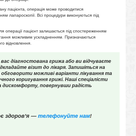
тану пацієнта, операція може проводитися
ням лапароскопії. Всі процедури виконуються під
ля операції пацієнт залишається під спостереженням
обігання можливим ускладненням. Призначаються
ого відновлення.
вас діагностована грижа або ви відчуваєте
дкладайте візит до лікаря. Запишіться на
об обговорити можливі варіанти лікування та
ого коригування грижі. Наші спеціалісти
 дискомфорту, повернувши радість
оє здоров’я —
телефонуйте нам
!