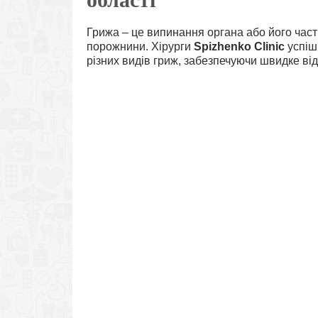
Грижа – це випинання органа або його части
порожнини. Хірурги
Spizhenko Clinic
успіш
різних видів гриж, забезпечуючи швидке від