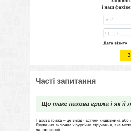
Заповніт
і наш фахів
Дата візиту
З
Часті запитання
Що таке пахова грижа і як її 
Пахова грижа – це вихід частини кишківника або і
Лікування включає хірургічне втручання, яке мо
лапароскопії.