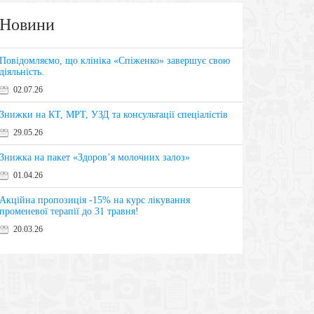
Новини
Повідомляємо, що клініка «Спіженко» завершує свою
діяльність.
02.07.26
Знижки на КТ, МРТ, УЗД та консультації спеціалістів
29.05.26
Знижка на пакет «Здоров’я молочних залоз»
01.04.26
Акційна пропозиція -15% на курс лікування
променевої терапії до 31 травня!
20.03.26