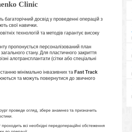
enko Clinic
ь багаторічний досвід у проведенні операцій з
ють свої навички.
вітніх технологій та методів гарантує високу
нту пропонується персоналізований план
 загального стану. Для пластичного закриття
ізні алотрансплантати (сітки або спеціальні
станню мінімально інвазивних та
Fast Track
люються та можуть повернутися до звичного
ірург проведе огляд, збере анамнез та призначить
остики.
 проходить всі необхідні передопераційні обстеження
и до операції.