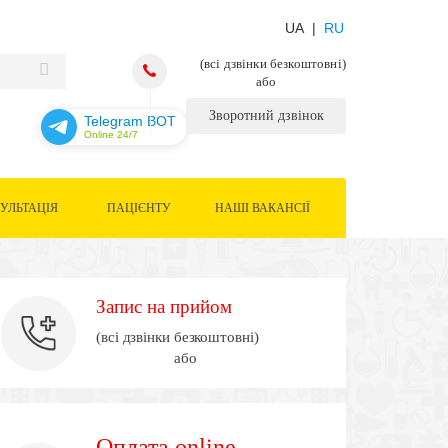
UA |
RU
(всі дзвінки безкоштовні)
або
Зворотний дзвінок
Telegram BOT
Online 24/7
УЛЬТАЦІЯ
ПАЦІЄНТУ
НАШІ ВАКАНСІЇ
Запис на прийом
(всі дзвінки безкоштовні)
або
Оплата online