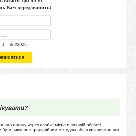
ь всього три поля
ець Вам передзвонить!
аписатися
лікувати?
ншого органу через слабке місце в паховій області.
же бути виконане традиційним методом або з використанням