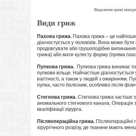
Видалення грижі міжхре
Види гриж
Пахова грижа
.
Пахова грижа – це найпошир
діагностується у чоловіків. Вона може бут
продовгувате або грушоподібне випинання,
грижа) або мати кулясту форму (пряма пахо
Пупкова грижа
.
Пупкова грижа виникає то
пупкове кільце. Найчастіше діагностується 
вагітності, а також у людей з ожирінням. 
пупка, часто болісним, особливо після фізи
Стегнова грижа
.
Стегнова грижа частіше з
аномального стегнового канала. Операція з
кваліфікації хірурга.
Післяопераційна грижа
.
Післяопераційні 
хірургічного розрізу, де тканини мають мен