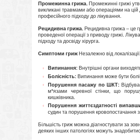
Промежинна грижа
.
Промежинні грижі утв
викликані травмами або операціями на цій 
професійного підходу до лікування.
Рецидивна грижа
.
Рецидивна грижа – це г
проведеної операції з приводу грижі. Ліку
підходу та досвіду хірурга.
Симптоми гриж
Незалежно від локалізації,
Випинання:
Внутрішні органи виходять 
Болісність:
Випинання може бути боліс
Порушення
пасажу по ШКТ:
Відбува
м*язами черевної стінки, що пору
кишківника.
Порушення життєздатності випавш
судин та порушення кровопостачання 
Більшість гриж можна діагностувати за зов
деяких інших патологіях можуть знадобитис