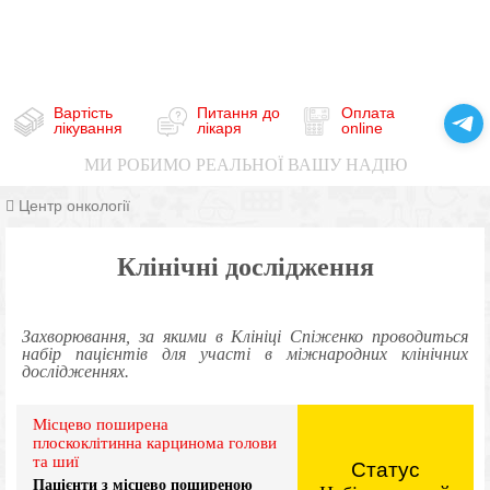
Вартість
Питання до
Оплата
лікування
лікаря
online
МИ РОБИМО РЕАЛЬНОЇ ВАШУ НАДІЮ
Центр онкології
Клінічні дослідження
Захворювання, за якими в Клініці Спіженко проводиться
набір пацієнтів для участі в міжнародних клінічних
дослідженнях.
Місцево поширена
плоскоклітинна карцинома голови
та шиї
Статус
Пацієнти з місцево поширеною