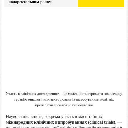
колоректальним раком
Участь в клінічних дослідженнях – це можливість отримати комплексну
терапію онкологічних захворювань із застосуванням новітніх
препаратів абсолютно безкоштовно
Наукова діяльність, зокрема участь в масштабних
міжнародних клінічних випробуваннях (clinical trials)
, —
це не тільки внесок кожної клініки в боротьбу за здоров’я її