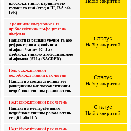
Набір закритий
плоскоклітинної карциномою
голови та шиї (стадія III, IVA або
IVB)
Хронічний лімфолейкоз та
дрібноклітинна лімфоцитарна
лімфома
Статус
Пацієнти із рецидивуючим та/або
Набір закритий
рефрактерним хронічним
лімфолейкозом (CLL) /
Дрібноклітинною лімфоцитарною
лімфомою (SLL) (SACRED).
Неплоскоклітинний
недрібноклітинний рак легень
Статус
Пацієнти з метастатичним або
Набір закритий
рецидивним неплоскоклітинним
недрібноклітинним раком легень
Недрібноклітинний рак легень
Статус
Пацієнти з неоперабельним
Набір закритий
недрібноклітинним раком легень
стадії I або II А
Недрібноклітинний рак легень