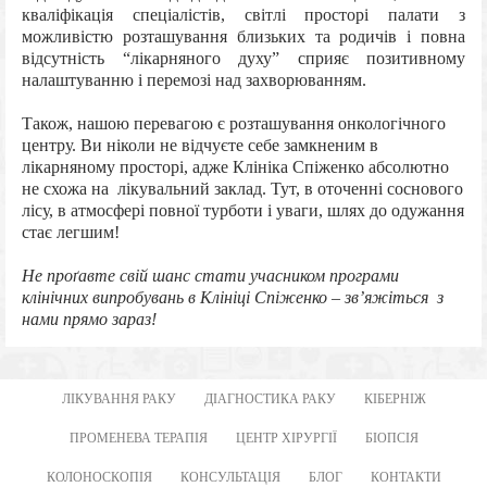
кваліфікація спеціалістів, світлі просторі палати з
можливістю розташування близьких та родичів і повна
відсутність “лікарняного духу” сприяє позитивному
налаштуванню і перемозі над захворюванням.
Також, нашою перевагою є розташування онкологічного
центру. Ви ніколи не відчуєте себе замкненим в
лікарняному просторі, адже Клініка Спіженко абсолютно
не схожа на лікувальний заклад. Тут, в оточенні соснового
лісу, в атмосфері повної турботи і уваги, шлях до одужання
стає легшим!
Не проґавте свій шанс стати учасником програми
клінічних випробувань в Клініці Спіженко – зв’яжіться з
нами прямо зараз!
ЛІКУВАННЯ РАКУ
ДІАГНОСТИКА РАКУ
КІБЕРНІЖ
ПРОМЕНЕВА ТЕРАПІЯ
ЦЕНТР ХІРУРГІЇ
БІОПСІЯ
КОЛОНОСКОПІЯ
КОНСУЛЬТАЦІЯ
БЛОГ
КОНТАКТИ