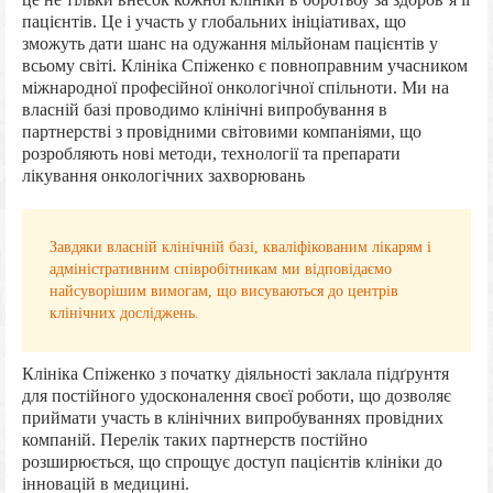
пацієнтів. Це і участь у глобальних ініціативах, що
зможуть дати шанс на одужання мільйонам пацієнтів у
всьому світі. Клініка Спіженко є повноправним учасником
міжнародної професійної онкологічної спільноти. Ми на
власній базі проводимо клінічні випробування в
партнерстві з провідними світовими компаніями, що
розробляють нові методи, технології та препарати
лікування онкологічних захворювань
Завдяки власній клінічній базі, кваліфікованим лікарям і
адміністративним співробітникам ми відповідаємо
найсуворішим вимогам, що висуваються до центрів
клінічних досліджень.
Клініка Спіженко з початку діяльності заклала підґрунтя
для постійного удосконалення своєї роботи, що дозволяє
приймати участь в клінічних випробуваннях провідних
компаній. Перелік таких партнерств постійно
розширюється, що спрощує доступ пацієнтів клініки до
інновацій в медицині.