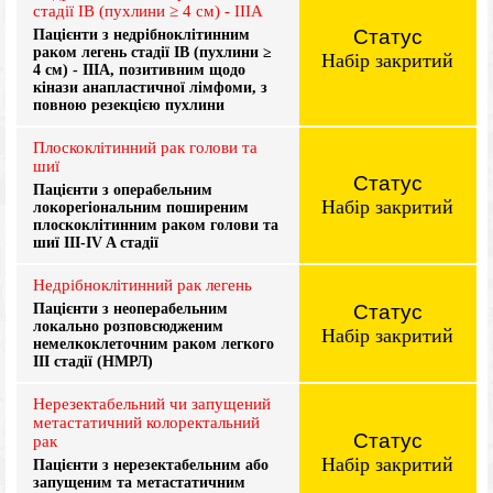
стадії IB (пухлини ≥ 4 см) - IIIA
Статус
Пацієнти з недрібноклітинним
раком легень стадії IB (пухлини ≥
Набір закритий
4 см) - IIIA, позитивним щодо
кінази анапластичної лімфоми, з
повною резекцією пухлини
Плоскоклітинний рак голови та
шиї
Статус
Пацієнти з операбельним
Набір закритий
локорегіональним поширеним
плоскоклітинним раком голови та
шиї III-IV A стадії
Недрібноклітинний рак легень
Статус
Пацієнти з неоперабельним
локально розповсюдженим
Набір закритий
немелкоклеточним раком легкого
III стадії (НМРЛ)
Нерезектабельний чи запущений
метастатичний колоректальний
Статус
рак
Набір закритий
Пацієнти з нерезектабельним або
запущеним та метастатичним