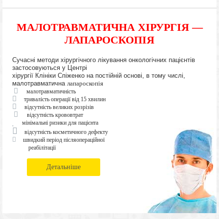
МАЛОТРАВМАТИЧНА ХІРУРГІЯ —
ЛАПАРОСКОПІЯ
Сучасні методи хірургічного лікування онкологічних пацієнтів
застосовуються у Центрі
хірургії Клініки Спіженко на постійній основі, в тому числі,
малотравматична
лапароскопія
малотравматичність
тривалість операції від 15 хвилин
відсутність великих розрізів
відсутність крововтрат
мінімальні ризики для пацієнта
відсутність косметичного дефекту
швидкий період післяопераційної
реабілітації
Детальніше