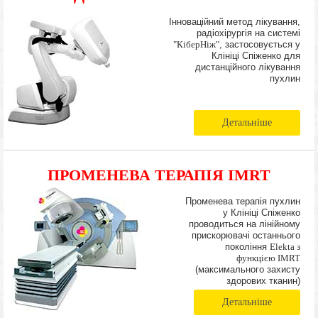
Інноваційний метод лікування,
радіохірургія на системі
"КіберНіж"
, застосовується у
Клініці Спіженко для
дистанційного лікування
пухлин
Детальніше
ПРОМЕНЕВА ТЕРАПІЯ IMRT
Променева терапія пухлин
у Клініці Спіженко
проводиться на лінійному
прискорювачі останнього
покоління
Elekta з
функцією IMRT
(максимального захисту
здорових тканин)
Детальніше