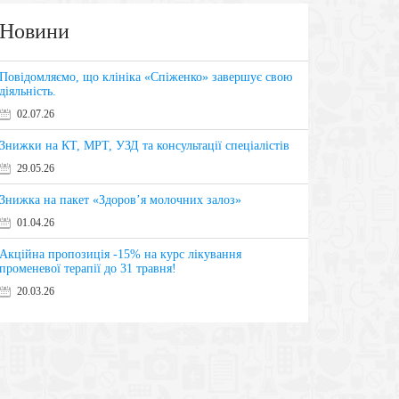
Новини
Повідомляємо, що клініка «Спіженко» завершує свою
діяльність.
02.07.26
Знижки на КТ, МРТ, УЗД та консультації спеціалістів
29.05.26
Знижка на пакет «Здоров’я молочних залоз»
01.04.26
Акційна пропозиція -15% на курс лікування
променевої терапії до 31 травня!
20.03.26