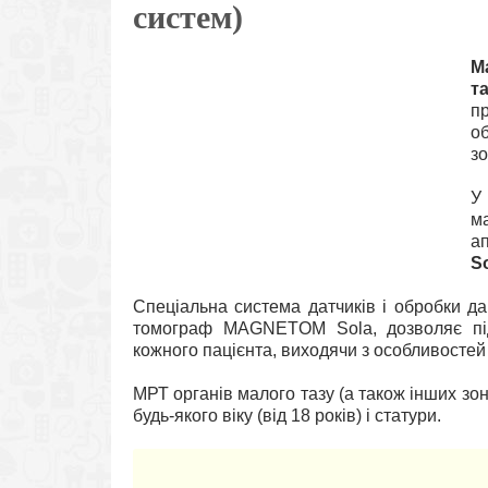
систем)
М
т
п
о
зо
У
м
а
S
Спеціальна система датчиків і обробки д
томограф MAGNETOM Sola, дозволяє під
кожного пацієнта, виходячи з особливостей й
МРТ органів малого тазу (а також інших зо
будь-якого віку (від 18 років) і статури.