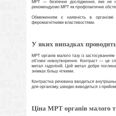
МРТ — безпечне дослідження, яке не н
рекомендуємо МРТ як профілактичне обсте
Обмеженням є наявність в організмі м
феромагнітними властивостями.
У яких випадках проводит
МРТ органів малого тазу із застосуванням 
об’ємні новоутворення. Контраст — це сп
метал гадоліній. Цей метал добре поглин
знімках більш чіткими.
Контрастна речовина вводиться внутрішнь
для організму, швидко виводиться з прийомо
Ціна МРТ органів малого та