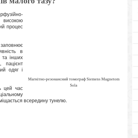
в малого тазу?
ерфузійно-
з високою
ний процес
заповнює
явність в
в та інших
, пацієнт
ий одяг і
Магнітно-резонансний томограф Siemens Magnetom
Sola
ь цей час
ціальному
міщається всередину тунелю.