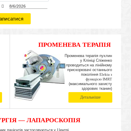
аписатися
ПРОМЕНЕВА ТЕРАПІЯ
IMRT
Променева терапія пухлин
у Клініці Спіженко
проводиться на лінійному
прискорювачі останнього
покоління
Elekta з
функцією IMRT
(максимального захисту
здорових тканин)
Детальніше
РГІЯ — ЛАПАРОСКОПІЯ
чних пацієнтів застосовуються у Центрі