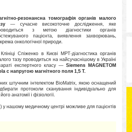
агнітно-резонансна томографія органів малого
аз
у
— сучасне високоточне дослідження, яке
роводиться з метою діагностики органів
бстежуваного пацієнта, виявлення захворювань,
крема онкологічної природи.
 Клініці Спіженко в Києві МРТ-діагностика органів
алого тазу проводиться на найсучаснішому в Україні
параті експертного класу —
Siemens MAGNETOM
ola
c напругою магнітного поля 1,5 Т.
аних штучним інтелектом BioMatrix, якою оснащений
бирати протоколи сканування індивідуально для
ого анатомії і фізіології.
н) у нашому медичному центрі можливе для пацієнтів