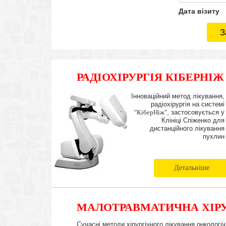
Дата візиту
З
РАДІОХІРУРГІЯ КІБЕРНІЖ
Інноваційний метод лікування,
радіохірургія на системі
"КіберНіж"
, застосовується у
Клініці Спіженко для
дистанційного лікування
пухлин
Детальніше
МАЛОТРАВМАТИЧНА ХІРУ
Сучасні методи хірургічного лікування онкологі