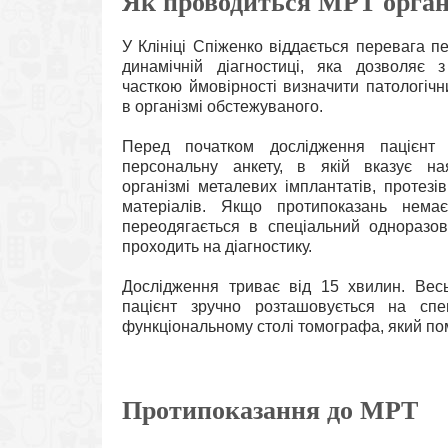
Як проводиться МРТ органі
У Клініці Спіженко віддається перевага п
динамічній діагностиці, яка дозволяє 
часткою ймовірності визначити патологіч
в організмі обстежуваного.
Перед початком дослідження пацієнт 
персональну анкету, в якій вказує на
організмі металевих імплантатів, протезі
матеріалів. Якщо протипоказань немає
переодягається в спеціальний одноразов
проходить на діагностику.
Дослідження триває від 15 хвилин. Вес
пацієнт зручно розташовується на спе
функціональному столі томографа, який по
Протипоказання до МРТ