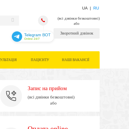
UA |
RU
(всі дзвінки безкоштовні)
або
Зворотний дзвінок
Telegram BOT
Online 24/7
УЛЬТАЦІЯ
ПАЦІЄНТУ
НАШІ ВАКАНСІЇ
Запис на прийом
(всі дзвінки безкоштовні)
або
Оплата online