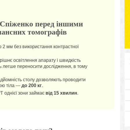
 Спіженко перед іншими
нансних томографів
до 2 мм без використання контрастної
рішнє освітлення апарату і швидкість
ь легше переносити дослідження, в тому
ідйомність столу дозволяють проводити
ою тіла —
до 200 кг
.
Т однієї зони займає
від 15 хвилин
.