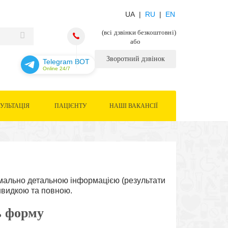
UA |
RU
|
EN
(всі дзвінки безкоштовні)
або
Зворотний дзвінок
Telegram BOT
Online 24/7
УЛЬТАЦІЯ
ПАЦІЄНТУ
НАШІ ВАКАНСІЇ
симально детальною інформацією (результати
ь швидкою та повною.
ь форму