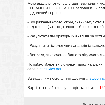
Мета віддаленої консультації - визначити м
ОНЛАЙН КОНСУЛЬТАЦІЮ, заповнивши поля ф
віддалений сервер:
- Зображення (фото, скрін, скан) результаті
ендоскопія (гастро-, колоно- і бронхоскопія) 
- Результати лабораторних аналізів за остан
- Результати гістологічних аналізів із зазна
- Виписки, заключення Вашого лікуючого лік
Потрібно зберегти у окрему папку на диску
сервіс
https://fex.net.
За вказаним посиланням доступна
відео-ін
Вартість онлайн консультації становить -
150
Якщо у вас вин