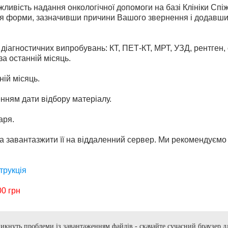
ожливість надання онкологічної допомоги на базі Клініки С
орми, зазначивши причини Вашого звернення і додавши 
в діагностичних випробувань: КТ, ПЕТ-КТ, МРТ, УЗД, рентген,
за останній місяць.
ній місяць.
ченням дати відбору матеріалу.
аря.
 та завантазжити її на віддаленний сервер. Ми рекомендуєм
струкція
0 грн
икнуть проблеми із завантаженням файлів - скачайте сучасний браузер д