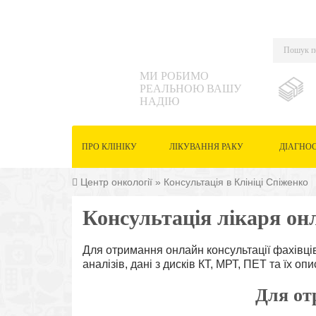
МИ РОБИМО
РЕАЛЬНОЮ ВАШУ
НАДІЮ
ПРО КЛІНІКУ
ЛІКУВАННЯ РАКУ
ДІАГНО
Центр онкології
»
Консультація в Клініці Спіженко
Консультація лікаря он
Для отримання онлайн консультації фахівці
аналізів, дані з дисків КТ, МРТ, ПЕТ та їх оп
Для от