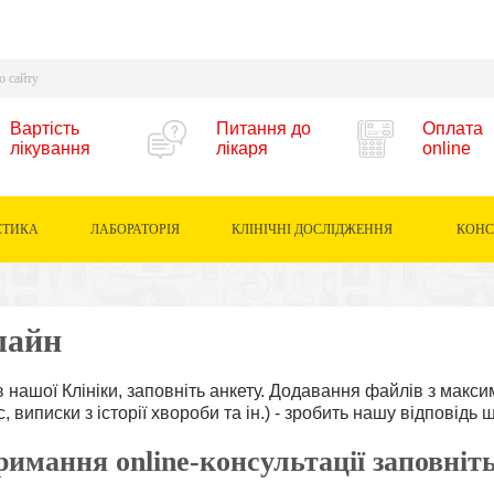
Вартість
Питання до
Оплата
лікування
лікаря
online
СТИКА
ЛАБОРАТОРІЯ
КЛІНІЧНІ ДОСЛІДЖЕННЯ
КОНС
лайн
в нашої Клініки, заповніть анкету. Додавання файлів з мак
ис, виписки з історії хвороби та ін.) - зробить нашу відповід
римання online-консультації заповніт