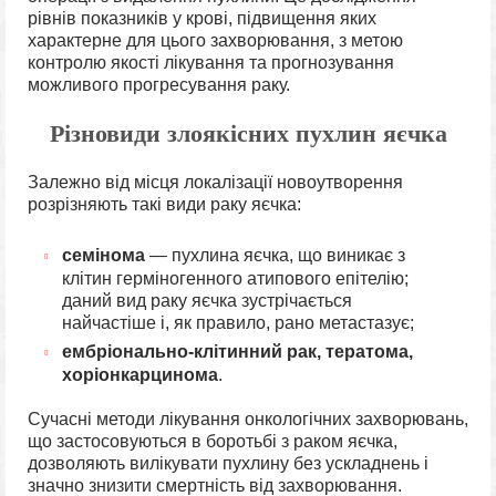
рівнів показників у крові, підвищення яких
характерне для цього захворювання, з метою
контролю якості лікування та прогнозування
можливого прогресування раку.
Різновиди злоякісних пухлин яєчка
Залежно від місця локалізації новоутворення
розрізняють такі види раку яєчка:
семінома
— пухлина яєчка, що виникає з
клітин герміногенного атипового епітелію;
даний вид раку яєчка зустрічається
найчастіше і, як правило, рано метастазує;
ембріонально-клітинний рак, тератома,
хоріонкарцинома
.
Сучасні методи лікування онкологічних захворювань,
що застосовуються в боротьбі з раком яєчка,
дозволяють вилікувати пухлину без ускладнень і
значно знизити смертність від захворювання.