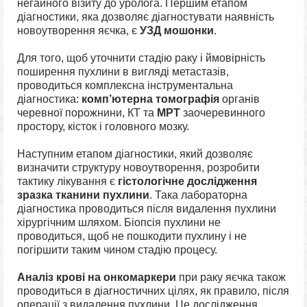
негайного візиту до уролога. Першим етапом
діагностики, яка дозволяє діагностувати наявність
новоутворення яєчка, є
УЗД мошонки
.
Для того, щоб уточнити стадію раку і ймовірність
поширення пухлини в вигляді метастазів,
проводиться комплексна інструментальна
діагностика:
комп’ютерна томографія
органів
черевної порожнини, КТ та
МРТ
заочеревинного
простору, кісток і головного мозку.
Наступним етапом діагностики, який дозволяє
визначити структуру новоутворення, розробити
тактику лікування є
гістологічне дослідження
зразка тканини пухлини
. Така лабораторна
діагностика проводиться після видалення пухлини
хірургічним шляхом. Біопсія пухлини не
проводиться, щоб не пошкодити пухлину і не
погіршити таким чином стадію процесу.
Аналіз крові на онкомаркери
при раку яєчка також
проводиться в діагностичних цілях, як правило, після
операції з видалення пухлини. Це дослідження