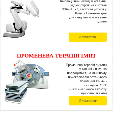
Інноваційний метод лікування,
радіохірургія на системі
"КіберНіж"
, застосовується у
Клініці Спіженко для
дистанційного лікування
пухлин
Детальніше
ПРОМЕНЕВА ТЕРАПІЯ IMRT
Променева терапія пухлин
у Клініці Спіженко
проводиться на лінійному
прискорювачі останнього
покоління
Elekta з
функцією IMRT
(максимального захисту
здорових тканин)
Детальніше