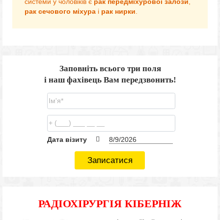
системи у чоловіків є
рак передміхурової залози
,
рак сечового міхура
і
рак нирки
.
Заповніть всього три поля
і наш фахівець Вам передзвонить!
Дата візиту
Записатися
РАДІОХІРУРГІЯ КІБЕРНІЖ