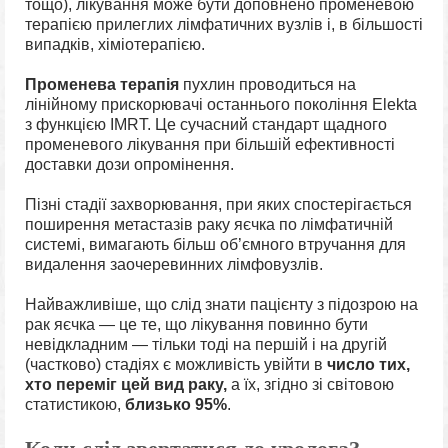
тощо), лікування може бути доповнено променевою
терапією прилеглих лімфатичних вузлів і, в більшості
випадків, хіміотерапією.
Променева терапія
пухлин проводиться на
лінійному прискорювачі останнього покоління Elekta
з функцією IMRT. Це сучасний стандарт щадного
променевого лікування при більшій ефективності
доставки дози опромінення.
Пізні стадії захворювання, при яких спостерігається
поширення метастазів раку яєчка по лімфатичній
системі, вимагають більш об’ємного втручання для
видалення заочеревинних лімфовузлів.
Найважливіше, що слід знати пацієнту з підозрою на
рак яєчка — це те, що лікування повинно бути
невідкладним — тільки тоді на першій і на другій
(частково) стадіях є можливість увійти в
число тих,
хто переміг цей вид раку,
а їх, згідно зі світовою
статистикою,
близько 95%
.