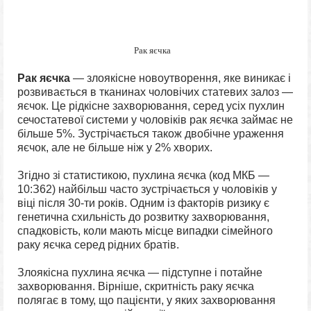
Рак яєчка
Рак яєчка
— злоякісне новоутворення, яке виникає і
розвивається в тканинах чоловічих статевих залоз —
яєчок. Це рідкісне захворювання, серед усіх пухлин
сечостатевої системи у чоловіків рак яєчка займає не
більше 5%. Зустрічається також двобічне ураження
яєчок, але не більше ніж у 2% хворих.
Згідно зі статистикою, пухлина яєчка (код МКБ —
10:З62) найбільш часто зустрічається у чоловіків у
віці після 30-ти років. Одним із факторів ризику є
генетична схильність до розвитку захворювання,
спадковість, коли мають місце випадки сімейного
раку яєчка серед рідних братів.
Злоякісна пухлина яєчка — підступне і потайне
захворювання. Вірніше, скритність раку яєчка
полягає в тому, що пацієнти, у яких захворювання