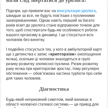
Коли слід звертатися до уролога?
Підозри, що привели вас на
консультацію уролога
,
швидше за все, не будуть пов’язані з пухлинними
захворюваннями. Однак навіть перший за багато
років візит до уролога стане відправною точкою для
того, щоб спостерігати будь-які особливості роботи
вашого організму в динаміці. І це стосується всіх
чоловіків без винятку.
І подвійно стосується тих, у кого в амбулаторній карті
ще з дитинства є запис «
крипторхізм
» (неопущення
яєчка), оскільки ці чоловіки знаходяться в групі
ризику розвитку злоякісної пухлини. Ризик розвитку
раку яєчка при крипторхізмі зростає, тому регулярні
обстеження — обов’язкова частина турботи про себе
для таких чоловіків.
Діагностика
Будь-який неприємний симптом, який виникає в
області чоловічої статевої системи,— це привід для