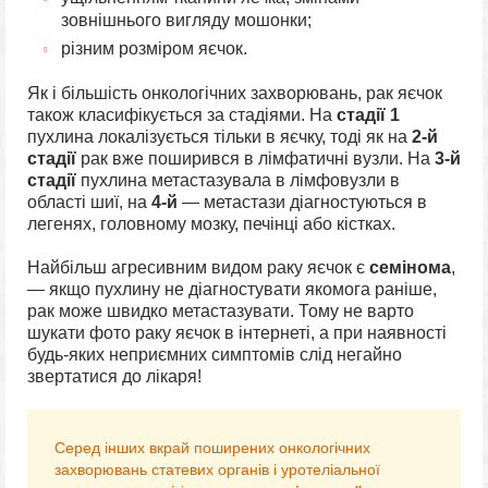
зовнішнього вигляду мошонки;
різним розміром яєчок.
Як і більшість онкологічних захворювань, рак яєчок
також класифікується за стадіями. На
стадії 1
пухлина локалізується тільки в яєчку, тоді як на
2-й
стадії
рак вже поширився в лімфатичні вузли. На
3-й
стадії
пухлина метастазувала в лімфовузли в
області шиї, на
4-й
— метастази діагностуються в
легенях, головному мозку, печінці або кістках.
Найбільш агресивним видом раку яєчок є
семінома
,
— якщо пухлину не діагностувати якомога раніше,
рак може швидко метастазувати. Тому не варто
шукати фото раку яєчок в інтернеті, а при наявності
будь-яких неприємних симптомів слід негайно
звертатися до лікаря!
Серед інших вкрай поширених онкологічних
захворювань статевих органів і уротеліальної