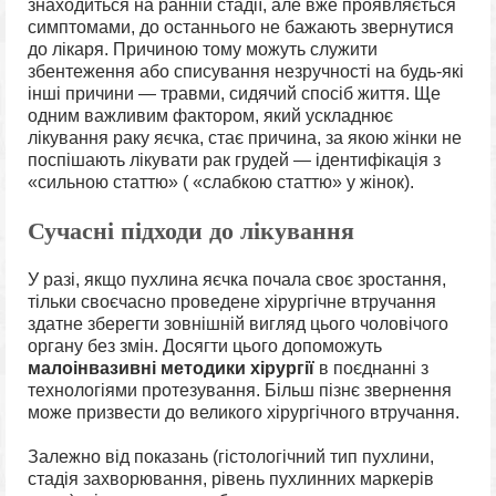
знаходиться на ранній стадії, але вже проявляється
симптомами, до останнього не бажають звернутися
до лікаря. Причиною тому можуть служити
збентеження або списування незручності на будь-які
інші причини — травми, сидячий спосіб життя. Ще
одним важливим фактором, який ускладнює
лікування раку яєчка, стає причина, за якою жінки не
поспішають лікувати рак грудей — ідентифікація з
«сильною статтю» ( «слабкою статтю» у жінок).
Сучасні підходи до лікування
У разі, якщо пухлина яєчка почала своє зростання,
тільки своєчасно проведене хірургічне втручання
здатне зберегти зовнішній вигляд цього чоловічого
органу без змін. Досягти цього допоможуть
малоінвазивні методики хірургії
в поєднанні з
технологіями протезування. Більш пізнє звернення
може призвести до великого хірургічного втручання.
Залежно від показань (гістологічний тип пухлини,
стадія захворювання, рівень пухлинних маркерів