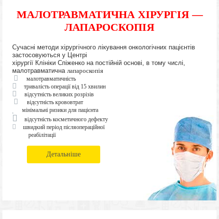
МАЛОТРАВМАТИЧНА ХІРУРГІЯ —
ЛАПАРОСКОПІЯ
Сучасні методи хірургічного лікування онкологічних пацієнтів
застосовуються у Центрі
хірургії Клініки Спіженко на постійній основі, в тому числі,
малотравматична
лапароскопія
малотравматичність
тривалість операції від 15 хвилин
відсутність великих розрізів
відсутність крововтрат
мінімальні ризики для пацієнта
відсутність косметичного дефекту
швидкий період післяопераційної
реабілітації
Детальніше