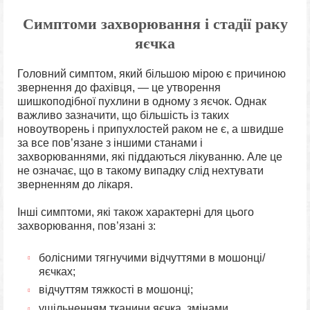
Симптоми захворювання і стадії раку
яєчка
Головний симптом, який більшою мірою є причиною
звернення до фахівця, — це утворення
шишкоподібної пухлини в одному з яєчок. Однак
важливо зазначити, що більшість із таких
новоутворень і припухлостей раком не є, а швидше
за все пов’язане з іншими станами і
захворюваннями, які піддаються лікуванню. Але це
не означає, що в такому випадку слід нехтувати
зверненням до лікаря.
Інші симптоми, які також характерні для цього
захворювання, пов’язані з:
болісними тягнучими відчуттями в мошонці/
яєчках;
відчуттям тяжкості в мошонці;
ущільненням тканини яєчка, змінами