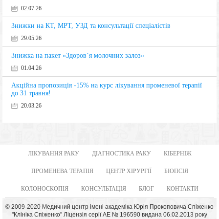
02.07.26
Знижки на КТ, МРТ, УЗД та консультації спеціалістів
29.05.26
Знижка на пакет «Здоров’я молочних залоз»
01.04.26
Акційна пропозиція -15% на курс лікування променевої терапії
до 31 травня!
20.03.26
ЛІКУВАННЯ РАКУ
ДІАГНОСТИКА РАКУ
КІБЕРНІЖ
ПРОМЕНЕВА ТЕРАПІЯ
ЦЕНТР ХІРУРГІЇ
БІОПСІЯ
КОЛОНОСКОПІЯ
КОНСУЛЬТАЦІЯ
БЛОГ
КОНТАКТИ
© 2009-2020 Медичний центр імені академіка Юрія Прокоповича Спіженко
"Клініка Спіженко" Ліцензія серії АЕ № 196590 видана 06.02.2013 року