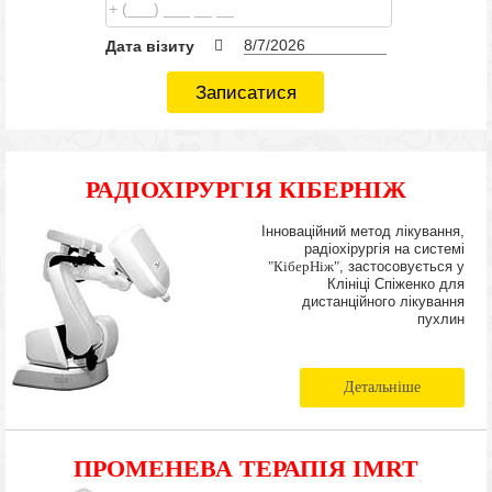
Дата візиту
Записатися
РАДІОХІРУРГІЯ КІБЕРНІЖ
Інноваційний метод лікування,
радіохірургія на системі
"КіберНіж"
, застосовується у
Клініці Спіженко для
дистанційного лікування
пухлин
Детальніше
ПРОМЕНЕВА ТЕРАПІЯ IMRT