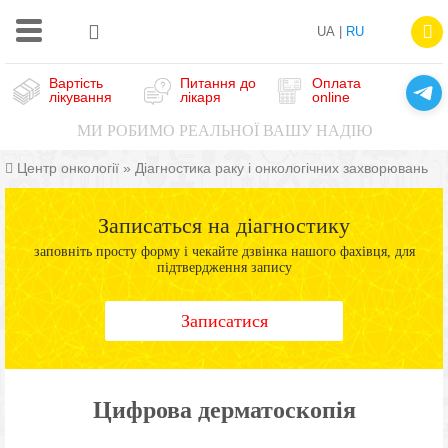
UA |
RU
Вартість
Питання до
Оплата
лікування
лікаря
online
МИ РОБИМО РЕАЛЬНОЇ ВАШУ НАДІЮ
Центр онкології
»
Діагностика раку і онкологічних захворювань
Записаться на діагностику
заповніть просту форму і чекайте дзвінка нашого фахівця, для
підтвердження запису
Записатися
Цифрова дерматоскопія