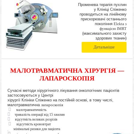
Променева терапія пухлин
у Клініці Спіженко
проводиться на лінійному
прискорювачі останнього
покоління
Elekta з
функцією IMRT
(максимального захисту
здорових тканин)
Детальніше
МАЛОТРАВМАТИЧНА ХІРУРГІЯ —
ЛАПАРОСКОПІЯ
Сучасні методи хірургічного лікування онкологічних пацієнтів
застосовуються у Центрі
хірургії Клініки Спіженко на постійній основі, в тому числі,
малотравматична
лапароскопія
малотравматичність
тривалість операції від 15 хвилин
відсутність великих розрізів
відсутність крововтрат
мінімальні ризики для пацієнта