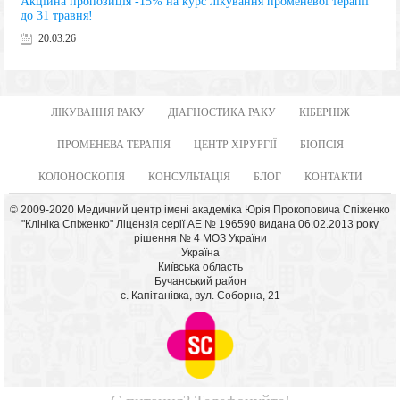
Акційна пропозиція -15% на курс лікування променевої терапії
до 31 травня!
20.03.26
ЛІКУВАННЯ РАКУ
ДІАГНОСТИКА РАКУ
КІБЕРНІЖ
ПРОМЕНЕВА ТЕРАПІЯ
ЦЕНТР ХІРУРГІЇ
БІОПСІЯ
КОЛОНОСКОПІЯ
КОНСУЛЬТАЦІЯ
БЛОГ
КОНТАКТИ
© 2009-2020 Медичний центр імені академіка Юрія Прокоповича Спіженко
"Клініка Спіженко" Ліцензія серії АЕ № 196590 видана 06.02.2013 року
рішення № 4 МОЗ України
Україна
Київська область
Бучанський район
с. Капітанівка, вул. Соборна, 21