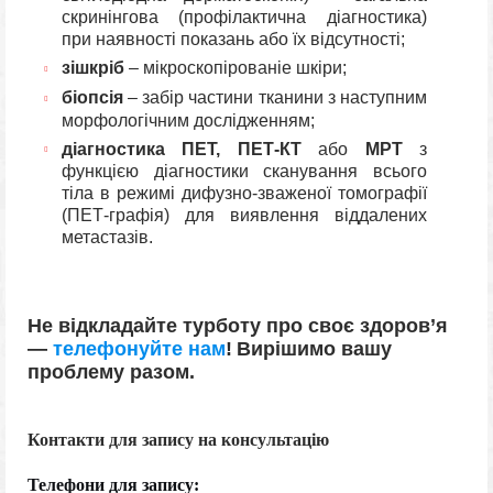
скринінгова (профілактична діагностика)
при наявності показань або їх відсутності;
зішкріб
– мікроскопірованіе шкіри;
біопсія
– забір частини тканини з наступним
морфологічним дослідженням;
діагностика ПЕТ, ПЕТ-КТ
або
МРТ
з
функцією діагностики сканування всього
тіла в режимі дифузно-зваженої томографії
(ПЕТ-графія) для виявлення віддалених
метастазів.
Не відкладайте турботу про своє здоров’я
—
телефонуйте нам
!
Вирішимо вашу
проблему разом.
Контакти для запису на консультацію
Телефони для запису: