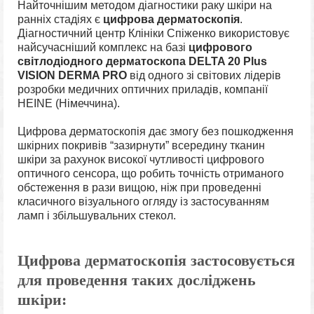
Найточнішим методом діагностики раку шкіри на
ранніх стадіях є
цифрова дерматоскопія
.
Діагностичний центр Клініки Спіженко використовує
найсучасніший комплекс на базі
цифрового
світлодіодного
дерматоскопа
DELTA
20
Plus
VISION DERMA PRO
від
одного
зі світових
лідерів
розробки
медичних
оптичних
приладів
,
компанії
HEINE
(
Німеччина
)
.
Цифрова дерматоскопія дає змогу без пошкодження
шкірних покривів “зазирнути” всередину тканин
шкіри за рахунок високої чутливості цифрового
оптичного сенсора, що робить точність отриманого
обстеження в рази вищою, ніж при проведенні
класичного візуального огляду із застосуванням
ламп і збільшувальних стекол.
Цифрова дерматоскопія застосовується
для проведення таких досліджень
шкіри: