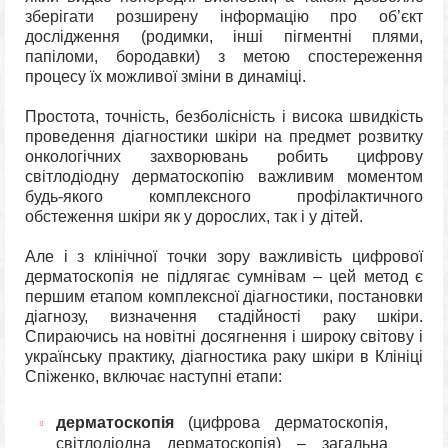
зберігати розширену інформацію про об’єкт
дослідження (родимки, інші пігментні плями,
папіломи, бородавки) з метою спостереження
процесу їх можливої зміни в динаміці.
Простота, точність, безболісність і висока швидкість
проведення діагностики шкіри на предмет розвитку
онкологічних захворювань робить цифрову
світлодіодну дерматоскопію важливим моментом
будь-якого комплексного профілактичного
обстеження шкіри як у дорослих, так і у дітей.
Але і з клінічної точки зору важливість цифрової
дерматоскопія не підлягає сумнівам – цей метод є
першим етапом комплексної діагностики, постановки
діагнозу, визначення стадійності раку шкіри.
Спираючись на новітні досягнення і широку світову і
українську практику, діагностика раку шкіри в Клініці
Спіженко, включає наступні етапи:
дерматоскопія
(цифрова дерматоскопія,
світлодіодна дерматоскопія) – загальна