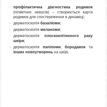
профілактична діагностика родимок
(пігметних невусів) – створюється карта
родимок для спостереження в динаміці;
дерматоскопія
базаліоми
;
дерматоскопія
меланоми
;
дерматоскопія
плоскоклітинного раку
шкіри
;
дерматоскопія
папіломи
,
бородавок
та
інших новоутворень
на шкірі.