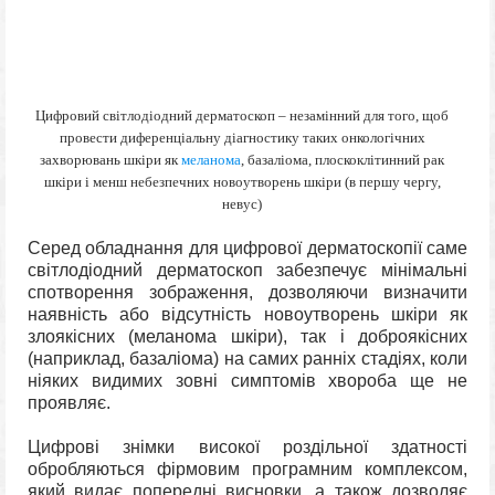
Цифровий світлодіодний дерматоскоп – незамінний для того, щоб
провести диференціальну діагностику таких онкологічних
захворювань шкіри як
меланома
, базаліома, плоскоклітинний рак
шкіри і менш небезпечних новоутворень шкіри (в першу чергу,
невус)
Серед обладнання для цифрової дерматоскопії саме
світлодіодний дерматоскоп забезпечує мінімальні
спотворення зображення, дозволяючи визначити
наявність або відсутність новоутворень шкіри як
злоякісних (меланома шкіри), так і доброякісних
(наприклад, базаліома) на самих ранніх стадіях, коли
ніяких видимих зовні симптомів хвороба ще не
проявляє.
Цифрові знімки високої роздільної здатності
обробляються фірмовим програмним комплексом,
який видає попередні висновки, а також дозволяє