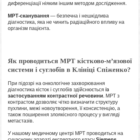
диференціації ніяким іншим методом дослідження.
МРТ-сканування
— безпечна і нешкідлива
діагностика, яка не чинить радіаційного впливу на
організм пацієнта.
Як проводиться МРТ кістково-м’язової
системи і суглобів в Клініці Спіженко?
При підозрі на онкологічне захворювання
діагностика кісток і суглобів здійснюється
із
застосуванням контрастної речовини
. МРТ з
контрастом дозволяє чітко визначити структуру
пухлини, межі новоутворення, її консистенцію, а
також поширення злоякісного процесу у вигляді
метастазів.
У нашому медичному центрі МРТ проводиться на
сучасному апараті експертного класу
Siemens