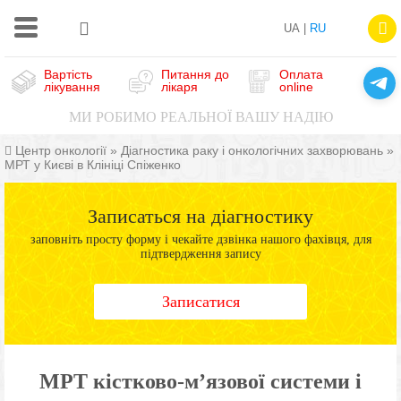
UA |
RU
Вартість
Питання до
Оплата
лікування
лікаря
online
МИ РОБИМО РЕАЛЬНОЇ ВАШУ НАДІЮ
Центр онкології
»
Діагностика раку і онкологічних захворювань
»
МРТ у Києві в Клініці Спіженко
Записаться на діагностику
заповніть просту форму і чекайте дзвінка нашого фахівця, для
підтвердження запису
Записатися
МРТ кістково-м’язової системи і