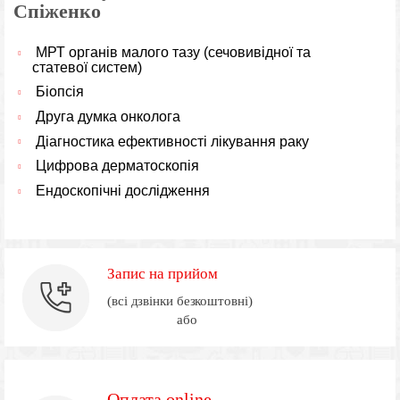
Спіженко
МРТ органів малого тазу (сечовивідної та
статевої систем)
Біопсія
Друга думка онколога
Діагностика ефективності лікування раку
Цифрова дерматоскопія
Ендоскопічні дослідження
Запис на прийом
(всі дзвінки безкоштовні)
або
Оплата online