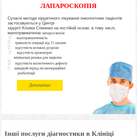
ЛАПАРОСКОПІЯ
Сучасні методи хірургічного лікування онкологічних пацієнтів
застосовуються у Центрі
хірургії Клініки Спіженко на постійній основі, в тому числі,
малотравматична
лапароскопія
малотравматичність
тривалість операції від 15 хвилин
відсутність великих розрізів
відсутність крововтрат
мінімальні ризики для пацієнта
відсутність косметичного дефекту
швидкий період післяопераційної
реабілітації
Детальніше
Інші послуги діагностики в Клініці