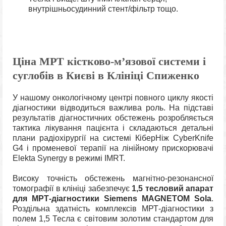
внутрішньосудинний стент/фільтр тощо.
Ціна МРТ кістково-м’язової системи і
суглобів в Києві в Клініці Спиженко
У нашому онкологічному центрі повного циклу якості
діагностики відводиться важлива роль. На підставі
результатів діагностичних обстежень розробляється
тактика лікування пацієнта і складаються детальні
плани радіохірургії на системі КіберНіж CyberKnife
G4 і променевої терапії на лінійному прискорювачі
Elekta Synergy в режимі IMRT.
Високу точність обстежень магнітно-резонансної
томографії в клініці забезпечує
1,5 тесловий апарат
для МРТ-діагностики
Siemens MAGNETOM Sola
.
Роздільна здатність комплексів МРТ-діагностики з
полем 1,5 Тесла є світовим золотим стандартом для