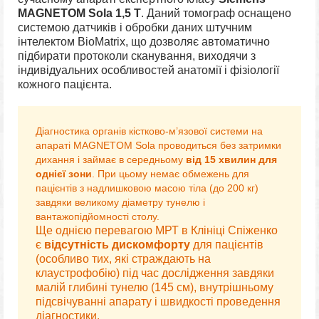
MAGNETOM Sola 1,5 Т
. ​​Даний томограф оснащено
системою датчиків і обробки даних штучним
інтелектом BioMatrix, що дозволяє автоматично
підбирати протоколи сканування, виходячи з
індивідуальних особливостей анатомії і фізіології
кожного пацієнта.
Діагностика органів кістково-м’язової системи на
апараті MAGNETOM Sola проводиться без затримки
дихання і займає в середньому
від 15 хвилин для
однієї зони
. При цьому немає обмежень для
пацієнтів з надлишковою масою тіла (до 200 кг)
завдяки великому діаметру тунелю і
вантажопідйомності столу.
Ще однією перевагою МРТ в Клініці Спіженко
є
відсутність дискомфорту
для пацієнтів
(особливо тих, які страждають на
клаустрофобію) під час дослідження завдяки
малій глибині тунелю (145 см), внутрішньому
підсвічуванні апарату і швидкості проведення
діагностики.