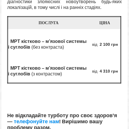
діагностики злоякісних новоутворень будь-яких
локалізацій, в тому числі і на ранніх стадіях.
ПОСЛУГА
ЦІНА
МРТ кістково – м’язової системы
від
2 100 грн
і суглобів
(без контраста)
МРТ кістково – м’язової системы
від
4 310 грн
і суглобів
(з контрастом)
Не відкладайте турботу про своє здоров’я
—
телефонуйте нам
!
Вирішимо вашу
проблему разом.