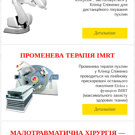
"КіберНіж"
, застосовується у
Клініці Спіженко для
дистанційного лікування
пухлин
Детальніше
ПРОМЕНЕВА ТЕРАПІЯ IMRT
Променева терапія пухлин
у Клініці Спіженко
проводиться на лінійному
прискорювачі останнього
покоління
Elekta з
функцією IMRT
(максимального захисту
здорових тканин)
Детальніше
МАЛОТРАВМАТИЧНА ХІРУРГІЯ —