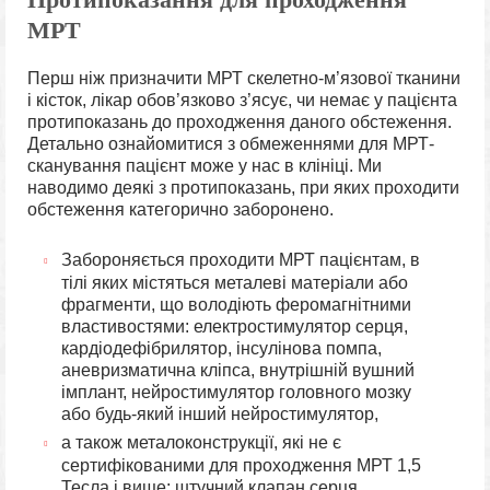
МРТ
Перш ніж призначити МРТ скелетно-м’язової тканини
і кісток, лікар обов’язково з’ясує, чи немає у пацієнта
протипоказань до проходження даного обстеження.
Детально ознайомитися з обмеженнями для МРТ-
сканування пацієнт може у нас в клініці. Ми
наводимо деякі з протипоказань, при яких проходити
обстеження категорично заборонено.
Забороняється проходити МРТ пацієнтам, в
тілі яких містяться металеві матеріали або
фрагменти, що володіють феромагнітними
властивостями: електростимулятор серця,
кардіодефібрилятор, інсулінова помпа,
аневризматична кліпса, внутрішній вушний
імплант, нейростимулятор головного мозку
або будь-який інший нейростимулятор,
а також металоконструкції, які не є
сертифікованими для проходження МРТ 1,5
Тесла і вище: штучний клапан серця,