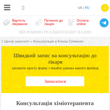
UA |
RU
Вартість
Питання до
Оплата
лікування
лікаря
online
МИ РОБИМО РЕАЛЬНОЇ ВАШУ НАДІЮ
Центр онкології
»
Консультація в Клініці Спіженко
Швидкий запис на консультацію до
лікаря
заповніть просту форму і чекайте дзвінка нашого фахівця
Записатися
Консультація хіміотерапевта