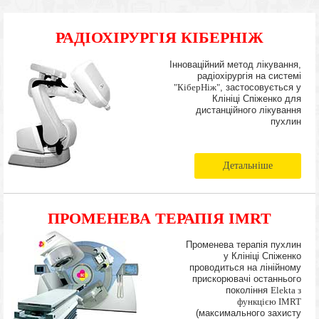
РАДІОХІРУРГІЯ КІБЕРНІЖ
Інноваційний метод лікування,
радіохірургія на системі
"КіберНіж"
, застосовується у
Клініці Спіженко для
дистанційного лікування
пухлин
Детальніше
ПРОМЕНЕВА ТЕРАПІЯ IMRT
Променева терапія пухлин
у Клініці Спіженко
проводиться на лінійному
прискорювачі останнього
покоління
Elekta з
функцією IMRT
(максимального захисту