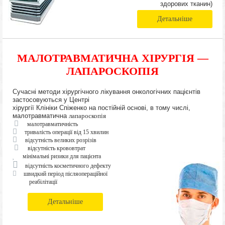
здорових тканин)
Детальніше
МАЛОТРАВМАТИЧНА ХІРУРГІЯ —
ЛАПАРОСКОПІЯ
Сучасні методи хірургічного лікування онкологічних пацієнтів
застосовуються у Центрі
хірургії Клініки Спіженко на постійній основі, в тому числі,
малотравматична
лапароскопія
малотравматичність
тривалість операції від 15 хвилин
відсутність великих розрізів
відсутність крововтрат
мінімальні ризики для пацієнта
відсутність косметичного дефекту
швидкий період післяопераційної
реабілітації
Детальніше