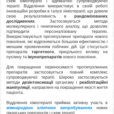
схем хіміотерапії і адекватної супроводжуючої
терапії. Відділення використовує в своїй роботі
інноваційні розробки в галузі хіміотерапії, що довели
свою результативність в
рандомізованих
дослідженнях
. Застосовуються методи
молекулярного і генетичного аналізу, що дозволяє
підтвердити персоналізовану терапію.
Використовуються протипухлинні препарати нового
покоління, які відрізняються більшою ефективністю і
меншим проявленням побічних дій. Це стосується
препаратів
таргетного
, прицільного впливу на
пухлину та
імунопрепаратів
нового покоління.
Для покращення переносимості протипухлинних
препаратів застосовується повний комплекс
супроводжуючої терапії. Широко застосовуються
методи
дезінтоксикації
організму і
реабілітаційні
маніпуляції
, направлені на покращення якості життя
пацієнта.
Відділення хіміотерапії приймає активну участь в
міжнародних клінічних випробуваннях
нових
лікарських препаратів і схем терапії.