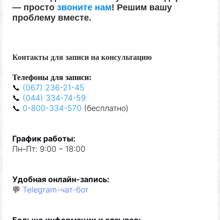
—
просто
звоните нам
!
Решим вашу
проблему вместе.
Контакты для записи на консультацию
Телефон
ы
для запис
и
:
📞
(067) 236-21-45
📞
(044) 334-74-59
📞
0-800-334-570
(
бе
сплат
но
)
Граф
и
к
р
а
бот
ы
:
Пн–Пт: 9:00 – 18:00
Удобная
онлайн-запис
ь
:
💬
Telegram-чат-бот
Б
о
льше
и
нформац
ии и отзывов
: