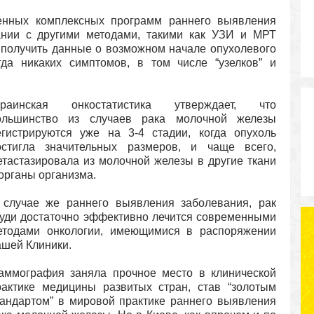
нных комплексных программ раннего выявления
ании с другими методами, такими как УЗИ и МРТ
получить данные о возможном начале опухолевого
да никаких симптомов, в том числе “узелков” и
краинская онкостатистика утверждает, что
ольшинство из случаев рака молочной железы
егистрируются уже на 3-4 стадии, когда опухоль
остигла значительных размеров, и чаще всего,
етастазировала из молочной железы в другие ткани
 органы организма.
 случае же раннего выявления заболевания, рак
руди достаточно эффективно лечится современными
етодами онкологии, имеющимися в распоряжении
ашей Клиники.
аммография заняла прочное место в клинической
рактике медицины развитых стран, став “золотым
тандартом” в мировой практике раннего выявления