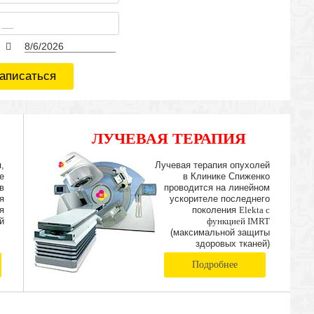
аписаться
ЛУЧЕВАЯ ТЕРАПИЯ
IMRT
,
Лучевая терапия опухолей
е
в Клинике Спиженко
в
проводится на линейном
я
ускорителе последнего
я
поколения
Elekta с
й
функцией IMRT
(максимальной защиты
здоровых тканей)
Подробнее