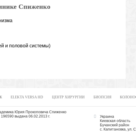
линике Спиженко
низма
й и половой системы)
Ж
ELEKTA VERSA HD
ЦЕНТР ХИРУРГИИ
БИОПСИЯ
КОЛОНО
кадемика Юрия Прокоповича Спиженко
196590 выдана 06.02.2013 г.
Украина
Киевская область
Бучанский район
с. Капитановка, ул. 