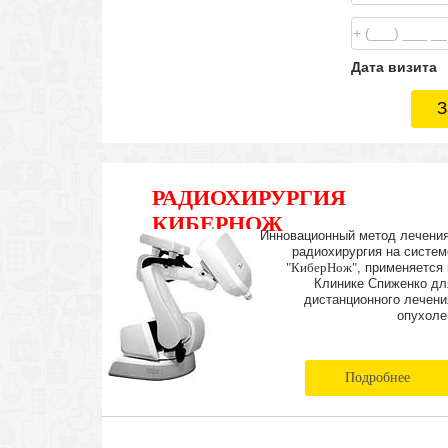
Дата визита
З
РАДИОХИРУРГИЯ
КИБЕРНОЖ
Инновационный метод лечения
радиохирургия на систем
"КиберНож"
, применяется 
Клинике Спиженко дл
дистанционного лечени
опухоле
Подробнее