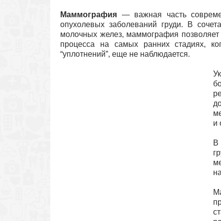
Маммография
— важная часть совреме
опухолевых заболеваний груди. В сочет
молочных желез, маммография позволяет 
процесса на самых ранних стадиях, ког
“уплотнений”, еще не наблюдается.
У
б
р
д
м
и
В
г
м
н
М
п
с