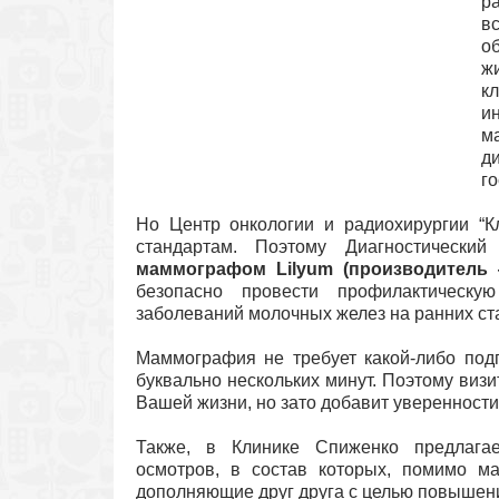
р
в
о
ж
к
и
м
д
г
Но Центр онкологии и радиохирургии “
стандартам. Поэтому Диагностическ
маммографом Lilyum (производитель —
безопасно провести профилактическ
заболеваний молочных желез на ранних ст
Маммография не требует какой-либо подг
буквально нескольких минут. Поэтому виз
Вашей жизни, но зато добавит уверенност
Также, в Клинике Спиженко предлагае
осмотров, в состав которых, помимо м
дополняющие друг друга с целью повышени