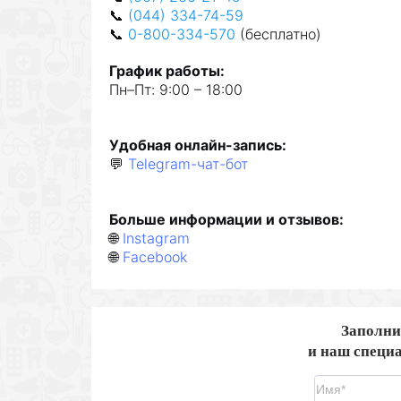
📞
(044) 334-74-59
📞
0-800-334-570
(
бе
сплат
но
)
Граф
и
к
р
а
бот
ы
:
Пн–Пт: 9:00 – 18:00
Удобная
онлайн-запис
ь
:
💬
Telegram-чат-бот
Б
о
льше
и
нформац
ии и отзывов
:
🌐
Instagram
🌐
Facebook
Заполни
и наш специа