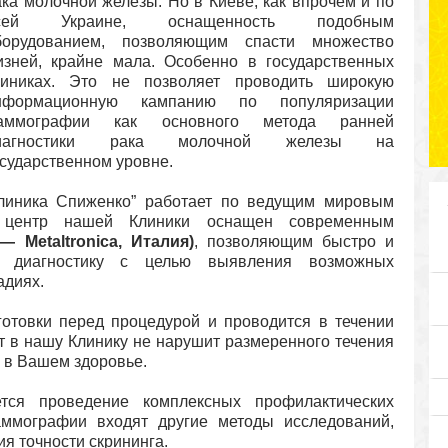
ака молочной железы. Но в Киеве, как впрочем и по
сей Украине, оснащенность подобным
борудованием, позволяющим спасти множество
изней, крайне мала. Особенно в государственных
линиках. Это не позволяет проводить широкую
нформационную кампанию по популяризации
аммографии как основного метода ранней
иагностики рака молочной железы на
осударственном уровне.
Клиника Спиженко” работает по ведущим мировым
ий центр нашей Клиники оснащен современным
 Metaltronica, Италия)
, позволяющим быстро и
ую диагностику с целью выявления возможных
адиях.
отовки перед процедурой и проводится в течении
ит в нашу Клинику не нарушит размеренного течения
и в Вашем здоровье.
тся проведение комплексных профилактических
аммографии входят другие методы исследований,
я точности скрининга.