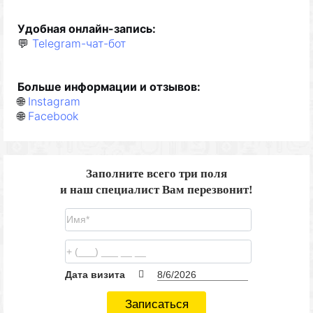
Удобная
онлайн-запис
ь
:
💬
Telegram-чат-бот
Б
о
льше
и
нформац
ии и отзывов
:
🌐
Instagram
🌐
Facebook
Заполните всего три поля
и наш специалист Вам перезвонит!
Дата визита
Записаться