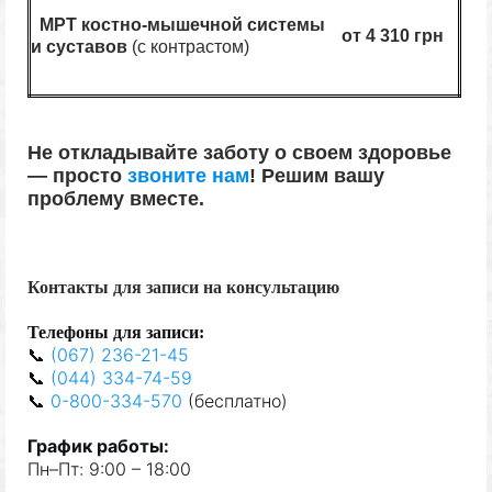
МРТ костно-мышечной системы
от 4 310 грн
и суставов
(с контрастом)
Не откладывайте заботу о своем здоровье
—
просто
звоните нам
!
Решим вашу
проблему вместе.
Контакты для записи на консультацию
Телефон
ы
для запис
и
:
📞
(067) 236-21-45
📞
(044) 334-74-59
📞
0-800-334-570
(
бе
сплат
но
)
Граф
и
к
р
а
бот
ы
:
Пн–Пт: 9:00 – 18:00