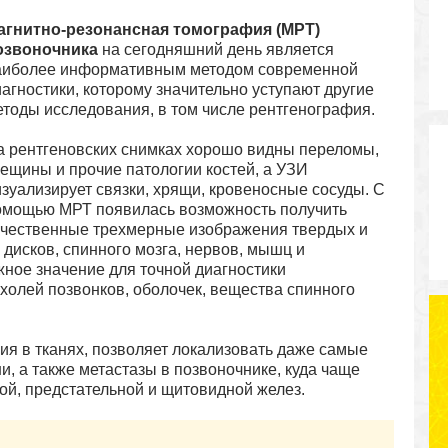
агнитно-резонансная томография (МРТ)
озвоночника
на сегодняшний день является
аиболее информативным методом современной
агностики, которому значительно уступают другие
етоды исследования, в том числе рентгенография.
а рентгеновских снимках хорошо видны переломы,
рещины и прочие патологии костей, а УЗИ
изуализирует связки, хрящи, кровеносные сосуды. С
омощью МРТ появилась возможность получить
ачественные трехмерные изображения твердых и
 дисков, спинного мозга, нервов, мышц и
жное значение для точной диагностики
ухолей позвонков, оболочек, вещества спинного
я в тканях, позволяет локализовать даже самые
ни, а также метастазы в позвоночнике, куда чаще
ной, предстательной и щитовидной желез.