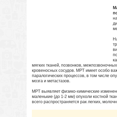
М
п
н
ди
м
Н
т
в
п
к
мягких тканей, позвонков, межпозвоночных
кровеносных сосудов. МРТ имеет особо ва
паралогических процессов, в том числе оп
мозга и метастазов.
МРТ выявляет физико-химические изменени
маленькие (до 1-2 мм) опухоли костной тка
всего распространяется рак легких, молоч