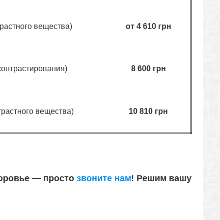
растного вещества)
от 4 610 грн
контрастирования)
8 600 грн
трастного вещества)
10 810 грн
доровье —
просто
звоните нам
!
Решим вашу