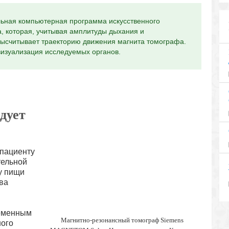
льная компьютерная программа искусственного
 которая, учитывая амплитуды дыхания и
высчитывает траекторию движения магнита томографа.
 визуализация исследуемых органов.
дует
 пациенту
тельной
у пищи
ва
ременным
Магнитно-резонансный томограф Siemens
ного