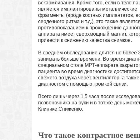
вскармливания. Кроме того, если в теле па
является имплантированы металлические
фрагменты (вроде костных имплантатов, в
сердечного ритма и т.д.), это также являетс
противопоказанием к прохождению данного 
аппарата имеет сверхмощный магнит, котор
привести к снижению качества снимков.
В среднем обследование длится не более 3
занимать больше времени. Во время диагн
специальном столе МРТ-аппарата закрытого
пациента во время диагностики достигаетс
свежего воздуха через вентилятор, а такж
диагностом с помощью громкой связи.
Всего лишь через 1,5 часа после исследов
позвоночника на руки и в тот же день може
Клинике Спиженко.
Что такое контрастное вещ