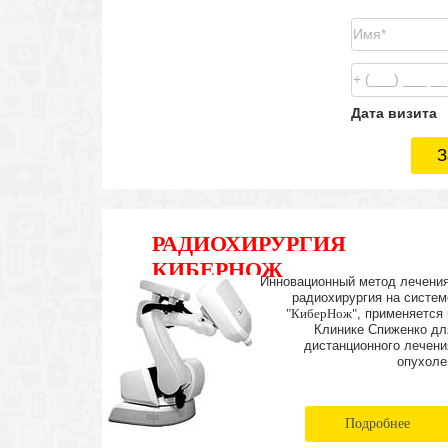
Дата визита
З
РАДИОХИРУРГИЯ
КИБЕРНОЖ
Инновационный метод лечения
радиохирургия на систем
"КиберНож"
, применяется 
Клинике Спиженко дл
дистанционного лечени
опухоле
Подробнее