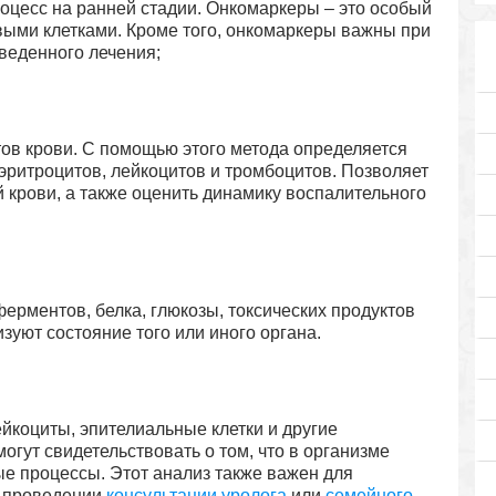
оцесс на ранней стадии. Онкомаркеры – это особый
выми клетками. Кроме того, онкомаркеры важны при
веденного лечения;
ов крови. С помощью этого метода определяется
эритроцитов, лейкоцитов и тромбоцитов. Позволяет
 крови, а также оценить динамику воспалительного
ерментов, белка, глюкозы, токсических продуктов
зуют состояние того или иного органа.
ейкоциты, эпителиальные клетки и другие
огут свидетельствовать о том, что в организме
е процессы. Этот анализ также важен для
и проведении
консультации уролога
или
семейного