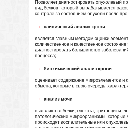
Позволяет диагностировать опухолевый пр
вид белков, который вырабатывается рако
контроле за состоянием опухоли после про
клинический анализ крови
является главным методом оценки элемент
количественное и качественное состояние 
диагностировать большинство заболеваний
процесса;
биохимический анализ крови
оценивает содержание микроэлементов и ф
обмена, которые в свою очередь, характери
анализ мочи
выявляются белки, глюкоза, эритроциты, л
патологические микроорганизмы, которые м
происходят воспалительные или опухолевы
диагностики нарушения функции почек пр