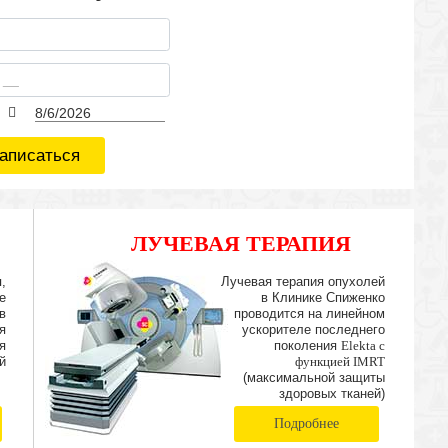
аписаться
ЛУЧЕВАЯ ТЕРАПИЯ
IMRT
,
Лучевая терапия опухолей
е
в Клинике Спиженко
в
проводится на линейном
я
ускорителе последнего
я
поколения
Elekta с
й
функцией IMRT
(максимальной защиты
здоровых тканей)
Подробнее