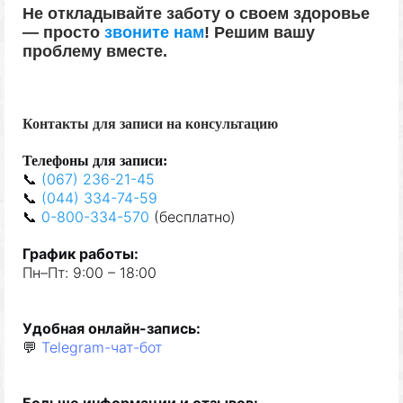
Не откладывайте заботу о своем здоровье
—
просто
звоните нам
!
Решим вашу
проблему вместе.
Контакты для записи на консультацию
Телефон
ы
для запис
и
:
📞
(067) 236-21-45
📞
(044) 334-74-59
📞
0-800-334-570
(
бе
сплат
но
)
Граф
и
к
р
а
бот
ы
:
Пн–Пт: 9:00 – 18:00
Удобная
онлайн-запис
ь
:
💬
Telegram-чат-бот
Б
о
льше
и
нформац
ии и отзывов
: