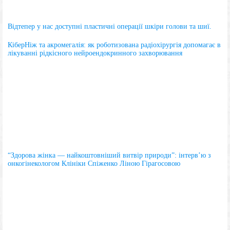
Відтепер у нас доступні пластичні операції шкіри голови та шиї.
КіберНіж та акромегалія: як роботизована радіохірургія допомагає в
лікуванні рідкісного нейроендокринного захворювання
“Здорова жінка — найкоштовніший витвір природи”: інтерв’ю з
онкогінекологом Клініки Спіженко Ліною Гірагосовою