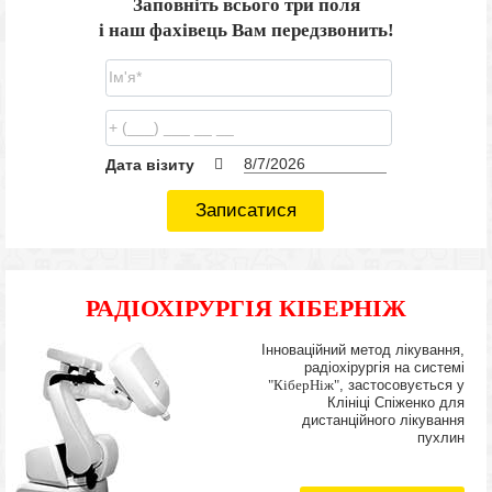
Заповніть всього три поля
і наш фахівець Вам передзвонить!
Дата візиту
Записатися
РАДІОХІРУРГІЯ КІБЕРНІЖ
Інноваційний метод лікування,
радіохірургія на системі
"КіберНіж"
, застосовується у
Клініці Спіженко для
дистанційного лікування
пухлин