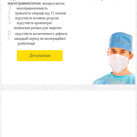
малотравматична
лапароскопія
малотравматичність
тривалість операції від 15 хвилин
відсутність великих розрізів
відсутність крововтрат
мінімальні ризики для пацієнта
відсутність косметичного дефекту
швидкий період післяопераційної
реабілітації
Детальніше