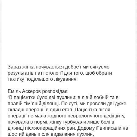
Зараз жінка почувається добре і ми очікуємо
результатів патгістології для того, щоб обрати
тактику подальшого лікування.
Еміль Аскеров розповідає:
“В пацієнтки було дві пухлини: в лівій лобній та в
правій тім’яній ділянці. По суті, ми провели дві дуже
складні операції в один етап. Пацієнтка після
операції не мала жодного неврологічного дефіциту,
почувала в нормі, жінку турбували лише болі в
ділянці післяопераційних ран. Додому її виписали на
шостий день після видалення пухлин.