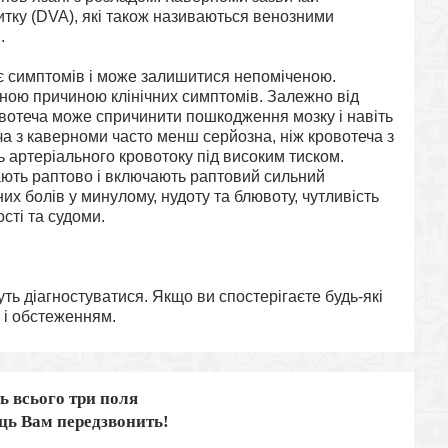
тку (DVA), які також називаються венозними
.
є симптомів і може залишитися непоміченою.
вною причиною клінічних симптомів. Залежно від
вотеча може спричинити пошкодження мозку і навіть
ча з каверноми часто менш серйозна, ніж кровотеча з
ь артеріального кровотоку під високим тиском.
ють раптово і включають раптовий сильний
них болів у минулому, нудоту та блювоту, чутливість
сті та судоми.
уть діагностуватися. Якщо ви спостерігаєте будь-які
я і обстеженням.
ь всього три поля
ець Вам передзвонить!