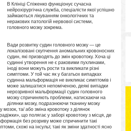
В Клініці Спіженко функціонує сучасна
нейрохірургічна служба, спеціалісти якої успішно
займаються лікуванням онкологічних та
неракових патологій нервової системи,
головного мозку зокрема.
Вади розвитку судин головного мозку — це
локалізовані скупчення аномальних кровоносних
судин, які призводять до змін кровотоку. Хоча ці
судинні утворення не є раковими пухлинами,
іноді вони можуть рости та викликати різні
симптоми. У той час як у багатьох випадках
судинна мальформація не викликає симптомів і
може залишатися непоміченою, деякі випадки
нерозривної мальформації судин головного
мозку спричиняють проблеми, натискаючи на
ділянки мозку, подразнюючи тканину мозку
мозок, та/ або зміна кровотоку з ділянок
адіжки», що полягає у заборі кровотоку з місця, де
ьформація без розриву може спричинити такі
томи, схожі на інсульт, такі як зміни здатності ясно