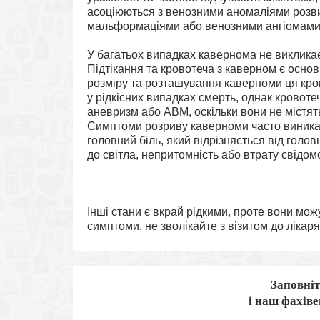
асоціюються з венозними аномаліями розви
мальформаціями або венозними ангіомами
У багатьох випадках кавернома не виклика
Підтікання та кровотеча з каверном є осно
розміру та розташування каверноми ця кро
у рідкісних випадках смерть, однак кровоте
аневризм або АВМ, оскільки вони не містят
Симптоми розриву каверноми часто виника
головний біль, який відрізняється від голов
до світла, непритомність або втрату свідомо
Інші стани є вкрай рідкими, проте вони мож
симптоми, не зволікайте з візитом до лікар
Заповніт
і наш фахів