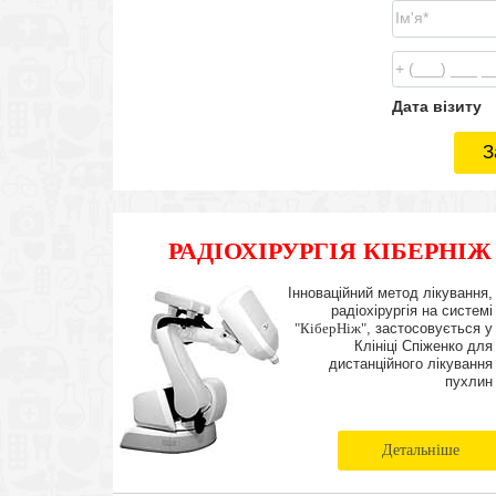
Дата візиту
З
РАДІОХІРУРГІЯ КІБЕРНІЖ
Інноваційний метод лікування,
радіохірургія на системі
"КіберНіж"
, застосовується у
Клініці Спіженко для
дистанційного лікування
пухлин
Детальніше