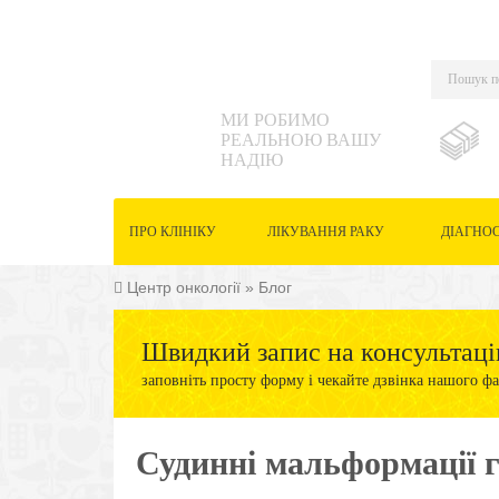
МИ РОБИМО
РЕАЛЬНОЮ ВАШУ
НАДІЮ
ПРО КЛІНІКУ
ЛІКУВАННЯ РАКУ
ДІАГНО
Центр онкології
»
Блог
Швидкий запис на консультаці
заповніть просту форму і чекайте дзвінка нашого фа
Судинні мальформації 