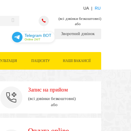
UA |
RU
(всі дзвінки безкоштовні)
або
Зворотний дзвінок
Telegram BOT
Online 24/7
УЛЬТАЦІЯ
ПАЦІЄНТУ
НАШІ ВАКАНСІЇ
Запис на прийом
(всі дзвінки безкоштовні)
або
Оплата online