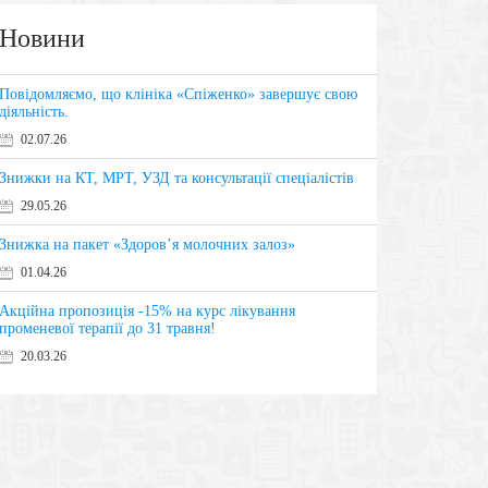
Новини
Повідомляємо, що клініка «Спіженко» завершує свою
діяльність.
02.07.26
Знижки на КТ, МРТ, УЗД та консультації спеціалістів
29.05.26
Знижка на пакет «Здоров’я молочних залоз»
01.04.26
Акційна пропозиція -15% на курс лікування
променевої терапії до 31 травня!
20.03.26