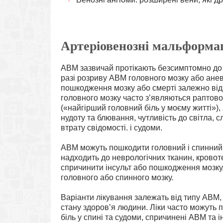
Артеріовенозні мальформац
АВМ зазвичай протікають безсимптомно до 
разі розриву АВМ головного мозку або анев
пошкодження мозку або смерті залежно ві
головного мозку часто з’являються раптово
(«найгірший головний біль у моєму житті»), 
нудоту та блювання, чутливість до світла, с
втрату свідомості. і судоми.
АВМ можуть пошкодити головний і спинний 
надходить до неврологічних тканин, кровот
спричинити інсульт або пошкодження мозку,
головного або спинного мозку.
Варіанти лікування залежать від типу АВМ, 
стану здоров’я людини. Ліки часто можуть п
біль у спині та судоми, спричинені АВМ т