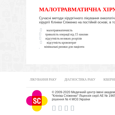
МАЛОТРАВМАТИЧНА ХІРУ
Сучасні методи хірургічного лікування онкологі
хірургії Клініки Спіженко на постійній основі, 
малотравматичність
тривалість операції від 15 хвилин
відсутність великих розрізів
відсутність крововтрат
мінімальні ризики для пацієнта
ЛІКУВАННЯ РАКУ
ДІАГНОСТИКА РАКУ
КІБЕРН
© 2009-2020 Медичний центр імені академ
"Клініка Спіженко" Ліцензія серії АЕ № 19
рішення № 4 МОЗ України