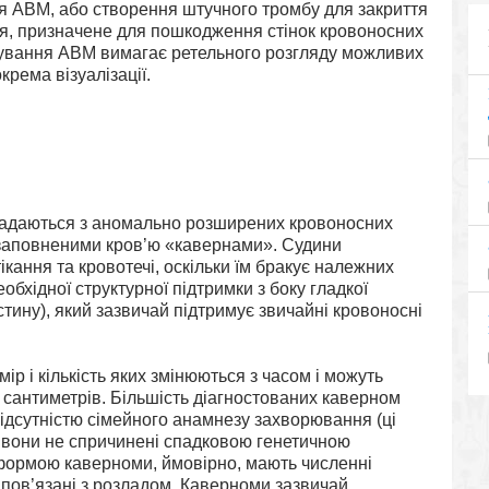
я АВМ, або створення штучного тромбу для закриття
я, призначене для пошкодження стінок кровоносних
ікування АВМ вимагає ретельного розгляду можливих
крема візуалізації.
ладаються з аномально розширених кровоносних
 заповненими кров’ю «кавернами». Судини
кання та кровотечі, оскільки їм бракує належних
еобхідної структурної підтримки з боку гладкої
тину), який зазвичай підтримує звичайні кровоносні
р і кількість яких змінюються з часом і можуть
ох сантиметрів. Більшість діагностованих каверном
відсутністю сімейного анамнезу захворювання (ці
 вони не спричинені спадковою генетичною
 формою каверноми, ймовірно, мають численні
 пов’язані з розладом. Каверноми зазвичай