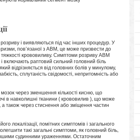
ії
розриву і виявляються під час інших процедур. У
ризми, пов’язаної з АВМ, це може призвести до
д тяжкості крововиливу. Симптоми розриву АВМ
 і включають раптовий сильний головний біль
який відрізняється від головних болів у минулому,
лабкість, сплутаність свідомості, непритомність або
мозок через зменшення кількості кисню, що
ечі в навколишні тканини ( крововилив ), що може
 а також через стиснення або зміщення частин
його локалізації, помітних симптомів і загального
олегшити такі загальні симптоми, як головний біль,
а іншими судинними ураженнями. Остаточним