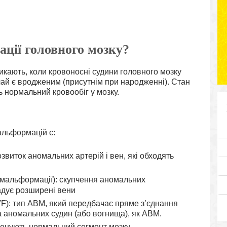
ції головного мозку?
икають, коли кровоносні судини головного мозку
чай є вродженим (присутнім при народженні). Стан
ь нормальний кровообіг у мозку.
льформацій є:
розвиток аномальних артерій і вен, які обходять
 мальформації): скупчення аномальних
адує розширені вени
F): тип АВМ, який передбачає пряме з’єднання
да аномальних судин (або вогнища), як АВМ.
дренують нормальний сегмент мозку