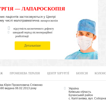
РГІЯ — ЛАПАРОСКОПІЯ
чних пацієнтів застосовуються у Центрі
в тому числі малотравматична
лапароскопія
відсутність косметичного дефекту
швидкий період післяопераційної
реабілітації
Детальніше
ІЖ
ПРОМЕНЕВА ТЕРАПІЯ
ЦЕНТР ХІРУРГІЇ
БІОПСІЯ
КОЛОН
іка Юрія Прокоповича Спіженко
6590 видана 06.02.2013 року
Україна
Київська область
Бучанський район
с. Капітанівка, вул. Соборна