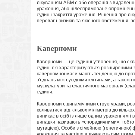
лікуванням АВМ є або операція з видаленн
ураження, або цілеспрямоване опроміненн
судин і закриття ураження. Рішення про л
переваг і ризиків та якісного обстеження, зо
Каверноми
Каверноми — це судинні утворення, що ск
судин, які характеризуються розширеними
каверномної маси мають тенденцію до проті
з’єднань між сусідніми клітинами, а також н
мускулатури та еластичного матеріалу (елас
судини.
Каверноми є динамічними структурами, розмі
коливатися від кількох міліметрів до кільк
виникає в осіб із лише одним ураженням і 
випадки називають «спорадичними», тобто
мутацією). Особи з сімейною (генетичною)
ураження та частіше відчувають симптоми,