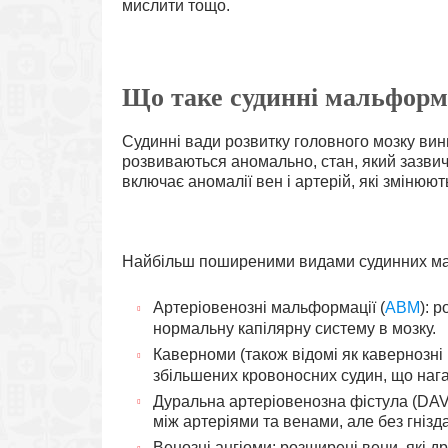
мислити тощо.
Що таке судинні мальформа
Судинні вади розвитку головного мозку вин
розвиваються аномально, стан, який зазви
включає аномалії вен і артерій, які змінюют
Найбільш поширеними видами судинних ма
Артеріовенозні мальформації (
АВМ
): 
нормальну капілярну систему в мозку.
Каверноми (також відомі як кавернозні
збільшених кровоносних судин, що наг
Дуральна артеріовенозна фістула (DAV
між артеріями та венами, але без гніз
Венозні ангіоми: розширені вени, які 