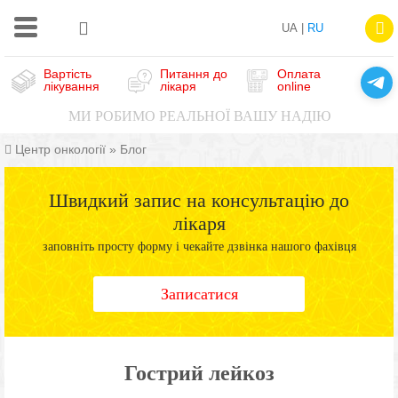
UA |
RU
Вартість
Питання до
Оплата
лікування
лікаря
online
МИ РОБИМО РЕАЛЬНОЇ ВАШУ НАДІЮ
Центр онкології
»
Блог
Швидкий запис на консультацію до
лікаря
заповніть просту форму і чекайте дзвінка нашого фахівця
Записатися
Гострий лейкоз