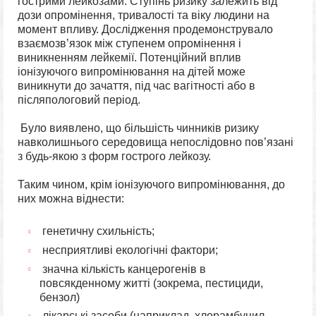
гострими лейкозами. Ступінь ризику залежить від
дози опромінення, тривалості та віку людини на
момент впливу. Дослідження продемонструвало
взаємозв’язок між ступенем опромінення і
виникненням лейкемії. Потенційний вплив
іонізуючого випромінювання на дітей може
виникнути до зачаття, під час вагітності або в
післяпологовий період.
Було виявлено, що більшість чинників ризику
навколишнього середовища непослідовно пов’язані
з будь-якою з форм гострого лейкозу.
Таким чином, крім іонізуючого випромінювання, до
них можна віднести:
генетичну схильність;
несприятливі екологічні фактори;
значна кількість канцерогенів в
повсякденному житті (зокрема, пестициди,
бензол)
лікарські засоби (наприклад, хлорамбуцил,