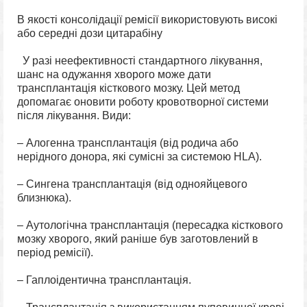
В якості консолідації ремісії використовують високі
або середні дози цитарабіну
У разі неефективності стандартного лікування,
шанс на одужання хворого може дати
трансплантація кісткового мозку. Цей метод
допомагає оновити роботу кровотворної системи
після лікування. Види:
– Алогенна трансплантація (від родича або
нерідного донора, які сумісні за системою HLA).
– Сингена трансплантація (від однояйцевого
близнюка).
– Аутологічна трансплантація (пересадка кісткового
мозку хворого, який раніше був заготовлений в
період ремісії).
– Гаплоідентична трансплантація.