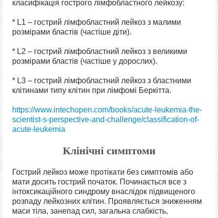
класифікація гострого лімфобластного лейкозу:
* L1 – гострий лімфобластний лейкоз з малими
розмірами бластів (частіше діти).
* L2 – гострий лімфобластний лейкоз з великими
розмірами бластів (частіше у дорослих).
* L3 – гострий лімфобластний лейкоз з бластними
клітинами типу клітин при лімфомі Беркітта.
https://www.intechopen.com/books/acute-leukemia-the-
scientist-s-perspective-and-challenge/classification-of-
acute-leukemia
Клінічні симптоми
Гострий лейкоз може протікати без симптомів або
мати досить гострий початок. Починається все з
інтоксикаційного синдрому внаслідок підвищеного
розпаду лейкозних клітин. Проявляється зниженням
маси тіла, занепад сил, загальна слабкість,