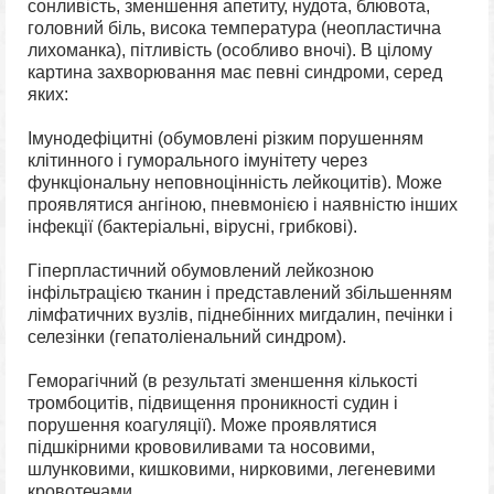
сонливість, зменшення апетиту, нудота, блювота,
головний біль, висока температура (неопластична
лихоманка), пітливість (особливо вночі). В цілому
картина захворювання має певні синдроми, серед
яких:
Імунодефіцитні (обумовлені різким порушенням
клітинного і гуморального імунітету через
функціональну неповноцінність лейкоцитів). Може
проявлятися ангіною, пневмонією і наявністю інших
інфекції (бактеріальні, вірусні, грибкові).
Гіперпластичний обумовлений лейкозною
інфільтрацією тканин і представлений збільшенням
лімфатичних вузлів, піднебінних мигдалин, печінки і
селезінки (гепатоліенальний синдром).
Геморагічний (в результаті зменшення кількості
тромбоцитів, підвищення проникності судин і
порушення коагуляції). Може проявлятися
підшкірними крововиливами та носовими,
шлунковими, кишковими, нирковими, легеневими
кровотечами.