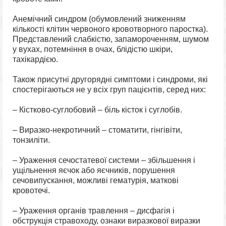
Анемічний синдром (обумовлений зниженням
кількості клітин червоного кровотворного паростка).
Представлений слабкістю, запамороченням, шумом
у вухах, потемніння в очах, блідістю шкіри,
тахікардією.
Також присутні другорядні симптоми і синдроми, які
спостерігаються не у всіх груп пацієнтів, серед них:
– Кістково-суглобовий – біль кісток і суглобів.
– Виразко-некротичний – стоматити, гінгівіти,
тонзиліти.
– Ураження сечостатевої системи – збільшення і
ущільнення яєчок або яєчників, порушення
сечовипускання, можливі гематурія, маткові
кровотечі.
– Ураження органів травлення – дисфагія і
обструкція стравоходу, ознаки виразкової виразки