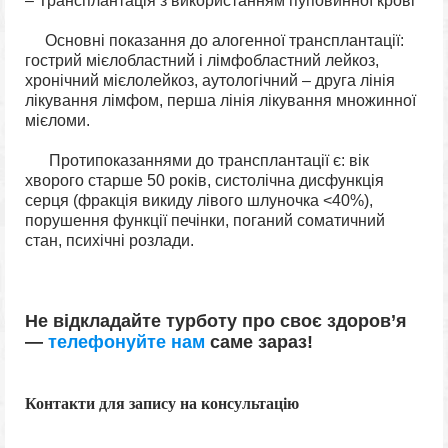
– Трансплантація з використанням пуповинної крові
Основні показання до алогенної трансплантації:
гострий мієлобластний і лімфобластний лейкоз,
хронічний мієлолейкоз, аутологічний – друга лінія
лікування лімфом, перша лінія лікування множинної
мієломи.
Протипоказаннями до трансплантації є: вік
хворого старше 50 років, систолічна дисфункція
серця (фракція викиду лівого шлуночка <40%),
порушення функції печінки, поганий соматичний
стан, психічні розлади.
Не відкладайте турботу про своє здоров’я
—
телефонуйте нам
саме
зараз!
Контакти для запису на консультацію