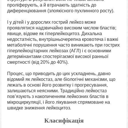
проліферують, а й втрачають здатність до
диференціювання (злоякісного пухлинного росту).
І у дітей і у дорослих гострий лейкоз може
проявлятися надзвичайно високим числом бластів;
явище, відоме як гіперлейкоцитоз. Дихальна
недостатність, внутрішньочерепна кровотеча і важкі
метаболічні порушення часто виникають при гострих
гіперлейкоцітарних лейкозах (АГЛ) і є основними
детермінантами спостерігаємої високої ранньої
смертності (від 20% до 40%).
Процес, що приводить до цих ускладнень, давно
відомий як лейкостаз, але біологічні механізми, що
лежать в основі його розвитку і прогресування,
залишаються неясними. Традиційно лейкостаз
пов’язують з накопиченням лейкозних бластів в
мікроциркуляції, і його лікування спрямоване на
швидке зниження лейкоцитоз.
Класифікація