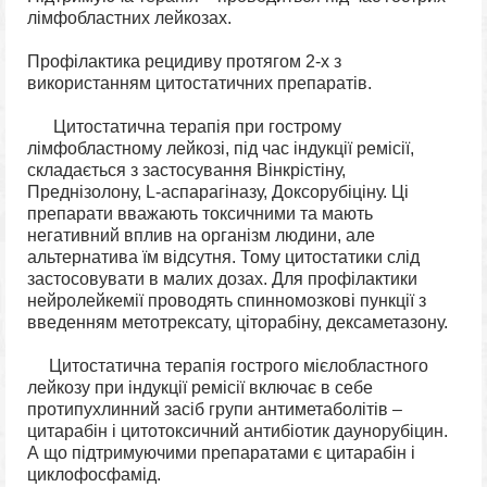
лімфобластних лейкозах.
Профілактика рецидиву
протягом 2-х
з
використанням цитостатичних препаратів.
Цитостатична терапія при гострому
лімфобластному лейкозі, під час індукції ремісії,
складається з застосування Вінкрістіну,
Преднізолону, L-аспарагіназу, Доксорубіціну. Ці
препарати вважають токсичними та мають
негативний вплив на організм людини, але
альтернатива їм відсутня. Тому цитостатики слід
застосовувати в малих дозах. Для профілактики
нейролейкемії проводять спинномозкові пункції з
введенням метотрексату, ціторабіну, дексаметазону.
Цитостатична терапія гострого мієлобластного
лейкозу при індукції ремісії включає в себе
протипухлинний засіб групи антиметаболітів –
цитарабін і цитотоксичний антибіотик даунорубіцин.
А що підтримуючими препаратами є цитарабін і
циклофосфамід.