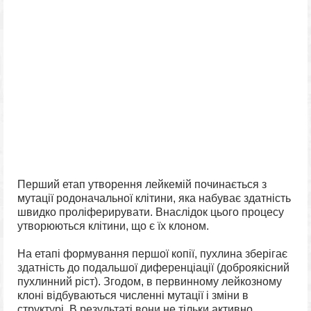
Перший етап утворення лейкемій починається з
мутації родоначальної клітини, яка набуває здатність
швидко проліферирувати. Внаслідок цього процесу
утворюються клітини, що є їх клоном.
На етапі формування першої копії, пухлина зберігає
здатність до подальшої диференціації (доброякісний
пухлинний ріст). Згодом, в первинному лейкозному
клоні відбуваються численні мутації і зміни в
структурі. В результаті вони не тільки активно