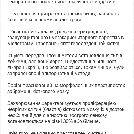
геморагічного, інфекційно-токсичного синдромів;
– зменшення еритроцитів, тромбоцитів, наявність
бластів в клінічному аналізі крові;
– бластна метаплазія, редукція еритроїдного,
гранулоцитарного і мегакариоцитарного паростків в
мієлограммі і трепанобіоптатеподвздошной кістки.
Існують передові і точні методи встановлення типів
лейкемії, але вони дорогі і недоступні в більшості
лікарень країн, що розвиваються. Таким чином, були
запропоновані альтернативні методи.
Варіант заснований на морфологічних властивостях
зображень кісткового мозку.
Захворювання
характеризується проліферацією
незрілих клітин (бластів) кісткового мозку. Їх відсоток
необхідний для діагностики гострого лейкозу і
встановлюється на рівні 30% або більше.
Крім того, нещодавно представлені системи