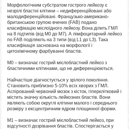
Морфологічним субстратом гострого лейкозу є
незрілі бластні клітини – недиференційовані або
малодиференційовані. Французько-американо-
британською групою вчених (FAB) подано
класифікацію мієлоїдного лейкозу. Вона ділить ГМЛ
на 8 підтипів (від M0 до M7). А лімфоцитарний лейкоз
по FAB поділяють на 3 типи (від L1 до L3). Така
класифікація заснована на морфології і
цитохімічному фарбуванні бластів.
М0 – визначає гострий мієлобластний лейкоз з
бластичними клітинами, що не диференціюються.
Найчастіше діагностується у зрілого покоління.
Становить приблизно 5-10% всіх хворих з ГМЛ.
Аспірований червоний мозок з кісток, гіперклітковий і
містить значну кількість лейкозних бластів. Вони
являють собою округлі клітини малого і середнього
розміру з ексцентричним ядром площинної форми.
М1 – визначає гострий мієлобластний лейкоз, при
відсутності дозрівання бластів. Спостерігається у