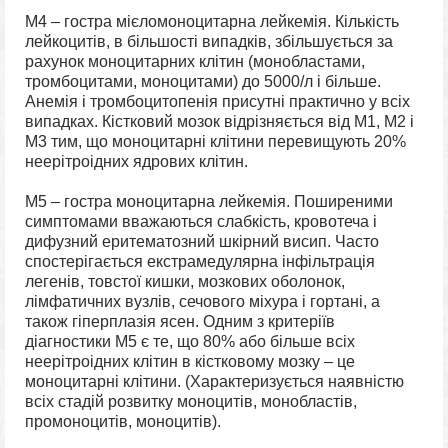
М4 – гостра мієломоноцитарна лейкемія. Кількість
лейкоцитів, в більшості випадків, збільшується за
рахунок моноцитарних клітин (монобластами,
тромбоцитами, моноцитами) до 5000/л і більше.
Анемія і тромбоцитопенія присутні практично у всіх
випадках. Кістковий мозок відрізняється від M1, M2 і
M3 тим, що моноцитарні клітини перевищують 20%
неерітроідних ядрових клітин.
М5 – гостра моноцитарна лейкемія. Поширеними
симптомами вважаються слабкість, кровотеча і
дифузний еритематозний шкірний висип. Часто
спостерігається екстрамедулярна інфільтрація
легенів, товстої кишки, мозкових оболонок,
лімфатичних вузлів, сечового міхура і гортані, а
також гіперплазія ясен. Одним з критеріїв
діагностики M5 є те, що 80% або більше всіх
неерітроідних клітин в кістковому мозку – це
моноцитарні клітини. (Характеризується наявністю
всіх стадій розвитку моноцитів, монобластів,
промоноцитів, моноцитів).