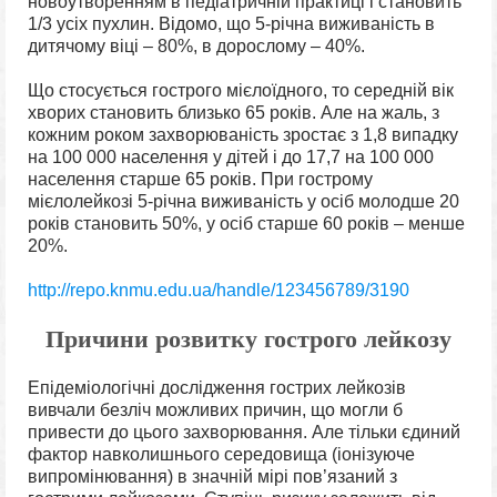
новоутворенням в педіатричній практиці і становить
1/3 усіх пухлин. Відомо, що 5-річна виживаність в
дитячому віці – 80%, в дорослому – 40%.
Що стосується гострого
мієлоїдного,
то середній вік
хворих становить близько 65 років. Але на жаль, з
кожним роком захворюваність зростає з 1,8 випадку
на 100 000 населення у дітей і до 17,7 на 100 000
населення старше 65 років. При гострому
мієлолейкозі 5-річна виживаність у осіб молодше 20
років становить 50%, у осіб старше 60 років – менше
20%.
http://repo.knmu.edu.ua/handle/123456789/3190
Причини розвитку гострого лейкозу
Епідеміологічні дослідження гострих лейкозів
вивчали безліч можливих причин, що могли б
привести до цього захворювання. Але тільки єдиний
фактор навколишнього середовища (іонізуюче
випромінювання) в значній мірі пов’язаний з