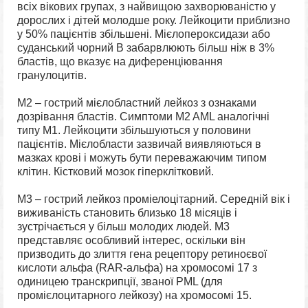
всіх вікових групах, з найвищою захворюваністю у
дорослих і дітей молодше року. Лейкоцити приблизно
у 50% пацієнтів збільшені. Мієлопероксидази або
суданський чорний B забарвлюють більш ніж в 3%
бластів, що вказує на диференціювання
гранулоцитів.
М2 – гострий мієлобластний лейкоз з ознаками
дозрівання бластів. Симптоми M2 AML аналогічні
типу M1. Лейкоцити збільшуються у половини
пацієнтів. Мієлобласти зазвичай виявляються в
мазках крові і можуть бути переважаючим типом
клітин. Кістковий мозок гіперклітковий.
M3 – гострий лейкоз проміелоцітарний. Середній вік і
виживаність становить близько 18 місяців і
зустрічається у більш молодих людей. M3
представляє особливий інтерес, оскільки він
призводить до злиття гена рецептору ретиноєвої
кислоти альфа (RAR-альфа) на хромосомі 17 з
одиницею транскрипції, званої PML (для
промієлоцитарного лейкозу) на хромосомі 15.