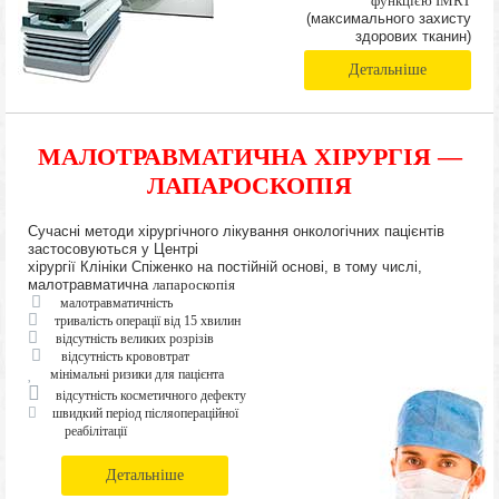
функцією IMRT
(максимального захисту
здорових тканин)
Детальніше
МАЛОТРАВМАТИЧНА ХІРУРГІЯ —
ЛАПАРОСКОПІЯ
Сучасні методи хірургічного лікування онкологічних пацієнтів
застосовуються у Центрі
хірургії Клініки Спіженко на постійній основі, в тому числі,
малотравматична
лапароскопія
малотравматичність
тривалість операції від 15 хвилин
відсутність великих розрізів
відсутність крововтрат
мінімальні ризики для пацієнта
відсутність косметичного дефекту
швидкий період післяопераційної
реабілітації
Детальніше