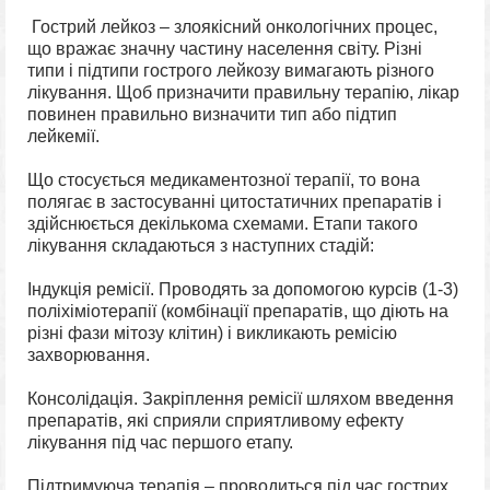
Гострий лейкоз – злоякісний онкологічних процес,
що вражає значну частину населення світу. Різні
типи і підтипи гострого лейкозу вимагають різного
лікування. Щоб призначити правильну терапію, лікар
повинен правильно визначити тип або підтип
лейкемії.
Що стосується медикаментозної терапії, то вона
полягає в застосуванні цитостатичних препаратів і
здійснюється декількома схемами. Етапи такого
лікування складаються з наступних стадій:
Індукція ремісії. Проводять за допомогою курсів (1-3)
поліхіміотерапії (комбінації препаратів, що діють на
різні фази мітозу клітин) і викликають ремісію
захворювання.
Консолідація. Закріплення ремісії шляхом введення
препаратів, які сприяли сприятливому ефекту
лікування під час першого етапу.
Підтримуюча терапія – проводиться під час гострих