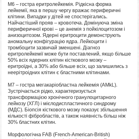
М6 – гостра еритролейкемія. Рідкісна форма
лейкемії, яка в першу чергу вражає периферичні
клітини. Випадки у дітей не спостерігались.
Найчастіший прояв – кровотеча. Домінуюча зміна
периферичної крові – це анемія з пойкілоцитозом і
анизоцитозом. Ядерні еритроцити демонструють
аномальну конфігурацію ядра. Лейкоцити і
тромбоцити зазвичай зменшені. Діагноз
еритролейкемії може бути поставлений, якщо більше
50% всіх ядерних клітин кісткового мозку –
еритроїдні, а 30% або більше всіх, що залишились з
неерітроідних клітин є бластними клітинами.
М7 – гостра мегакаріобластна лейкемія (AMkL).
Зустрічається рідко, характеризується
трансформацією хронічного гранулоцитарного
лейкозу (ХГЛ) і мієлодиспластичного синдрому
(МДС). Біопсія кісткового мозку показує збільшення
кількості фібробластів, а також наявність більш ніж
30% бластних клітин.
Морфологічна FAB (French-American-British)