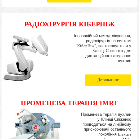
РАДІОХІРУРГІЯ КІБЕРНІЖ
Інноваційний метод лікування,
радіохірургія на системі
"КіберНіж"
, застосовується у
Клініці Спіженко для
дистанційного лікування
пухлин
Детальніше
ПРОМЕНЕВА ТЕРАПІЯ IMRT
Променева терапія пухлин
у Клініці Спіженко
проводиться на лінійному
прискорювачі останнього
покоління
Elekta з