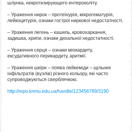
шлунка, некротизирующего ентероколіту.
– Ураження нирок – протеїнурія, мікрогематурія,
лейкоцитурія, ознаки гострої ниркової недостатності.
– Ураження легень – кашель, кровохаркання,
задишка, хрипи, ознаки дихальної недостатності.
– Ураження серця – ознаки міокардиту,
ексудативного перикардиту, аритмії.
– Ураження шкіри – поява лейкеміди – щільних
інфільтратів (вузлів) різного кольору, які часто
супроводжуються сверблячкою.
http://repo.knmu.edu.ua/handle/123456789/3190