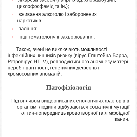
циклофосфамід та ін.);
вживання алкоголю і заборонених
наркотиків;
паління;
інші гематологічні захворювання.
Також, вчені не виключають можливості
інфекційних чинників ризику (вірус Епштейна-Барра,
Ретровірус HTLV), репродуктивного анамнезу матері,
перебіг вагітності, генетичних дефектів і
хромосомних аномалій.
Патофізіологія
Під впливом вищеописаних етіологічних факторів в
організмі людини відбуваються соматичні мутації
клітин-попередниць кровотворної та лімфоїдної
тканин.