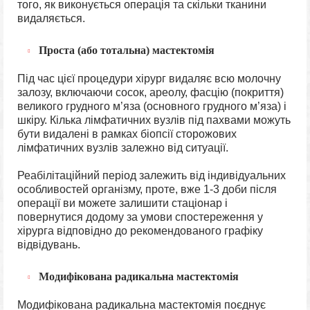
того, як виконується операція та скільки тканини
видаляється.
Проста (або тотальна) мастектомія
Під час цієї процедури хірург видаляє всю молочну
залозу, включаючи сосок, ареолу, фасцію (покриття)
великого грудного м’яза (основного грудного м’яза) і
шкіру. Кілька лімфатичних вузлів під пахвами можуть
бути видалені в рамках біопсії сторожових
лімфатичних вузлів залежно від ситуації.
Реабілітаційний період залежить від індивідуальних
особливостей організму, проте, вже 1-3 доби після
операції ви можете залишити стаціонар і
повернутися додому за умови спостереження у
хірурга відповідно до рекомендованого графіку
відвідувань.
Модифікована радикальна мастектомія
Модифікована радикальна мастектомія поєднує