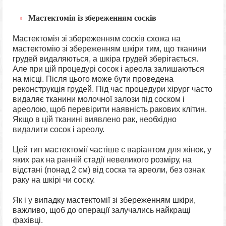
Мастектомія із збереженням сосків
Мастектомія зі збереженням сосків схожа на
мастектомію зі збереженням шкіри тим, що тканини
грудей видаляються, а шкіра грудей зберігається.
Але при цій процедурі сосок і ареола залишаються
на місці. Після цього може бути проведена
реконструкція грудей. Під час процедури хірург часто
видаляє тканини молочної залози під соском і
ареолою, щоб перевірити наявність ракових клітин.
Якщо в цій тканині виявлено рак, необхідно
видалити сосок і ареолу.
Цей тип мастектомії частіше є варіантом для жінок, у
яких рак на ранній стадії невеликого розміру, на
відстані (понад 2 см) від соска та ареоли, без ознак
раку на шкірі чи соску.
Як і у випадку мастектомії зі збереженням шкіри,
важливо, щоб до операції залучались найкращі
фахівці.