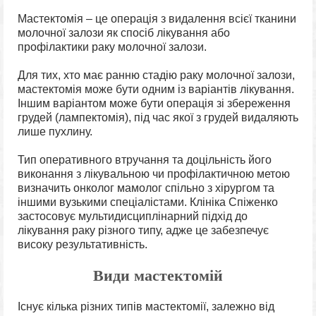
Мастектомія – це операція з видалення всієї тканини
молочної залози як спосіб лікування або
профілактики раку молочної залози.
Для тих, хто має ранню стадію раку молочної залози,
мастектомія може бути одним із варіантів лікування.
Іншим варіантом може бути операція зі збереження
грудей (лампектомія), під час якої з грудей видаляють
лише пухлину.
Тип оперативного втручання та доцільність його
виконання з лікувальною чи профілактичною метою
визначить онколог мамолог спільно з хірургом та
іншими вузькими спеціалістами. Клініка Спіженко
застосовує мультидисциплінарний підхід до
лікування раку різного типу, адже це забезпечує
високу результативність.
Види мастектомій
Існує кілька різних типів мастектомії, залежно від