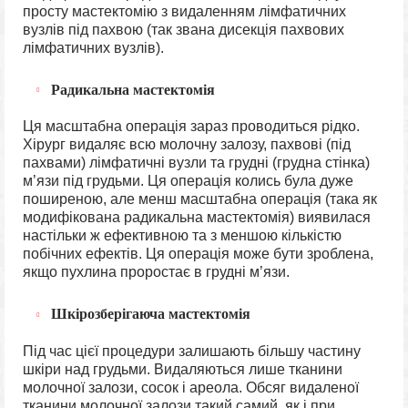
просту мастектомію з видаленням лімфатичних
вузлів під пахвою (так звана дисекція пахвових
лімфатичних вузлів).
Радикальна мастектомія
Ця масштабна операція зараз проводиться рідко.
Хірург видаляє всю молочну залозу, пахвові (під
пахвами) лімфатичні вузли та грудні (грудна стінка)
м’язи під грудьми. Ця операція колись була дуже
поширеною, але менш масштабна операція (така як
модифікована радикальна мастектомія) виявилася
настільки ж ефективною та з меншою кількістю
побічних ефектів. Ця операція може бути зроблена,
якщо пухлина проростає в грудні м’язи.
Шкірозберігаюча мастектомія
Під час цієї процедури залишають більшу частину
шкіри над грудьми. Видаляються лише тканини
молочної залози, сосок і ареола. Обсяг видаленої
тканини молочної залози такий самий, як і при