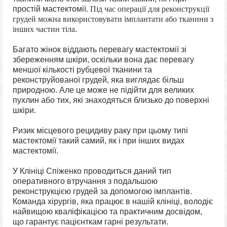
простій мастектомії.
Під час операції для реконструкції
грудей можна використовувати імплантати або тканини з
інших частин тіла
.
Багато жінок віддають перевагу мастектомії зі
збереженням шкіри, оскільки вона дає перевагу
меншої кількості рубцевої тканини та
реконструйованої грудей, яка виглядає більш
природною. Але це може не підійти для великих
пухлин або тих, які знаходяться близько до поверхні
шкіри.
Ризик місцевого рецидиву раку при цьому типі
мастектомії такий самий, як і при інших видах
мастектомії.
У Клініці Спіженко проводиться даний тип
оперативного втручання з подальшою
реконструкцією грудей за допомогою імплантів.
Команда хірургів, яка працює в нашій клініці, володіє
найвищою кваліфікацією та практичним досвідом,
що гарантує пацієнткам гарні результати.