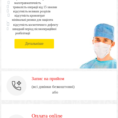
малотравматичність
тривалість операції від 15 хвилин
відсутність великих розрізів
відсутність крововтрат
мінімальні ризики для пацієнта
відсутність косметичного дефекту
швидкий період післяопераційної
реабілітації
Детальніше
Запис на прийом
(всі дзвінки безкоштовні)
або
Оплата online