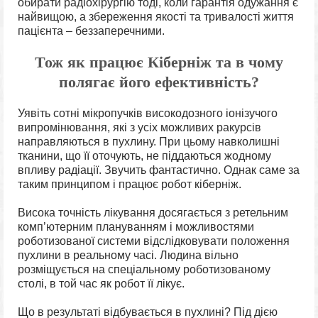
обирати радіохірургію тоді, коли гарантія одужання є
найвищою, а збереження якості та тривалості життя
пацієнта – беззаперечними.
Тож
як працює Кіберніж
та в чому
полягає його ефективність?
Уявіть сотні мікропучків високодозного іонізучого
випромінювання, які з усіх можливих ракурсів
направляються в пухлину. При цьому навколишні
тканини, що її оточують, не піддаються жодному
впливу радіації. Звучить фантастично. Однак саме за
таким принципом і працює робот кіберніж.
Висока точність лікування досягається з ретельним
комп’ютерним плануванням і можливостями
роботизованої системи відслідковувати положення
пухлини в реальному часі. Людина вільно
розміщується на спеціальному роботизованому
столі, в той час як робот її лікує.
Що в результаті відбувається в пухлині? Під дією