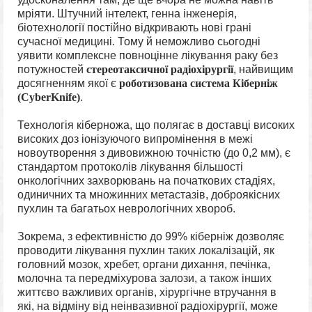
мріяти. Штучний інтелект, генна інженерія,
біотехнології постійно відкривають нові грані
сучасної медицині. Тому й неможливо сьогодні
уявити комплексне повноцінне лікування раку без
потужностей
стереотаксичної радіохірургії
, найвищим
досягненням якої є
роботизована система Кіберніж
(CyberKnife)
.
Технологія кіберножа, що полягає в доставці високих
високих доз іонізуючого випромінення в межі
новоутворення з дивовижною точністю (до 0,2 мм), є
стандартом протоколів лікування більшості
онкологічних захворювань на початкових стадіях,
одиничних та множинних метастазів, доброякісних
пухлин та багатьох неврологічних хвороб.
Зокрема, з ефективністю до 99% кіберніж дозволяє
проводити лікування пухлин таких локалізацій, як
головний мозок, хребет, органи дихання, печінка,
молочна та передміхурова залози, а також інших
життєво важливих органів, хірургічне втручання в
які, на відміну від неінвазивної радіохірургії, може