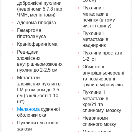
10 см)
доброякісні пухлини
Пухлини і
(невріноми 5.7.8 пар
метастази в
ЧМН, менінгіоми)
печінку (в тому
Аденома гіпофіза
числі і єдину)
Гамартома
Пухлини і
гіпотоламуса
метастази в
Краніофарингіома
наднирник
Рецидиви
Пухлини простати
злоякісних
1-2 ст.
внутрішньомозкових
Обмежені
пухлин до 2-2,5 см
внутрішньочеревні
Метастази
та позачеревні
злоякісних пухлин в
групи лімфовузлів
ГМ розміром до 3,5
Пухлини і
см (в кількості 1-10
метастази в
шт)
хребті та
Меланома
судинної
спинному мозоку
оболонки ока
Невриноми
Пухлини сльозової
спинного мозку
залози
Метастатичні