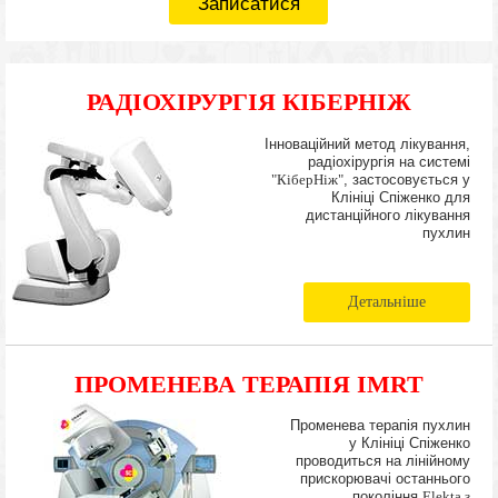
Записатися
РАДІОХІРУРГІЯ КІБЕРНІЖ
Інноваційний метод лікування,
радіохірургія на системі
"КіберНіж"
, застосовується у
Клініці Спіженко для
дистанційного лікування
пухлин
Детальніше
ПРОМЕНЕВА ТЕРАПІЯ IMRT
Променева терапія пухлин
у Клініці Спіженко
проводиться на лінійному
прискорювачі останнього
покоління
Elekta з