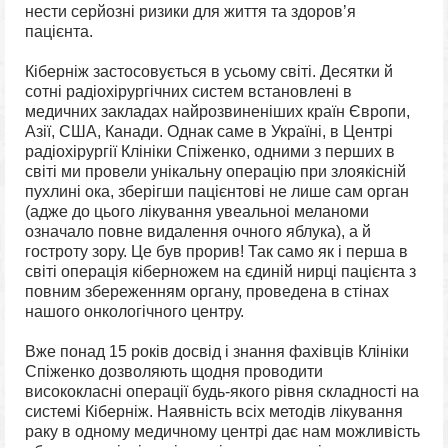
нести серйозні ризики для життя та здоровʼя
пацієнта.
Кіберніж застосовується в усьому світі. Десятки й
сотні радіохірургічних систем встановлені в
медичних закладах найрозвиненіших країн Європи,
Азії, США, Канади. Однак саме в Україні, в Центрі
радіохірургії Клініки Спіженко, одними з перших в
світі ми провели унікальну операцію при злоякісній
пухлині ока, зберігши пацієнтові не лише сам орган
(адже до цього лікування увеальноі меланоми
означало повне видалення очного яблука), а й
гостроту зору. Це був прорив! Так само як і перша в
світі операція кіберножем на єдиній нирці пацієнта з
повним збереженням органу, проведена в стінах
нашого онкологічного центру.
Вже понад 15 років досвід і знання фахівців Клініки
Спіженко дозволяють щодня проводити
висококласні операції будь-якого рівня складності на
системі Кіберніж. Наявність всіх методів лікування
раку в одному медичному центрі дає нам можливість