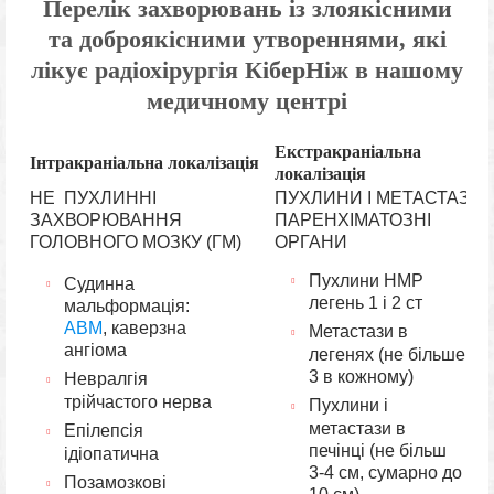
Перелік захворювань із злоякісними
та доброякісними утвореннями, які
лікує
радіохірургія КіберНіж
в нашому
медичному центрі
Екстракраніальна
Інтракраніальна локалізація
локалізація
НЕ ПУХЛИННІ
ПУХЛИНИ І МЕТАСТАЗИ 
ЗАХВОРЮВАННЯ
ПАРЕНХІМАТОЗНІ
ГОЛОВНОГО МОЗКУ (ГМ)
ОРГАНИ
Пухлини НМР
Судинна
легень 1 і 2 ст
мальформація:
АВМ
, каверзна
Метастази в
ангіома
легенях (не більше
3 в кожному)
Невралгія
трійчастого нерва
Пухлини і
метастази в
Епілепсія
печінці (не більш
ідіопатична
3-4 см, сумарно до
Позамозкові