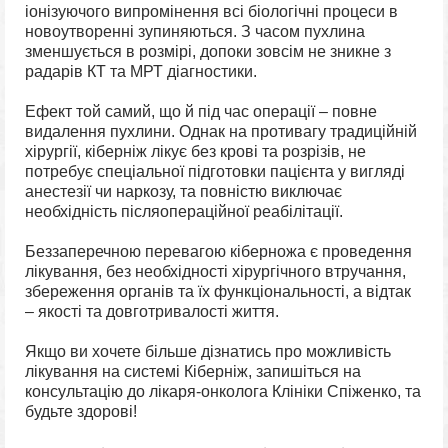
іонізуючого випромінення всі біологічні процеси в
новоутворенні зупиняються. З часом пухлина
зменшується в розмірі, допоки зовсім не зникне з
радарів КТ та МРТ діагностики.
Ефект той самий, що й під час операції – повне
видалення пухлини. Однак на противагу традиційній
хірургії, кіберніж лікує без крові та розрізів, не
потребує спеціальної підготовки пацієнта у вигляді
анестезії чи наркозу, та повністю виключає
необхідність післяопераційної реабілітації.
Беззаперечною перевагою кіберножа є проведення
лікування, без необхідності хірургічного втручання,
збереження органів та їх функціональності, а відтак
– якості та довготривалості життя.
Якщо ви хочете більше дізнатись про можливість
лікування на системі Кіберніж, запишіться на
консультацію до лікаря-онколога Клініки Спіженко, та
будьте здорові!