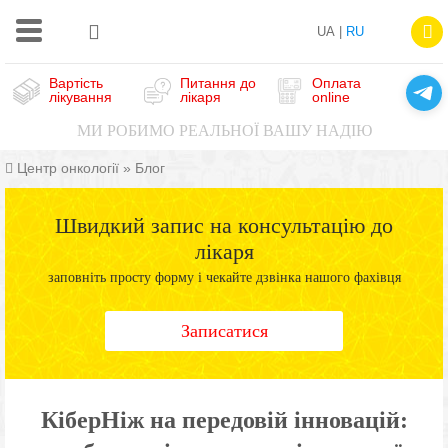
UA |
RU
Вартість
Питання до
Оплата
лікування
лікаря
online
МИ РОБИМО РЕАЛЬНОЇ ВАШУ НАДІЮ
Центр онкології
»
Блог
Швидкий запис на консультацію до
лікаря
заповніть просту форму і чекайте дзвінка нашого фахівця
Записатися
КіберНіж на передовій інновацій: