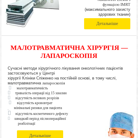
функцією IMRT
(максимального захисту
здорових тканин)
Детальніше
МАЛОТРАВМАТИЧНА ХІРУРГІЯ —
ЛАПАРОСКОПІЯ
Сучасні методи хірургічного лікування онкологічних пацієнтів
застосовуються у Центрі
хірургії Клініки Спіженко на постійній основі, в тому числі,
малотравматична
лапароскопія
малотравматичність
тривалість операції від 15 хвилин
відсутність великих розрізів
відсутність крововтрат
мінімальні ризики для пацієнта
відсутність косметичного дефекту
швидкий період післяопераційної
реабілітації
Детальніше