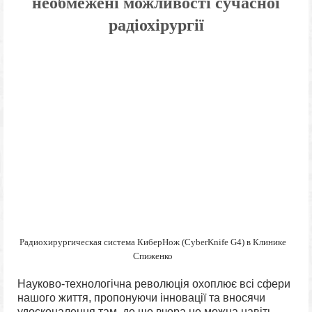
необмежені можливості сучасної
радіохірургії
Радиохирургическая система КиберНож (CyberKnife G4) в Клинике
Спиженко
Науково-технологічна революція охоплює всі сфери
нашого життя, пропонуючи інновації та вносячи
удосконалення там, де ще вчора не можна навіть