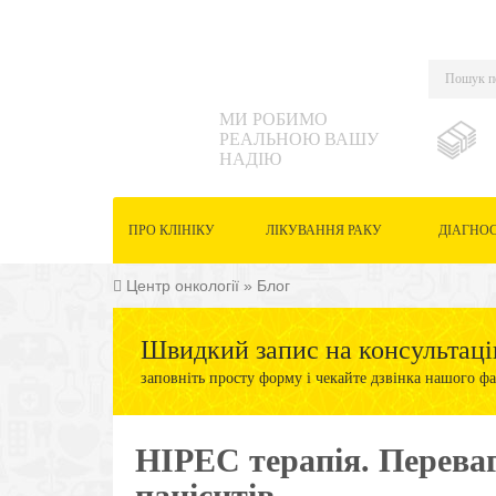
МИ РОБИМО
РЕАЛЬНОЮ ВАШУ
НАДІЮ
ПРО КЛІНІКУ
ЛІКУВАННЯ РАКУ
ДІАГНО
Центр онкології
»
Блог
Швидкий запис на консультаці
заповніть просту форму і чекайте дзвінка нашого фа
HIPEC терапія. Переваг
пацієнтів