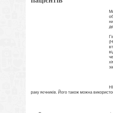
М
об
ни
д
Г
(H
вт
ві
ч
х
за
H
раку яєчників. Його також можна використ