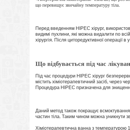
що перевищує звичайну температуру тіла.
Перед введенням HIPEC хірург, використову
видимі пухлини, які можна видалити по всі
хірургія. Після циторедуктивної операції в
Що відбувається під час лікува
Під час процедури HIPEC хірург безперерв
містить хіміотерапевтичний засіб, через ч
Процедура HIPEC призначена для знищення
Даний метод також покращує всмоктування л
частин тіла. Таким чином можна уникнути зв
Хіміотерапевтична ванна з температурою 10