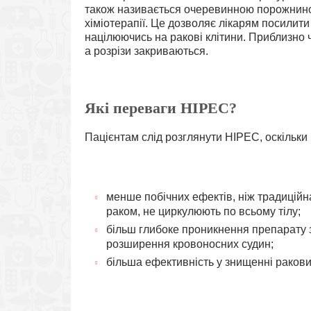
також називається очеревинною порожнино
хіміотерапії. Це дозволяє лікарям посилити
націлюючись на ракові клітини. Приблизно 
а розрізи закриваються.
Які переваги HIPEC?
Пацієнтам слід розглянути HIPEC, оскільки 
менше побічних ефектів, ніж традиційна
раком, не циркулюють по всьому тілу;
більш глибоке проникнення препарату з
розширення кровоносних судин;
більша ефективність у знищенні ракови