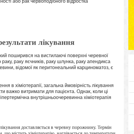
ності або рак червоподібного відростка
результати лікування
 який поширився на вистилаючі поверхні черевної
раку, раку яєчників, раку шлунка, раку апендикса
евини, відомої як перитонеальний карциноматоз, є
ня в хіміотерапії, загальна ймовірність лікування
кти важко витримати для пацієнта. Однак, коли ці
іпертермічна внутрішньоочеревинна хіміотерапія
в
лікування доставляється в черевну порожнину. Термін
н, що містить хіміотерапію, нагрівається до температури,