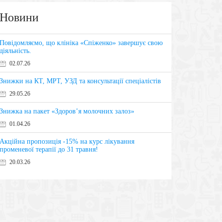
Новини
Повідомляємо, що клініка «Спіженко» завершує свою
діяльність.
02.07.26
Знижки на КТ, МРТ, УЗД та консультації спеціалістів
29.05.26
Знижка на пакет «Здоров’я молочних залоз»
01.04.26
Акційна пропозиція -15% на курс лікування
променевої терапії до 31 травня!
20.03.26