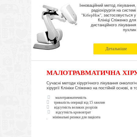
Інноваційний метод лікування,
радіохірургія на системі
"КіберНіж"
, застосовується у
Клініці Спіженко для
дистанційного лікування
пухлин
Детальніше
МАЛОТРАВМАТИЧНА ХІРУ
Сучасні методи хірургічного лікування онкологі
хірургії Клініки Спіженко на постійній основі, 
малотравматичність
тривалість операції від 15 хвилин
відсутність великих розрізів
відсутність крововтрат
мінімальні ризики для пацієнта