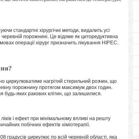
ючи стандартні хірургічні методи, видалить усі
й черевній порожнині. Це відоме як циторедуктивна
 умовах операції хірург призначить лікування HIPEC.
ння?
но циркулюватиме нагрітий стерильний розчин, що
еревну порожнину протягом максимум двох годин.
 будь-яких ракових клітин, що залишилися.
іків і ефект при мінімальному впливі на решту
ичайних побічних ефектів хіміотерапії.
8 градусів циркулює по всій черевній області, яка