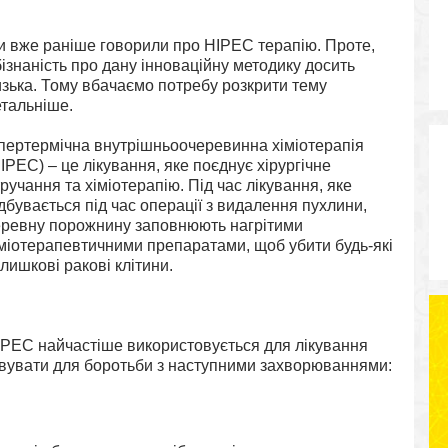
и вже раніше говорили про HIPEC терапію. Проте,
ізнаність про дану інноваційну методику досить
зька. Тому вбачаємо потребу розкрити тему
етальніше.
іпертермічна внутрішньоочеревинна хіміотерапія
IPEC) – це лікування, яке поєднує хірургічне
ручання та хіміотерапію. Під час лікування, яке
дбувається під час операції з видалення пухлини,
еревну порожнину заповнюють нагрітими
іміотерапевтичними препаратами, щоб убити будь-які
лишкові ракові клітини.
IPEC найчастіше використовується для лікування
овувати для боротьби з наступними захворюваннями: