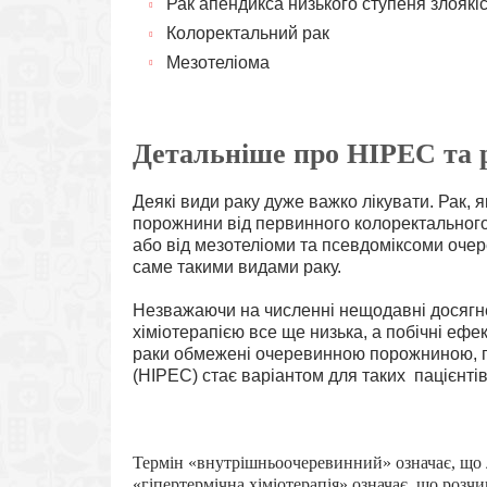
Рак апендикса низького ступеня злоякіс
Колоректальний рак
Мезотеліома
Детальніше про HIPEC та 
Деякі види раку дуже важко лікувати. Рак,
порожнини від первинного колоректального 
або від мезотеліоми та псевдоміксоми очер
саме такими видами раку.
Незважаючи на численні нещодавні досягнен
хіміотерапією все ще низька, а побічні ефе
раки обмежені очеревинною порожниною, г
(HIPEC) стає варіантом для таких пацієнті
Термін «внутрішньоочеревинний» означає, що 
«гіпертермічна хіміотерапія» означає, що розчи