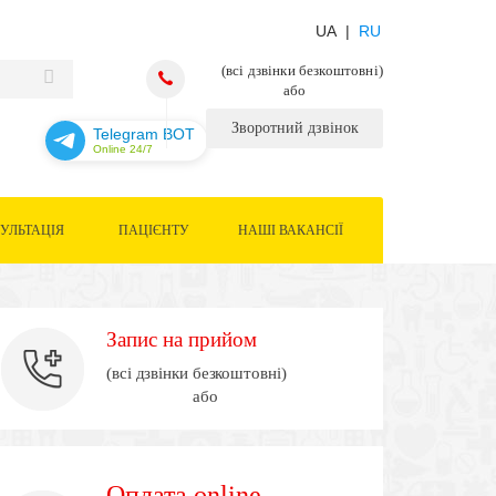
UA |
RU
(всі дзвінки безкоштовні)
або
Зворотний дзвінок
Telegram BOT
Online 24/7
УЛЬТАЦІЯ
ПАЦІЄНТУ
НАШІ ВАКАНСІЇ
Запис на прийом
(всі дзвінки безкоштовні)
або
Оплата online