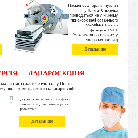
IMRT
Променева терапія пухлин
у Клініці Спіженко
проводиться на лінійному
прискорювачі останнього
покоління
Elekta з
функцією IMRT
(максимального захисту
здорових тканин)
Детальніше
РГІЯ — ЛАПАРОСКОПІЯ
чних пацієнтів застосовуються у Центрі
в тому числі малотравматична
лапароскопія
відсутність косметичного дефекту
швидкий період післяопераційної
реабілітації
Детальніше