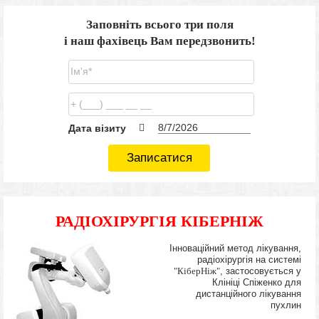
Заповніть всього три поля
і наш фахівець Вам передзвонить!
Дата візиту
Записатися
РАДІОХІРУРГІЯ КІБЕРНІЖ
Інноваційний метод лікування,
радіохірургія на системі
"КіберНіж"
, застосовується у
Клініці Спіженко для
дистанційного лікування
пухлин