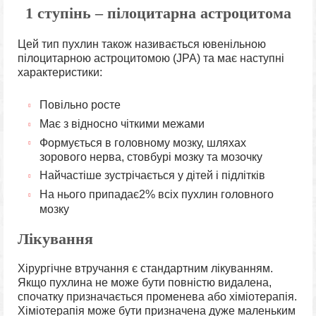
1 ступінь – пілоцитарна астроцитома
Цей тип пухлин також називається ювенільною
пілоцитарною астроцитомою (JPA) та має наступні
характеристики:
Повільно росте
Має з відносно чіткими межами
Формується в головному мозку, шляхах
зорового нерва, стовбурі мозку та мозочку
Найчастіше зустрічається у дітей і підлітків
На нього припадає2% всіх пухлин головного
мозку
Лікування
Хірургічне втручання є стандартним лікуванням.
Якщо пухлина не може бути повністю видалена,
спочатку призначається променева або хіміотерапія.
Хіміотерапія може бути призначена дуже маленьким