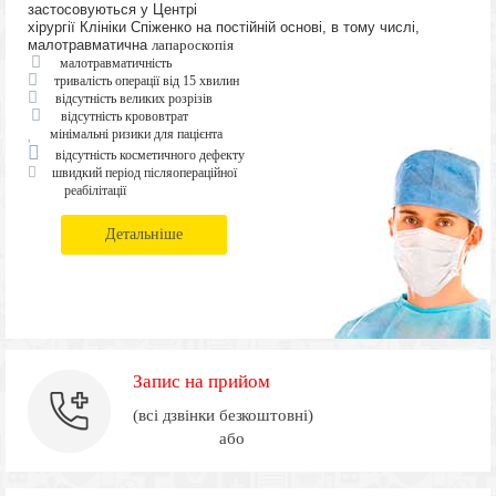
застосовуються у Центрі
хірургії Клініки Спіженко на постійній основі, в тому числі,
малотравматична
лапароскопія
малотравматичність
тривалість операції від 15 хвилин
відсутність великих розрізів
відсутність крововтрат
мінімальні ризики для пацієнта
відсутність косметичного дефекту
швидкий період післяопераційної
реабілітації
Детальніше
Запис на прийом
(всі дзвінки безкоштовні)
або