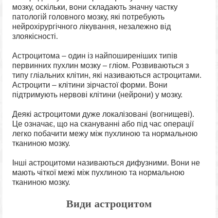
мозку, оскільки, вони складають значну частку
патологій головного мозку, які потребують
нейрохірургічного лікування, незалежно від
злоякісності.
Астроцитома – один із найпоширеніших типів
первинних пухлин мозку – гліом. Розвиваються з
типу гліальних клітин, які називаються астроцитами.
Астроцити – клітини зірчастої форми. Вони
підтримують нервові клітини (нейрони) у мозку.
Деякі астроцитоми дуже локалізовані (вогнищеві).
Це означає, що на скануванні або під час операції
легко побачити межу між пухлиною та нормальною
тканиною мозку.
Інші астроцитоми називаються дифузними. Вони не
мають чіткої межі між пухлиною та нормальною
тканиною мозку.
Види астроцитом