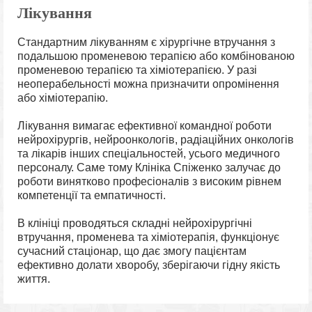
Лікування
Стандартним лікуванням є хірургічне втручання з
подальшою променевою терапією або комбінованою
променевою терапією та хіміотерапією. У разі
неоперабельності можна призначити опромінення
або хіміотерапію.
Лікування вимагає ефективної командної роботи
нейрохірургів, нейроонкологів, радіаційних онкологів
та лікарів інших спеціальностей, усього медичного
персоналу. Саме тому Клініка Спіженко залучає до
роботи винятково професіоналів з високим рівнем
компетенції та емпатичності.
В клініці проводяться складні нейрохірургічні
втручання, променева та хіміотерапія, функціонує
сучасний стаціонар, що дає змогу пацієнтам
ефективно долати хворобу, зберігаючи гідну якість
життя.