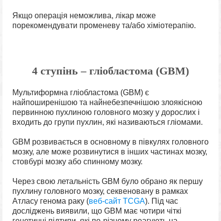
Якщо операція неможлива, лікар може
порекомендувати променеву та/або хіміотерапію.
4 ступінь – гліобластома (GBM)
Мультиформна гліобластома (GBM) є
найпоширенішою та найнебезпечнішою злоякісною
первинною пухлиною головного мозку у дорослих і
входить до групи пухлин, які називаються гліомами.
GBM розвивається в основному в півкулях головного
мозку, але може розвинутися в інших частинах мозку,
стовбурі мозку або спинному мозку.
Через свою летальність GBM було обрано як першу
пухлину головного мозку, секвеновану в рамках
Атласу генома раку (
веб-сайт TCGA
). Під час
досліджень виявили, що GBM має чотири чіткі
генетичні підтипи, які по-різному реагують на