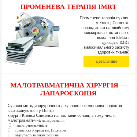
ПРОМЕНЕВА ТЕРАПІЯ IMRT
Променева терапія пухлин
у Клініці Спіженко
проводиться на лінійному
прискорювачі останнього
покоління
Elekta з
функцією IMRT
(максимального захисту
здорових тканин)
Детальніше
МАЛОТРАВМАТИЧНА ХІРУРГІЯ —
ЛАПАРОСКОПІЯ
Сучасні методи хірургічного лікування онкологічних пацієнтів
застосовуються у Центрі
хірургії Клініки Спіженко на постійній основі, в тому числі,
малотравматична
лапароскопія
малотравматичність
тривалість операції від 15 хвилин
відсутність великих розрізів