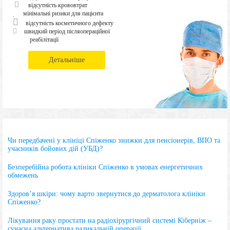
відсутність крововтрат
мінімальні ризики для пацієнта
відсутність косметичного дефекту
швидкий період післяопераційної
реабілітації
Детальніше
Чи передбачені у клініці Спіженко знижки для пенсіонерів, ВПО та
учасників бойових дій (УБД)?
Безперебійна робота клініки Спіженко в умовах енергетичних
обмежень
Здоров’я шкіри: чому варто звернутися до дерматолога клініки
Спіженко?
Лікування раку простати на радіохірургічний системі Кіберніж –
сучасна альтернатива радикальній операції