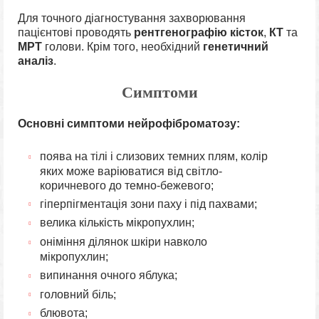
Для точного діагностування захворювання
пацієнтові проводять
рентгенографію кісток
,
КТ
та
МРТ
голови. Крім того, необхідний
генетичний
аналіз
.
Симптоми
Основні симптоми нейрофіброматозу:
поява на тілі і слизових темних плям, колір
яких може варіюватися від світло-
коричневого до темно-бежевого;
гіперпігментація зони паху і під пахвами;
велика кількість мікропухлин;
оніміння ділянок шкіри навколо
мікропухлин;
випинання очного яблука;
головний біль;
блювота;