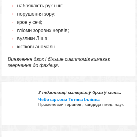
набряклість рук і ніг;
порушення зору;
кров у сечі;
гліоми зорових нервів;
вузлики Ліша;
кісткові аномалії.
Виявлення двох і більше симптомів вимагає
звернення до фахівця.
У підготовці матеріалу брав участь:
Чеботарьова Тетяна Іллівна
Променевий терапевт, кандидат мед. наук