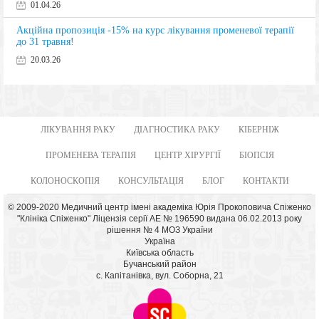
01.04.26
Акційна пропозиція -15% на курс лікування променевої терапії
до 31 травня!
20.03.26
ЛІКУВАННЯ РАКУ
ДІАГНОСТИКА РАКУ
КІБЕРНІЖ
ПРОМЕНЕВА ТЕРАПІЯ
ЦЕНТР ХІРУРГІЇ
БІОПСІЯ
КОЛОНОСКОПІЯ
КОНСУЛЬТАЦІЯ
БЛОГ
КОНТАКТИ
© 2009-2020 Медичний центр імені академіка Юрія Прокоповича Спіженко
"Клініка Спіженко" Ліцензія серії АЕ № 196590 видана 06.02.2013 року
рішення № 4 МОЗ України
Україна
Київська область
Бучанський район
с. Капітанівка, вул. Соборна, 21