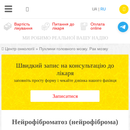
UA |
RU
Вартість
Питання до
Оплата
лікування
лікаря
online
МИ РОБИМО РЕАЛЬНОЇ ВАШУ НАДІЮ
Центр онкології
»
Пухлини головного мозку. Рак мозку
Швидкий запис на консультацію до
лікаря
заповніть просту форму і чекайте дзвінка нашого фахівця
Записатися
Нейрофіброматоз (нейрофіброма)