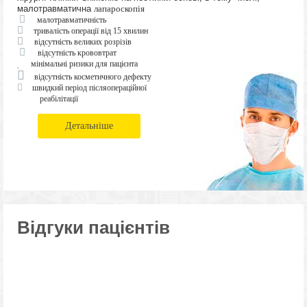
малотравматична
лапароскопія
малотравматичність
тривалість операції від 15 хвилин
відсутність великих розрізів
відсутність крововтрат
мінімальні ризики для пацієнта
відсутність косметичного дефекту
швидкий період післяопераційної
реабілітації
Детальніше
Відгуки пацієнтів