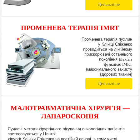
Детальніше
ПРОМЕНЕВА ТЕРАПІЯ IMRT
Променева терапія пухлин
у Клініці Спіженко
проводиться на лінійному
прискорювачі останнього
покоління
Elekta з
функцією IMRT
(максимального захисту
здорових тканин)
Детальніше
МАЛОТРАВМАТИЧНА ХІРУРГІЯ —
ЛАПАРОСКОПІЯ
Сучасні методи хірургічного лікування онкологічних пацієнтів
застосовуються у Центрі
хірургії Клініки Спіженко на постійній основі, в тому числі,