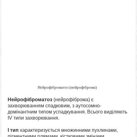
Нейрофіброматоз (нейрофіброма)
Нейрофіброматоз
(нейрофіброма) є
захворюванням спадковим, з аутосомно-
домінантним типом успадкування. Всього виділяють
IV типи захворювання.
I тип
характеризується множинними пухлинами,
пігментними плямами, кістковими змінами,