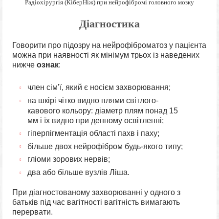
Радіохірургія (КіберНіж) при нейрофібромі головного мозку
Діагностика
Говорити про підозру на нейрофіброматоз у пацієнта
можна при наявності як мінімум трьох із наведених
нижче
ознак
:
член сім’ї, який є носієм захворювання;
на шкірі чітко видно плями світлого-
кавового кольору: діаметр плям понад 15
мм і їх видно при денному освітленні;
гіперпігментація області пахв і паху;
більше двох нейрофібром будь-якого типу;
гліоми зорових нервів;
два або більше вузлів Ліша.
При діагностованому захворюванні у одного з
батьків під час вагітності вагітність вимагають
перервати.