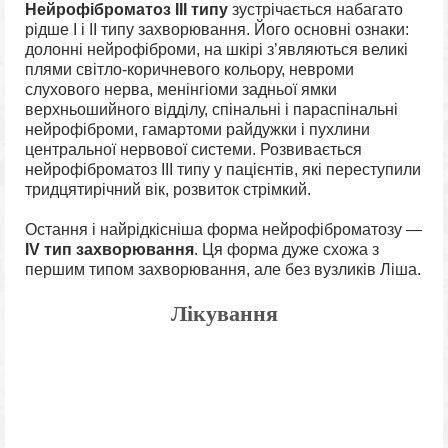
Нейрофіброматоз III типу
зустрічається набагато
рідше I і II типу захворювання. Його основні ознаки:
долонні нейрофіброми, на шкірі з’являються великі
плями світло-коричневого кольору, невроми
слухового нерва, менінгіоми задньої ямки
верхньошийного відділу, спінальні і параспінальні
нейрофіброми, гамартоми райдужки і пухлини
центральної нервової системи. Розвивається
нейрофіброматоз III типу у пацієнтів, які переступили
тридцятирічний вік, розвиток стрімкий.
Остання і найрідкісніша форма нейрофіброматозу —
IV тип захворювання
. Ця форма дуже схожа з
першим типом захворювання, але без вузликів Ліша.
Лікування