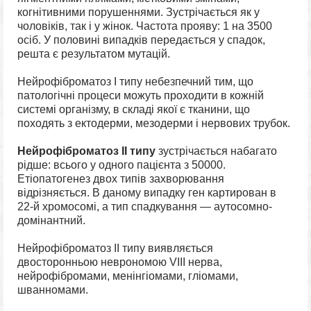
когнітивними порушеннями. Зустрічається як у
чоловіків, так і у жінок. Частота прояву: 1 на 3500
осіб. У половині випадків передається у спадок,
решта є результатом мутацій.
Нейрофіброматоз I типу небезпечний тим, що
патологічні процеси можуть проходити в кожній
системі організму, в складі якої є тканини, що
походять з ектодерми, мезодерми і нервових трубок.
Нейрофіброматоз II типу
зустрічається набагато
рідше: всього у одного пацієнта з 50000.
Етіопатогенез двох типів захворювання
відрізняється. В даному випадку ген картирован в
22-й хромосомі, а тип спадкування — аутосомно-
домінантний.
Нейрофіброматоз II типу виявляється
двосторонньою неврономою VIII нерва,
нейрофібромами, менінгіомами, гліомами,
шванномами.