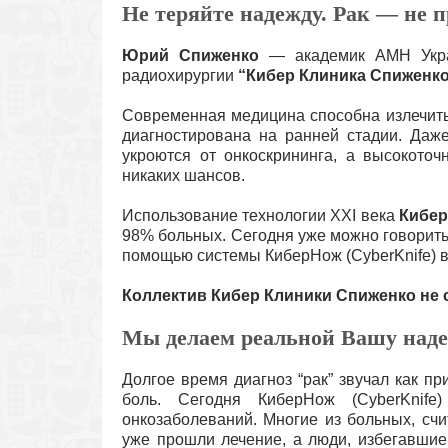
Не теряйте надежду. Рак — не п
Юрий Спиженко
— академик АМН Украи
радиохирургии
“Кибер Клиника Спиженко
Современная медицина способна излечить
диагностирована на ранней стадии. Даж
укроются от онкоскрининга, а высокото
никаких шансов.
Использование технологии ХХI века
Кибер
98% больных. Сегодня уже можно говорить 
помощью системы КиберНож (CyberKnife) в
Коллектив Кибер Клиники Спиженко не
Мы делаем реальной Вашу над
Долгое время диагноз “рак” звучал как пр
боль. Сегодня КиберНож (CyberKnif
онкозаболеваний. Многие из больных, сч
уже прошли лечение, а люди, избегавшие