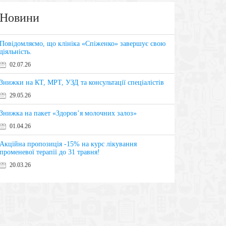
Новини
Повідомляємо, що клініка «Спіженко» завершує свою
діяльність.
02.07.26
Знижки на КТ, МРТ, УЗД та консультації спеціалістів
29.05.26
Знижка на пакет «Здоров’я молочних залоз»
01.04.26
Акційна пропозиція -15% на курс лікування
променевої терапії до 31 травня!
20.03.26