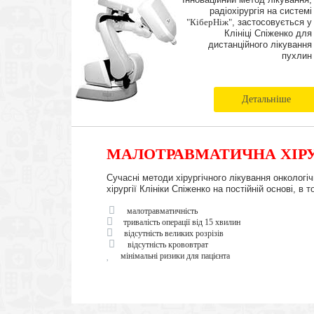
радіохірургія на системі
"КіберНіж"
, застосовується у
Клініці Спіженко для
дистанційного лікування
пухлин
Детальніше
МАЛОТРАВМАТИЧНА ХІРУ
Сучасні методи хірургічного лікування онкологі
хірургії Клініки Спіженко на постійній основі, 
малотравматичність
тривалість операції від 15 хвилин
відсутність великих розрізів
відсутність крововтрат
мінімальні ризики для пацієнта