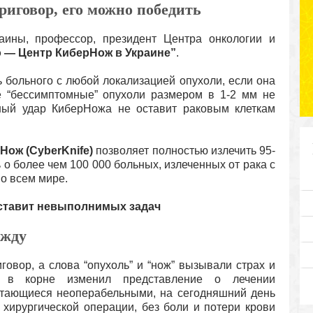
риговор, его можно победить
ны, профессор, президент Центра онкологии и
 — Центр КиберНож в Украине”
.
 больного с любой локализацией опухоли, если она
е “бессимптомные” опухоли размером в 1-2 мм не
чный удар КиберНожа не оставит раковым клеткам
Нож (CyberKnife)
позволяет полностью излечить 95-
о более чем 100 000 больных, излеченных от рака с
о всем мире.
 ставит невыполнимых задач
ежду
иговор, а слова “опухоль” и “нож” вызывали страх и
e) в корне изменил представление о лечении
итающиеся неоперабельными, на сегодняшний день
 хирургической операции, без боли и потери крови