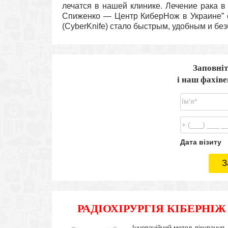
лечатся в нашей клинике. Лечение рака в
Спиженко — Центр КиберНож в Украине” 
(CyberKnife) стало быстрым, удобным и бе
Заповніт
і наш фахів
Дата візиту
З
РАДІОХІРУРГІЯ КІБЕРНІЖ
Інноваційний метод лікування,