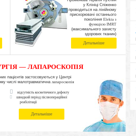
у Клініці Спіженко
проводиться на лінійному
прискорювачі останнього
покоління
Elekta з
функцією IMRT
(максимального захисту
здорових тканин)
Детальніше
РГІЯ — ЛАПАРОСКОПІЯ
чних пацієнтів застосовуються у Центрі
в тому числі малотравматична
лапароскопія
відсутність косметичного дефекту
швидкий період післяопераційної
реабілітації
Детальніше