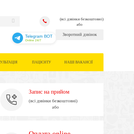
(всі дзвінки безкоштовні)
або
Зворотний дзвінок
Telegram BOT
Online 24/7
УЛЬТАЦІЯ
ПАЦІЄНТУ
НАШІ ВАКАНСІЇ
Запис на прийом
(всі дзвінки безкоштовні)
або
Оплата online