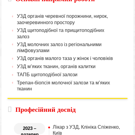
УЗД органів черевної порожнини, нирок,
заочеревинного простору
УЗД щитоподібної та прищитоподібних
залоз
УЗД молочних залоз із регіональними
лімфовузлами
УЗД органів малого таза у жінок і чоловіків
УЗД м’яких тканин, органів калитки
ТАПБ щитоподібної залози
Трепан-біопсія молочної залози та м’яких
тканин
Професійний досвід
Лікар з УЗД, Клініка Спіженко,
2023 –
Київ
дотепер