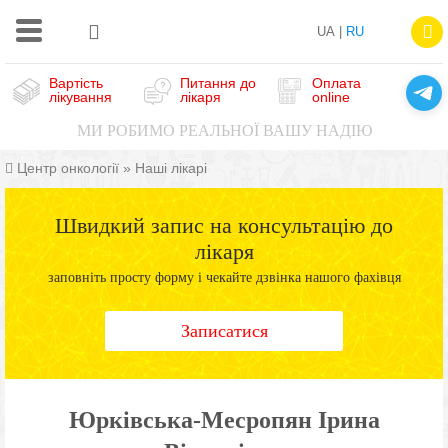
UA |
RU
Вартість
Питання до
Оплата
лікування
лікаря
online
МИ РОБИМО РЕАЛЬНОЇ ВАШУ НАДІЮ
Центр онкології
»
Наші лікарі
Швидкий запис на консультацію до
лікаря
заповніть просту форму і чекайте дзвінка нашого фахівця
Записатися
Юрківська-Месропян Ірина