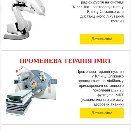
радіохірургія на системі
"КіберНіж"
, застосовується у
Клініці Спіженко для
дистанційного лікування
пухлин
Детальніше
ПРОМЕНЕВА ТЕРАПІЯ IMRT
Променева терапія пухлин
у Клініці Спіженко
проводиться на лінійному
прискорювачі останнього
покоління
Elekta з
функцією IMRT
(максимального захисту
здорових тканин)
Детальніше