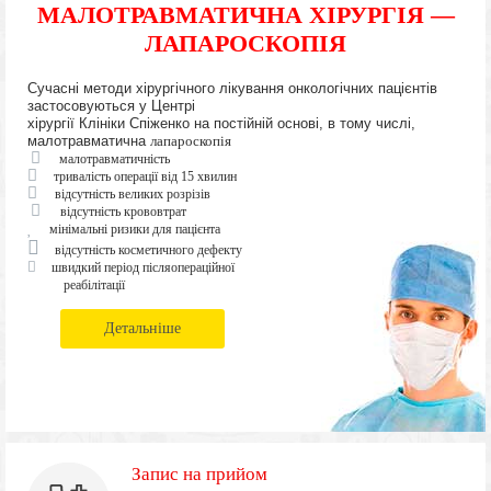
МАЛОТРАВМАТИЧНА ХІРУРГІЯ —
ЛАПАРОСКОПІЯ
Сучасні методи хірургічного лікування онкологічних пацієнтів
застосовуються у Центрі
хірургії Клініки Спіженко на постійній основі, в тому числі,
малотравматична
лапароскопія
малотравматичність
тривалість операції від 15 хвилин
відсутність великих розрізів
відсутність крововтрат
мінімальні ризики для пацієнта
відсутність косметичного дефекту
швидкий період післяопераційної
реабілітації
Детальніше
Запис на прийом