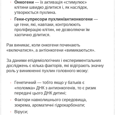
Онкогени
— їх активація «стимулює»
клітини швидко ділитися і, як наслідок,
утворюється пухлина.
Гени-супресори пухлин/антионкогени
—
це гени, які, навпаки, контролюють
проліферацію клітин, не дозволяючи їм
хаотично ділитися.
Рак виникає, коли онкогени починають
«включатися», а антіонкогени «вимикаються».
За даними епідеміологічних і експериментальних
досліджень є кілька факторів, які відіграють значну
роль у виникненні пухлин головного мозку:
Генетичний — тобто якщо у батьків є
«поломка» ДНК з антионкогенів, то є ризик
передачі цього ДНК дитині;
Фактори навколишнього середовища,
зокрема, ароматичні гідрокарбонати;
Віруси;