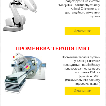
радіохірургія на системі
"КіберНіж"
, застосовується у
Клініці Спіженко для
дистанційного лікування
пухлин
Детальніше
ПРОМЕНЕВА ТЕРАПІЯ IMRT
Променева терапія пухлин
у Клініці Спіженко
проводиться на лінійному
прискорювачі останнього
покоління
Elekta з
функцією IMRT
(максимального захисту
здорових тканин)
Детальніше