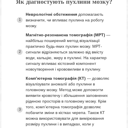
Як діагностують пухлини мозку?
Неврологічні обстеження
допомагають
визначити, чи впливає пухлина на роботу
мозку.
Магнітно-резонансна томографія (МРТ)
—
найбільш поширений метод візуалізації
практично будь-яких пухлин мозку. МРТ-
сигнали відрізняються залежно від вмісту
води, кальцію, жиру в пухлині. На характер
сигналу впливає кістозний компонент
новоутворення і крововиливи в пухлину.
Комп’ютерна томографія (КТ)
— дозволяє
візуалізувати аномалії або пухлини в
головному мозку. Метод може допомогти
виявити кровотечу і збільшення заповнених
рідиною просторів в головному мозку. Крім
того, комп’ютерна томографія дозволяє
побачити зміни в кістках черепа. Також КТ
можна використовувати для вимірювання
розміру пухлини і в випадках, коли у