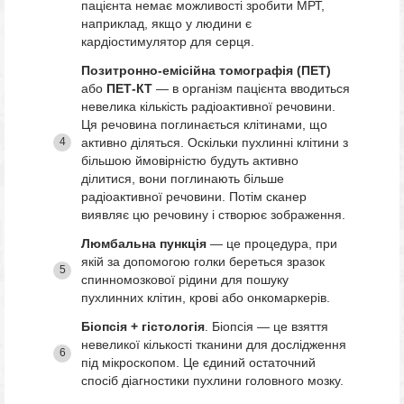
пацієнта немає можливості зробити МРТ,
наприклад, якщо у людини є
кардіостимулятор для серця.
Позитронно-емісійна томографія (ПЕТ)
або
ПЕТ-КТ
— в організм пацієнта вводиться
невелика кількість радіоактивної речовини.
Ця речовина поглинається клітинами, що
активно діляться. Оскільки пухлинні клітини з
більшою ймовірністю будуть активно
ділитися, вони поглинають більше
радіоактивної речовини. Потім сканер
виявляє цю речовину і створює зображення.
Люмбальна пункція
— це процедура, при
якій за допомогою голки береться зразок
спинномозкової рідини для пошуку
пухлинних клітин, крові або онкомаркерів.
Біопсія + гістологія
. Біопсія — це взяття
невеликої кількості тканини для дослідження
під мікроскопом. Це єдиний остаточний
спосіб діагностики пухлини головного мозку.