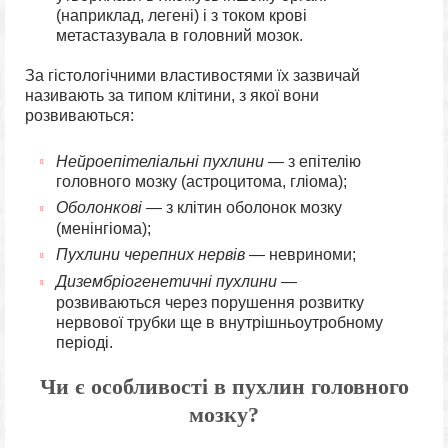
(наприклад, легені) і з током крові
метастазувала в головний мозок.
За гістологічними властивостями їх зазвичай
називають за типом клітини, з якої вони
розвиваються:
Нейроепітеліальні пухлини
— з епітелію
головного мозку (астроцитома, гліома);
Оболонкові
— з клітин оболонок мозку
(менінгіома);
Пухлини черепних нервів
— невриноми;
Дизембріогенетичні пухлини
—
розвиваються через порушення розвитку
нервової трубки ще в внутрішньоутробному
періоді.
Чи є особливості в пухлин головного
мозку?