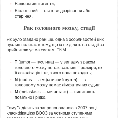
Радіоактивні агенти;
Біологічний — статеве дозрівання або
старіння.
Рак головного мозку, стадії
Як було згадано раніше, одна з особливостей цих
пухлин полягає в тому, що їх не ділять на стадії за
прийнятою усіма системі TNM.
T
(tumor — пухлина) — у випадку з раком
головного мозку не так важливі її розміри, як
її локалізація і те, з чого вона походить;
N
(nodus — лімфатичний вузол) — в
головному мозку немає лімфатичних судин;
M
(metastasis — метастази) — виникають
повільно і рідко.
Тому їх ділять за запропонованою в 2007 році
класифікацією ВООЗ за чотирма ступенями