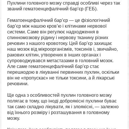
Пухлини головного мозку справді особливі через так
званий гематоенцефалічний бар’єр (ГЕБ).
Гематоенцефалічний бар’єр — це фізіологічний
бар’єр між нашою кров’ю і клітинами нервової
системи. Саме він регулює надходження в
спинномозкову рідину і нервову тканину різних
речовин з нашого кровотоку. Цей бар’єр захищає
наш мозок від мікроорганізмів, токсинів і, звичайно,
ракових клітин, утворених в інших органах і
супроводжувався метастазами в головний мозок.
Але саме гематоенцефалічний бар’єр стає
перешкодою в лікуванні первинних пухлин, оскільки
він не «пропускає» не тільки токсини, а й лікарські
речовини.
Ще одна з особливостей пухлин головного мозку
полягає в тому, що іноді доброякісні пухлини буває
так само складно лікувати, як і злоякісні, — залежно
від їхнього розміру і розташування в головному
мозку.