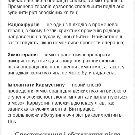
найчастіше після операції і спільно з хіміотерапією.
Променева терапія дозволяє сповільнити поділ або
зупинити ріст злоякісних клітин;
Радіохірургія
— це один з підходів в променевої
терапії, в якому безліч крихітних променів радіації
направлено на пухлину, щоб вбити її. Найчастіше її
застосовують, якщо неможливо провести операцію;
Хіміотерапія
— хіміотерапевтичні препарати
використовуються для знищення ракових клітин
після операції або полегшення симптомів, а також у
випадках, коли пухлина не може бути видалена;
Імплантати Кармустину
— новий спосіб
проведення хіміотерапії для деяких пухлин високого
ступеня злоякісності, коли імплантати імплантуються
в мозок. Кармустин належить до класу ліків, так
званих алкілуючих агентів. Він працює,
сповільнюючи або зупиняючи ріст ракових клітин в
тілі.
Спостереження і обстеження після