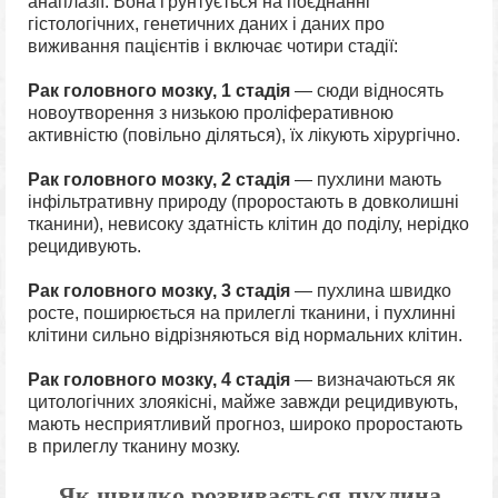
анаплазії. Вона ґрунтується на поєднанні
гістологічних, генетичних даних і даних про
виживання пацієнтів і включає чотири стадії:
Рак головного мозку, 1 стадія
— сюди відносять
новоутворення з низькою проліферативною
активністю (повільно діляться), їх лікують хірургічно.
Рак головного мозку, 2 стадія
— пухлини мають
інфільтративну природу (проростають в довколишні
тканини), невисоку здатність клітин до поділу, нерідко
рецидивують.
Рак головного мозку, 3 стадія
— пухлина швидко
росте, поширюється на прилеглі тканини, і пухлинні
клітини сильно відрізняються від нормальних клітин.
Рак головного мозку, 4 стадія
— визначаються як
цитологічних злоякісні, майже завжди рецидивують,
мають несприятливий прогноз, широко проростають
в прилеглу тканину мозку.
Як швидко розвивається пухлина