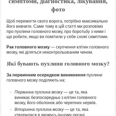
симптоми, діагностика, лікування,
фото
Щоб перемогти свого ворога, потрібно максимально
його вивчити. Саме тому в цій статті ми розповімо
про пухлини головного мозку, про боротьбу з ними і
що робити, якщо ви помітили у себе схожі симптоми.
Рак головного мозку
— скупчення клітин головного
мозку, які діляться неконтрольованим чином.
Які бувають пухлини головного мозку?
За первинним осередком виникнення
пухлини
головного мозку поділяють на:
Первинна пухлина мозку
— це та, яка
виникає безпосередньо з клітин головного
мозку, його оболонок або черепних нервів.
Вторинна пухлина мозку
— це та, яка
утворилася в якомусь іншому органі