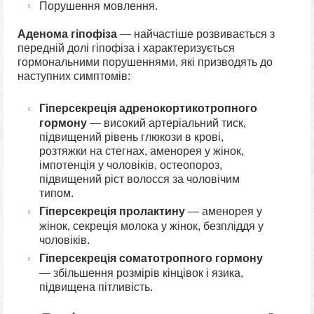
Порушення мовлення.
Аденома гіпофіза
— найчастіше розвивається з
передній долі гіпофіза і характеризується
гормональними порушеннями, які призводять до
наступних симптомів:
Гіперсекреція адренокортикотропного
гормону
— високий артеріальний тиск,
підвищений рівень глюкози в крові,
розтяжки на стегнах, аменорея у жінок,
імпотенція у чоловіків, остеопороз,
підвищений ріст волосся за чоловічим
типом.
Гіперсекреція пролактину
— аменорея у
жінок, секреція молока у жінок, безпліддя у
чоловіків.
Гіперсекреція соматотропного гормону
— збільшення розмірів кінцівок і язика,
підвищена пітливість.