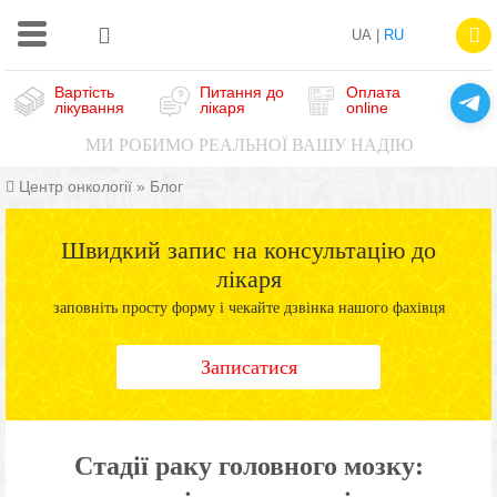
UA |
RU
Вартість
Питання до
Оплата
лікування
лікаря
online
МИ РОБИМО РЕАЛЬНОЇ ВАШУ НАДІЮ
Центр онкології
»
Блог
Швидкий запис на консультацію до
лікаря
заповніть просту форму і чекайте дзвінка нашого фахівця
Записатися
Стадії раку головного мозку: