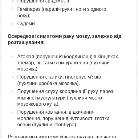
Порушення свідомості;
Геміпарез (параліч руки і ноги з одного
боку);
Судоми.
Осередкові симптоми раку мозку, залежно від
розташування:
Атаксія (порушення координації) в кінцівках,
тремор, ністагм в бік ураження (пухлини
мозочка).
Порушення статики, гіпотонус м’язів
(пухлини хробака мозочка).
Порушення слуху, координації руху, парез
мімічної мускулатури (пухлини мосто-
мозочкового кута).
Порушення ковтання, відхилення
мовлення, порушення чутливості глотки,
особи (пухлини стовбура).
Розглянемо симптоми кількох пухлин, що часто