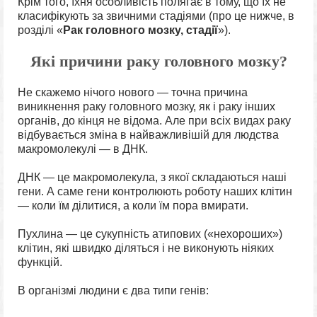
Крім того, їхня особливість полягає в тому, що їх не
класифікують за звичними стадіями (про це нижче, в
розділі «
Рак головного мозку, стадії
»).
Які причини раку головного мозку?
Не скажемо нічого нового — точна причина
виникнення раку головного мозку, як і раку інших
органів, до кінця не відома. Але при всіх видах раку
відбувається зміна в найважливішій для людства
макромолекулі — в ДНК.
ДНК — це макромолекула, з якої складаються наші
гени. А саме гени контролюють роботу наших клітин
— коли їм ділитися, а коли їм пора вмирати.
Пухлина — це сукупність атипових («нехороших»)
клітин, які швидко діляться і не виконують ніяких
функцій.
В організмі людини є два типи генів: