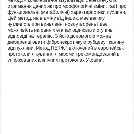
методом комбінованої візуалізації. Забезпечують
отримання даних як про морфологічні зміни, так і про
функціональні (метаболічні) характеристики пухлини.
Цей метод, на відміну від інших, має велику
чутливість при виявленні новоутворень і дає
можливість на ранніх етапах оцінювати ступінь
відповіді на терапію. З його допомогою можна
диференціювати фібронекротічкую рубцеву тканину
від пухлини. Метод ПЕТ/КТ включений в європейські
протоколи лікування лімфоми і рекомендований в
уніфікованих клінічних протоколах України.