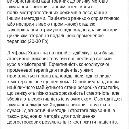
використанням адаптованих до ризику методів
лікування з використанням інтенсивних
поліхіміотерапевтичних режимів в поєднанні з
іншими методами. Пацієнти з ранньою сприятливою
або несприятливою (проміжною) стадією
захворювання отримують відповідно два чи чотири
цикли хіміотерапії з подальшою променевою
терапією (20-30 Гр).
Лімфома Ходжкіна на пізній стадії лікується більш
агресивно, використовуючи від шести до восьми
курсів хіміотерапії. Ефективність консолідуючої
променевої терапії для пацієнтів, у яких
проявляється повна відповідь після однієї лише
хіміотерапії, все ще невідома. Основним завданням
найближчого майбутнього стане розробка стратегій,
що знижують пізню захворюваність і смертність, але
зберігають ефективність існуючих схем. Сьогодні для
лікування лімфоми Ходжкіна використовуються
сучасні діагностичні методи і стратегії лікування, а
також ряд нових методів для поліпшення
довгострокових результатів і якості життя пацієнтів.