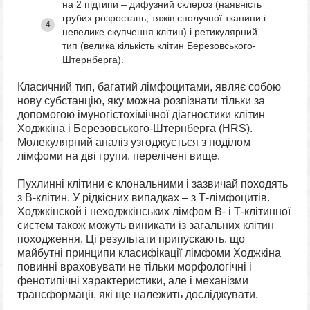
на 2 підтипи – дифузний склероз (наявність
грубих розростань, тяжів сполучної тканини і
невелике скупчення клітин) і ретикулярний
тип (велика кількість клітин Березовського-
Штернберга).
Класичний тип, багатий лімфоцитами, являє собою
нову субстанцію, яку можна розпізнати тільки за
допомогою імуногістохімічної діагностики клітин
Ходжкіна і Березовського-Штернберга (HRS).
Молекулярний аналіз узгоджується з поділом
лімфоми на дві групи, перелічені вище.
Пухлинні клітини є клональними і зазвичай походять
з В-клітин. У рідкісних випадках – з Т-лімфоцитів.
Ходжкінской і неходжкінських лімфом В- і Т-клітинної
систем також можуть виникати із загальних клітин
походження. Ці результати припускають, що
майбутні принципи класифікації лімфоми Ходжкіна
повинні враховувати не тільки морфологічні і
фенотипічні характеристики, але і механізми
трансформації, які ще належить досліджувати.