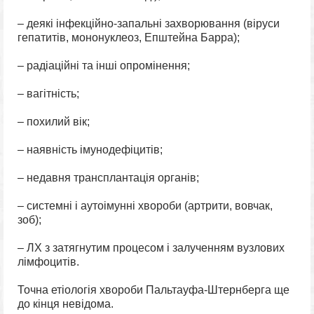
– деякі інфекційно-запальні захворювання (віруси
гепатитів, мононуклеоз, Епштейна Барра);
– радіаційні та інші опромінення;
– вагітність;
– похилий вік;
– наявність імунодефіцитів;
– недавня трансплантація органів;
– системні і аутоімунні хвороби (артрити, вовчак,
зоб);
– ЛХ з затягнутим процесом і залученням вузлових
лімфоцитів.
Точна етіологія хвороби Пальтауфа-Штернберга ще
до кінця невідома.