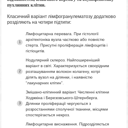
пухлинних клітин.
Класичний варіант лімфогранулематозу додатково
розділяють на чотири підтипи:
Лімфоцитарна перевага. При гістології
архітектоніка вузла частково або повністю
стерта. Присутні проліферація лімфоцитів і
гістіоцитів.
Нодулярний склероз. Найпоширеніший
варіант в світі. Характеризується своєрідним
розташуванням волокон колагену, котрі
ділять вузол на ділянки, і наявністю
“лакунарних клітин”.
Змішано-клітинний варіант. Численні клітини
Ходжкіна і Березовського-Штернберга.
Ділянки проліферації чергуються з
розростаннями сполучної тканини, місцями
спостерігається некроз.
Лімфоцитарне виснаження. Підрозділяється