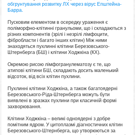
обгрунтування розвитку ЛХ через вірус Епштейна-
Барра.
Пусковим елементом в осередку ураження є
поліморфно-клітинні гранульоми, що і складаються з
різних компонентів (зрілі і незрілі лімфоцити,
фібробласти і багато інших клітин) Між ними
знаходяться пухлинні клітини Березовського-
Штернберга (БШ) і клітини Ходжкіна (КХ).
Окремою рисою лімфогранулематозу є те, що
атипові клітини БШ, складають досить маленький
відсоток, від всіх клітин пухлини.
Пухлинні клітини Ходжкіна, а також багатоядерні
Березовського-Ріда-Штернберга можуть бути
виявлені в зразках пухлини при класичній формі
захворювання.
Клітини Ходжкіна – великі одноядерні з добре
помітним ядром. У цитоплазмі діагностичних клітин
Березовського-Штернберга, що утворюються за