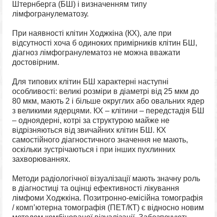
Штернберга (БШ) і визначенням типу
лімфогранулематозу.
При наявності клітин Ходжкіна (КХ), але при
відсутності хоча б одиноких примірників клітин БШ,
діагноз лімфогранулематоз не можна вважати
достовірним.
Для типових клітин БШ характерні наступні
особливості: великі розміри в діаметрі від 25 мкм до
80 мкм, мають 2 і більше округлих або овальних ядер
з великими ядерцями. КХ – клітини – передстадія БШ
– одноядерні, котрі за структурою майже не
відрізняються від звичайних клітин БШ. КХ
самостійного діагностичного значення не мають,
оскільки зустрічаються і при інших пухлинних
захворюваннях.
Методи радіологічної візуалізації мають значну роль
в діагностиці та оцінці ефективності лікування
лімфоми Ходжкіна. Позитронно-емісійна томографія
/ комп’ютерна томографія (ПЕТ/КТ) є відносно новим