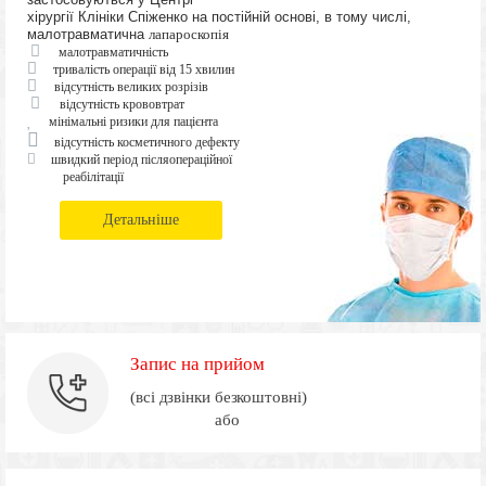
хірургії Клініки Спіженко на постійній основі, в тому числі,
малотравматична
лапароскопія
малотравматичність
тривалість операції від 15 хвилин
відсутність великих розрізів
відсутність крововтрат
мінімальні ризики для пацієнта
відсутність косметичного дефекту
швидкий період післяопераційної
реабілітації
Детальніше
Запис на прийом
(всі дзвінки безкоштовні)
або