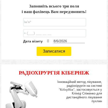
Заповніть всього три поля
і наш фахівець Вам передзвонить!
Дата візиту
Записатися
РАДІОХІРУРГІЯ КІБЕРНІЖ
Інноваційний метод лікування,
радіохірургія на системі
"КіберНіж"
, застосовується у
Клініці Спіженко для
дистанційного лікування
пухлин