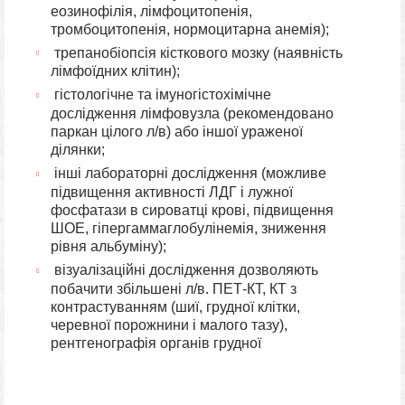
еозинофілія, лімфоцитопенія,
тромбоцитопенія, нормоцитарна анемія);
трепанобіопсія кісткового мозку (наявність
лімфоїдних клітин);
гістологічне та імуногістохімічне
дослідження лімфовузла (рекомендовано
паркан цілого л/в) або іншої ураженої
ділянки;
інші лабораторні дослідження (можливе
підвищення активності ЛДГ і лужної
фосфатази в сироватці крові, підвищення
ШОЕ, гіпергаммаглобулінемія, зниження
рівня альбуміну);
візуалізаційні дослідження дозволяють
побачити збільшені л/в. ПЕТ-КТ, КТ з
контрастуванням (шиї, грудної клітки,
черевної порожнини і малого тазу),
рентгенографія органів грудної