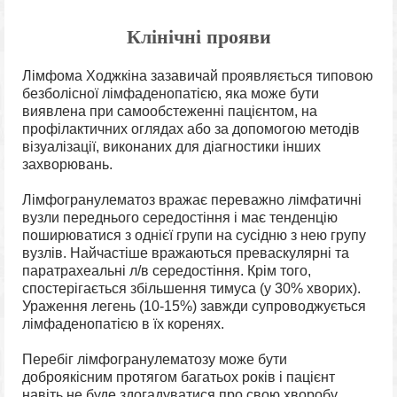
Клінічні прояви
Лімфома Ходжкіна зазавичай проявляється типовою
безболісної лімфаденопатією, яка може бути
виявлена ​​при самообстеженні пацієнтом, на
профілактичних оглядах або за допомогою методів
візуалізації, виконаних для діагностики інших
захворювань.
Лімфогранулематоз вражає переважно лімфатичні
вузли переднього середостіння і має тенденцію
поширюватися з однієї групи на сусідню з нею групу
вузлів. Найчастіше вражаються преваскулярні та
паратрахеальні л/в середостіння. Крім того,
спостерігається збільшення тимуса (у 30% хворих).
Ураження легень (10-15%) завжди супроводжується
лімфаденопатією в їх коренях.
Перебіг лімфогранулематозу може бути
доброякісним протягом багатьох років і пацієнт
навіть не буде здогадуватися про свою хворобу