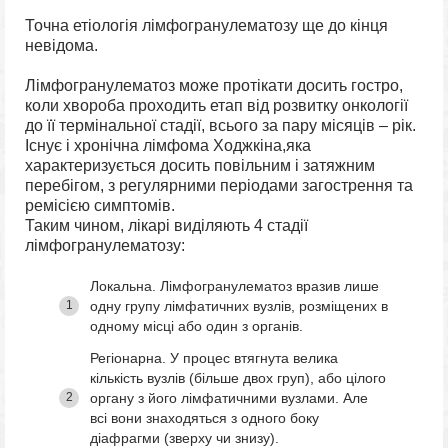
Точна етіологія лімфогранулематозу ще до кінця
невідома.
Лімфогранулематоз може протікати досить гостро,
коли хвороба проходить етап від розвитку онкології
до її термінальної стадії, всього за пару місяців – рік.
Існує і хронічна лімфома Ходжкіна,яка
характеризується досить повільним і затяжним
перебігом, з регулярними періодами загострення та
ремісією симптомів.
Таким чином, лікарі виділяють 4 стадії
лімфогранулематозу:
Локальна. Лімфогранулематоз вразив лише
одну групу лімфатичних вузлів, розміщених в
одному місці або один з органів.
Регіонарна. У процес втягнута велика
кількість вузлів (більше двох груп), або цілого
органу з його лімфатичними вузлами. Але
всі вони знаходяться з одного боку
діафрагми (зверху чи знизу).