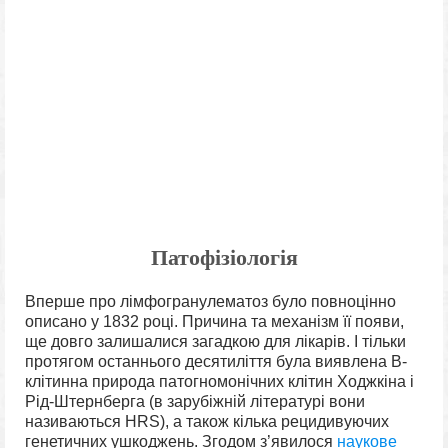
Патофізіологія
Вперше про лімфогранулематоз було повноцінно
описано у 1832 році. Причина та механізм її появи,
ще довго залишалися загадкою для лікарів. І тільки
протягом останнього десятиліття була виявлена B-
клітинна природа патогномонічних клітин Ходжкіна і
Рід-Штернберга (в зарубіжній літературі вони
називаються HRS), а також кілька рецидивуючих
генетичних ушкоджень. Згодом з’явилося
наукове