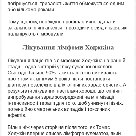
погіршується, тривалість життя обмежується одним
або кількома роками.
Тому, щороку, необхідно профілактично здавати
загальноклінічні аналізи і проходити огляд лікаря, які
пальпірують лімфовузли.
Лікування лімфоми Ходжкіна
Лікування пацієнтів з лімфомою Ходжкіна на ранній
стадії – одна з історій успіху сучасної онкології.
Сьогодні більше 90% таких пацієнтів виживають
протягом як мінімум 5 років після постановки
діагнозу, незалежно від їх клінічних характеристик. А
результати лікування настільки хороші, що клінічні
випробування зараз зосереджені на мінімізації
інтенсивності терапії для того, щоб уникнути пізніх,
потенційно смертельних випадків і токсичних
ефектів.
Більш ніж через сторіччя після того, як Томас
Ходжкін вперше описав лімфогранулематоз, який