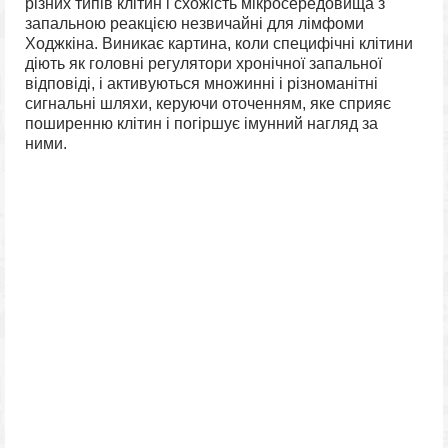
різних типів клітин і схожість мікросередовища з
запальною реакцією незвичайні для лімфоми
Ходжкіна. Виникає картина, коли специфічні клітини
діють як головні регулятори хронічної запальної
відповіді, і активуються множинні і різноманітні
сигнальні шляхи, керуючи оточенням, яке сприяє
поширенню клітин і погіршує імунний нагляд за
ними.