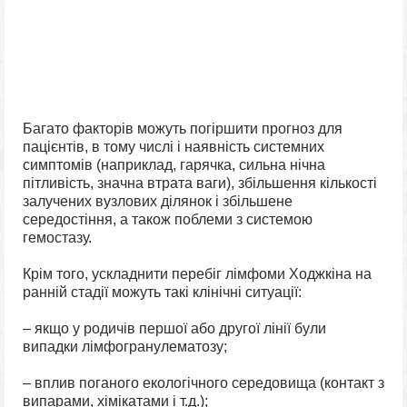
Багато факторів можуть погіршити прогноз для
пацієнтів, в тому числі і наявність системних
симптомів (наприклад, гарячка, сильна нічна
пітливість, значна втрата ваги), збільшення кількості
залучених вузлових ділянок і збільшене
середостіння, а також поблеми з системою
гемостазу.
Крім того, ускладнити перебіг лімфоми Ходжкіна на
ранній стадії можуть такі клінічні ситуації:
– якщо у родичів першої або другої лінії були
випадки лімфогранулематозу;
– вплив поганого екологічного середовища (контакт з
випарами, хімікатами і т.д.);