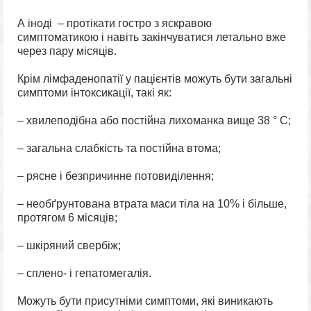
А іноді – протікати гостро з яскравою
симптоматикою і навіть закінчуватися летально вже
через пару місяців.
Крім лімфаденопатії у пацієнтів можуть бути загальні
симптоми інтоксикації, такі як:
– хвилеподібна або постійна лихоманка вище 38 ° С;
– загальна слабкість та постійна втома;
– рясне і безпричинне потовиділення;
– необґрунтована втрата маси тіла на 10% і більше,
протягом 6 місяців;
– шкіряний свербіж;
– сплено- і гепатомегалія.
Можуть бути присутніми симптоми, які виникають