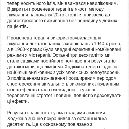
тепер носить його ім’я, він вважався невиліковним.
Відкриття променевої терапії в якості методу
лікування на початку 20-го століття призвело до
довгострокового виживання без рецидиву у деяких
пацієнтів.
Променева терапія використовувалася для
лікування локалізованих захворювань з 1940-х років,
а в 1960-х роках були введені ефективні комбіновані
режими хіміотерапії. Останні три десятиліття ми
стали свідками постійного поліпшення результатів
до такої міри, що лімфома Ходжкіна тепер є однією з
найбільш виліковних з усіх злоякісних новоутворень.
З поліпшенням виживання і розширеним періодом
спостереження актуальність викликаних лікуванням
пізніх ефектів стала очевидною, і сучасні
терапевтичні стратегії повинні повністю враховувати
ці ефекти.
Результат пацієнтів з усіма стадіями лімфоми
Ходжкіна значно покращився за останні кілька
десятиліть. Це в основному пов’язано з