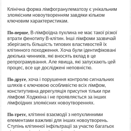
Клінічна форма лімфогранулематозу є унікальним
злоякісним новоутворенням завдяки кільком
ключовим характеристикам.
По-перше
, В-лімфоїдна пухлина не має такої різкої
втрати фенотипу В-клітин. Інші лімфоми зазвичай
зберігають більшість типових властивостей їх
клітинного походження. Хоча були ідентифіковані
декілька чинників, які вносять вклад в це
репрограмування. Але явища, які запускають цей
процес, все ще досліджені неповністю.
По-друге
, хоча і порушення контролю сигнальних
шляхів є ключовою особливістю всіх лімфом,
конститутивна дерегуляція присутня тільки при
лімфомі Ходжкіна і не проявляється за інших
лімфоїдних злоякісних новоутвореннях.
По-третє
, клітинні взаємодії з непухлинними
елементами важливі для інших новоутворень.
Ступінь клітинної інфільтрації за участю багатьох