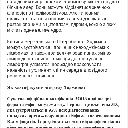
наведеним вище шляхом ендомітозу, міститься два і
більше ядер. Вони можуть відрізнятися значною
атиповістю і поліморфізмом. Але типовими
вважають гігантські форми з двома дзеркально
розташованими в цитоплазмі ядрами, кожне з яких
містить одне велике ядро.
Клітини Березовського-Штернберга і Ходжкіна
можуть зустрічатися і при інших неходжкінських
лімфомах, а також при деяких реактивних змінах
лімфоїдної тканини. Тому
при діагностуванні
лімфогранулематоз
, необхідно враховувати
наявність пухлинних клітин серед відповідного
реактивного оточення.
Як класифікують лімфому Ходжкіна?
Сучасна, офіційна класифікація ВООЗ виділяє дві
форми лімфогранулематозу. Перша – це класична ЛХ,
яка зустрічається в 95% всіх діагностованих
випадках, друга – нодулярна лімфома з переважанням
В-лімфоцитів
. Їх розділили залежно від морфологічних
відмінностей, клінічного перебігу та імунофенотипу