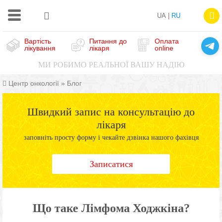
UA |
RU
Вартість
Питання до
Оплата
лікування
лікаря
online
МИ РОБИМО РЕАЛЬНОЇ ВАШУ НАДІЮ
Центр онкології
»
Блог
Швидкий запис на консультацію до
лікаря
заповніть просту форму і чекайте дзвінка нашого фахівця
Записатися
Що таке Лімфома Ходжкіна?