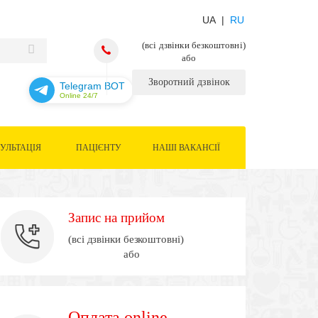
UA |
RU
(всі дзвінки безкоштовні)
або
Зворотний дзвінок
Telegram BOT
Online 24/7
УЛЬТАЦІЯ
ПАЦІЄНТУ
НАШІ ВАКАНСІЇ
Запис на прийом
(всі дзвінки безкоштовні)
або
Оплата online