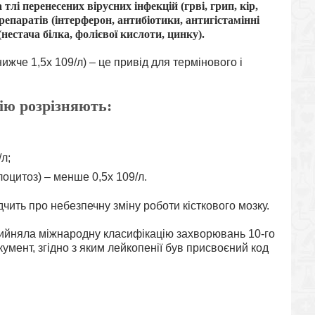
тлі перенесених вірусних інфекцій (грві, грип, кір,
репаратів (інтерферон, антибіотики, антигістамінні
нестача білка, фолієвої кислоти, цинку).
жче 1,5х 109/л) – це привід для термінового і
ію розрізняють:
л;
лоцитоз) – менше 0,5х 109/л.
дчить про небезпечну зміну роботи кісткового мозку.
прийняла міжнародну класифікацію захворювань 10-го
умент, згідно з яким лейкопенії був
присвоєний код