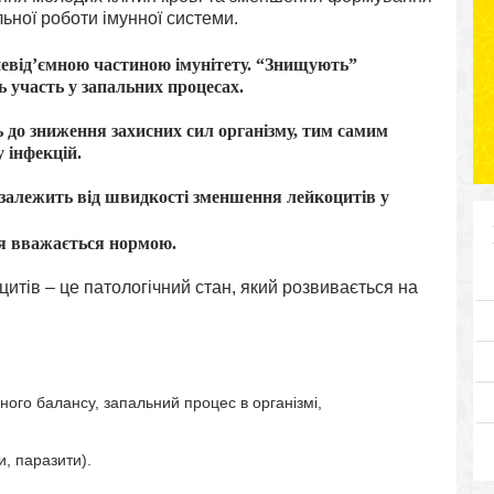
льної роботи імунної системи.
 невід’ємною частиною імунітету. “Знищують”
 участь у запальних процесах.
 до зниження захисних сил організму, тим самим
 інфекцій.
 залежить від швидкості зменшення лейкоцитів у
ія вважається нормою.
итів – це патологічний стан, який розвивається на
го балансу, запальний процес в організмі,
и, паразити).