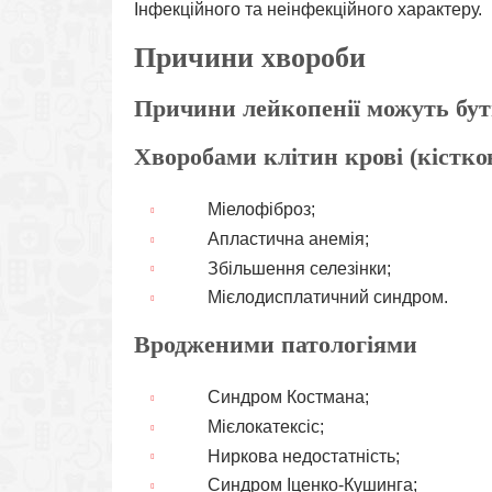
Інфекційного та неінфекційного характеру.
Причини хвороби
Причини лейкопенії можуть бут
Хворобами клітин крові (кістко
Міелофіброз;
Апластична анемія;
Збільшення селезінки;
Мієлодисплатичний синдром.
Вродженими патологіями
Синдром Костмана;
Мієлокатексіс;
Ниркова недостатність;
Синдром Іценко-Кушинга;