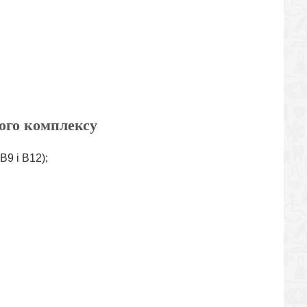
ого комплексу
В9 і В12);