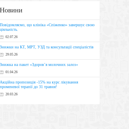
Новини
Повідомляємо, що клініка «Спіженко» завершує свою
діяльність.
02.07.26
Знижки на КТ, МРТ, УЗД та консультації спеціалістів
29.05.26
Знижка на пакет «Здоров’я молочних залоз»
01.04.26
Акційна пропозиція -15% на курс лікування
променевої терапії до 31 травня!
20.03.26