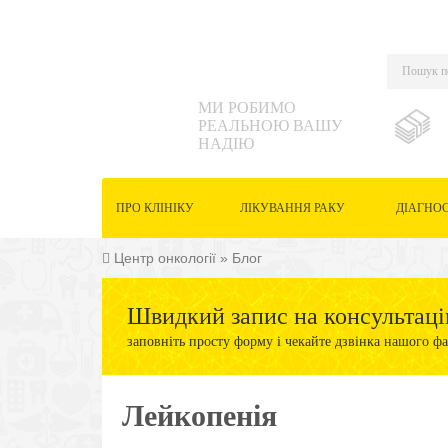
МИ РОБИМО
РЕАЛЬНОЮ ВАШУ
НАДІЮ
ПРО КЛІНІКУ
ЛІКУВАННЯ РАКУ
ДІАГНО
Центр онкології
»
Блог
Швидкий запис на консультаці
заповніть просту форму і чекайте дзвінка нашого фа
Лейкопенія