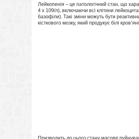
Лейкопенія – це патологічний стан, що хар
4 х 109/л), включаючи всі клітини лейкоци
базофіли). Такі зміни можуть бути реактив
кісткового мозку, який продукує білі кров’яні
Призводить до цього стану масове руйнув