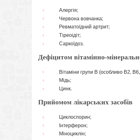
Алергія;
Червона вовчанка;
Ревматоїдний артрит;
Тіреоідіт;
Саркоїдоз.
Дефіцитом вітамінно-мінеральн
Вітаміни групи В (особливо В2, В6,
Мідь;
Цинк.
Прийомом лікарських засобів
Циклоспорин;
Інтерферон;
Міноциклін;