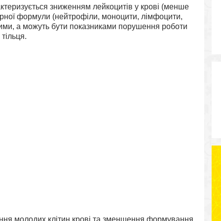
актеризується зниженням лейкоцитів у крові (менше
тарної формули (нейтрофіли, моноцити, лімфоцити,
ними, а можуть бути показниками порушення роботи
 тільця.
ання молодих клітин крові та зменшення формування