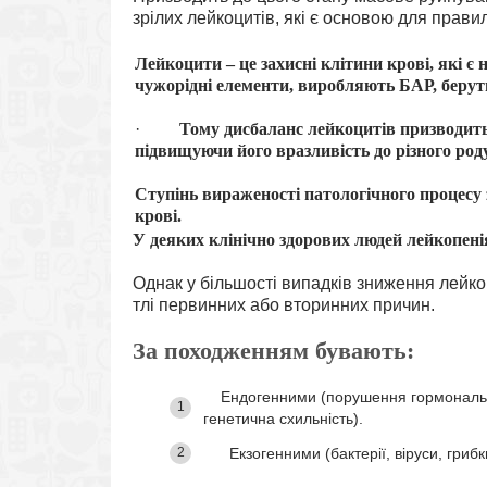
зрілих лейкоцитів, які є основою для прави
Лейкоцити – це захисні клітини крові, які є
чужорідні елементи, виробляють БАР, беруть
·
Тому дисбаланс лейкоцитів призводить
підвищуючи його вразливість до різного роду
Ступінь вираженості патологічного процесу
крові.
У деяких клінічно здорових людей лейкопен
Однак у більшості випадків зниження лейкоц
тлі первинних або вторинних причин.
За походженням бувають:
Ендогенними (порушення гормонально
генетична схильність).
Екзогенними (бактерії, віруси, грибк