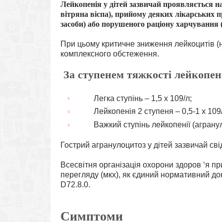
Лейкопенія у дітей зазвичай проявляється на 
вітряна віспа), прийому деяких лікарських п
засоби) або порушеного раціону харчування (
При цьому критичне зниження лейкоцитів (ни
комплексного обстеження.
За ступенем тяжкості лейкопен
Легка ступінь – 1,5 х 109/л;
Лейкопенія 2 ступеня – 0,5-1 х 109/
Важкий ступінь лейкопенії (аграну
Гострий агранулоцитоз у дітей зазвичай сві
Всесвітня організація охорони здоров ‘я 
перегляду (мкх), як єдиний нормативний док
D72.8.0
.
Симптоми