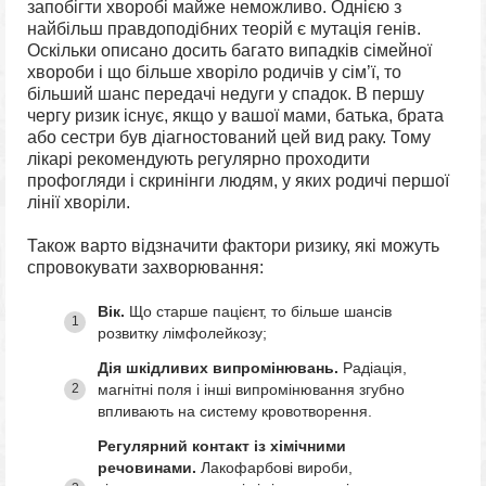
запобігти хворобі майже неможливо. Однією з
найбільш правдоподібних теорій є мутація генів.
Оскільки описано досить багато випадків сімейної
хвороби і що більше хворіло родичів у сім’ї, то
більший шанс передачі недуги у спадок. В першу
чергу ризик існує, якщо у вашої мами, батька, брата
або сестри був діагностований цей вид раку. Тому
лікарі рекомендують регулярно проходити
профогляди і скринінги людям, у яких родичі першої
лінії хворіли.
Також варто відзначити фактори ризику, які можуть
спровокувати захворювання:
Вік.
Що старше пацієнт, то більше шансів
розвитку лімфолейкозу;
Дія шкідливих випромінювань.
Радіація,
магнітні поля і інші випромінювання згубно
впливають на систему кровотворення.
Регулярний контакт із хімічними
речовинами.
Лакофарбові вироби,