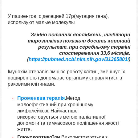
У пациентов, с делецией 17p(мутация гена),
используют малые молекулы
Згідно останніх досліджень, інгібітори
тирозинкіназ показали досить хороший
результат, при середньому терміні
спостереження 33,6 місяців.
(
https://pubmed.ncbi.nlm.nih.gov/31365801/
)
Імунохіміотерапія змінює роботу клітин, зменшує їх
поширеність і допомагає організму справлятися з
раковими клітинами.
Променева терапія
.
Метод
малоефективний при хронічному
лімфолейкозі. Найчастіше
використовується з метою паліативної
допомоги та тимчасового поліпшення якості
життя.
Глюкокортикоїди.
Використовуються з