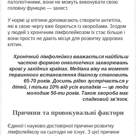
патологічними, вони не можуть виконувати свою
головну функцію — захист.
У нормі ці клітини допомагають створити антитіла,
які в свою чергу вже борються із хворобами. Згодом
у людей з хронічним лімфолейкозом їх стає більше і
вони просто не дають місця для розвитку здорових
клітин.
Хронічний лімфолейкоз вважається найбільш
частою формою онкологічних захворювань
крові у західних країнах. Медіана віку на момент
первинного встановлення діагнозу становить
65-70 років. Досить рідко зустрічається у
дітей, і тільки 10% від усіх випадків — це люди
молодше 50-ти років. Також хвороба має
спадковий зв’язок.
Причини та провокувальні фактори
Єдиної і науково-достовірної причини розвитку
лімфолейкозу на сьогодні не існує. З цієї причини