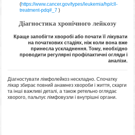
(
https://www.cancer.gov/types/leukemia/hp/cll-
treatment-pdq#_7
)
Діагностика хронічного лейкозу
Краще запобігти хворобі або почати її лікувати
на початкових стадіях, ніж коли вона вже
принесла ускладнення. Тому, необхідно
проводити регулярні профілактичні огляди і
аналізи.
Діагностувати лімфолейкоз нескладно. Спочатку
лікар збирає повний анамнез хвороби і життя, скарги
та інші важливі деталі, а також ретельно оглядає
хворого, пальпує лімфовузли і внутрішні органи.