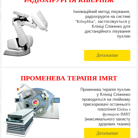
Інноваційний метод лікування,
радіохірургія на системі
"КіберНіж"
, застосовується у
Клініці Спіженко для
дистанційного лікування
пухлин
Детальніше
ПРОМЕНЕВА ТЕРАПІЯ IMRT
Променева терапія пухлин
у Клініці Спіженко
проводиться на лінійному
прискорювачі останнього
покоління
Elekta з
функцією IMRT
(максимального захисту
здорових тканин)
Детальніше