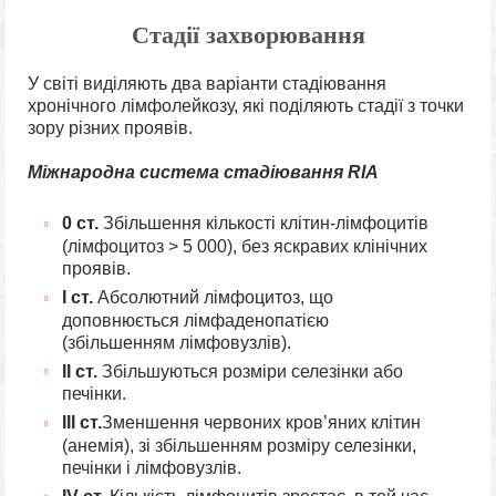
Стадії захворювання
У світі виділяють два варіанти стадіювання
хронічного лімфолейкозу, які поділяють стадії з точки
зору різних проявів.
Міжнародна система стадіювання RIA
0 ст.
Збільшення кількості клітин-лімфоцитів
(лімфоцитоз > 5 000), без яскравих клінічних
проявів.
I ст.
Абсолютний лімфоцитоз, що
доповнюється лімфаденопатією
(збільшенням лімфовузлів).
ІІ ст.
Збільшуються розміри селезінки або
печінки.
ІІІ ст.
Зменшення червоних кров’яних клітин
(анемія), зі збільшенням розміру селезінки,
печінки і лімфовузлів.