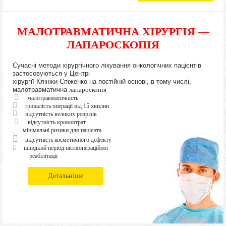
МАЛОТРАВМАТИЧНА ХІРУРГІЯ —
ЛАПАРОСКОПІЯ
Сучасні методи хірургічного лікування онкологічних пацієнтів
застосовуються у Центрі
хірургії Клініки Спіженко на постійній основі, в тому числі,
малотравматична
лапароскопія
малотравматичність
тривалість операції від 15 хвилин
відсутність великих розрізів
відсутність крововтрат
мінімальні ризики для пацієнта
відсутність косметичного дефекту
швидкий період післяопераційної
реабілітації
Детальніше