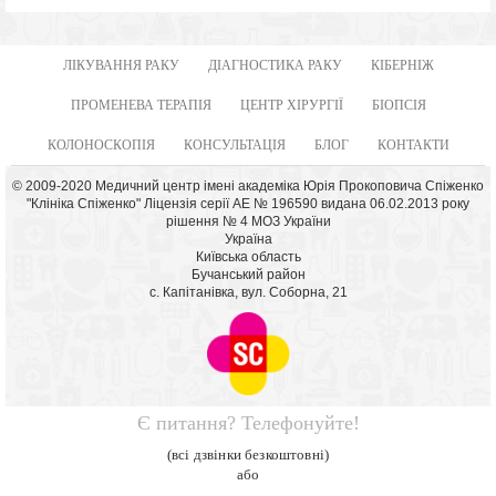
ЛІКУВАННЯ РАКУ
ДІАГНОСТИКА РАКУ
КІБЕРНІЖ
ПРОМЕНЕВА ТЕРАПІЯ
ЦЕНТР ХІРУРГІЇ
БІОПСІЯ
КОЛОНОСКОПІЯ
КОНСУЛЬТАЦІЯ
БЛОГ
КОНТАКТИ
© 2009-2020 Медичний центр імені академіка Юрія Прокоповича Спіженко
"Клініка Спіженко" Ліцензія серії АЕ № 196590 видана 06.02.2013 року
рішення № 4 МОЗ України
Україна
Київська область
Бучанський район
с. Капітанівка, вул. Соборна, 21
Є питання? Телефонуйте!
(всі дзвінки безкоштовні)
або