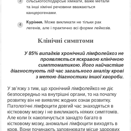
сільськогосподарські хімікати, важкі метали
та інші хімічні речовини вважаються
канцерогенами.
Куріння.
Може викликати не тільки рак
легенів, але і практично всі форми лейкозів.
Клінічні симптоми
У 85% випадків хронічний лімфолейкоз не
проявляється яскравою клінічною
симптоматикою. Його найчастіше
діагностують під час загального аналізу крові
з метою діагностики іншої хвороби.
У зв’язку з тим, що хронічний лімфолейкоз не діє
безпосередньо на внутрішні органи, то на початку
розвитку він не виявляє жодних ознак розвитку.
Патологічні лімфоцити довгий час знаходяться в
кістковому мозку і не викликають ніяких симптомів.
Але коли їх накопичується занадто багато в
кістковому мозку, аномальні лімфоцити виходять в
кров. Вони починають заповнювати місце здорових