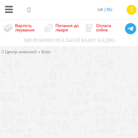
UA |
RU
Вартість
Питання до
Оплата
лікування
лікаря
online
МИ РОБИМО РЕАЛЬНОЇ ВАШУ НАДІЮ
Центр онкології
»
Блог