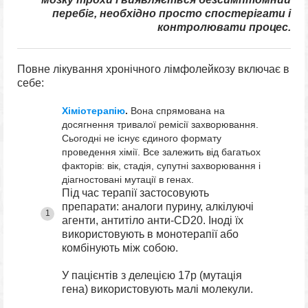
перебіг, необхідно просто спостерігати і
контролювати процес.
Повне лікування хронічного лімфолейкозу включає в
себе:
Хіміотерапію
.
Вона спрямована на
досягнення тривалої ремісії захворювання.
Сьогодні не існує єдиного формату
проведення хімії. Все залежить від багатьох
факторів: вік, стадія, супутні захворювання і
діагностовані мутації в генах.
Під час терапії застосовують
препарати: аналоги пурину, алкілуючі
агенти, антитіло анти-CD20. Іноді їх
використовують в монотерапії або
комбінують між собою.
У пацієнтів з делецією 17p (мутація
гена) використовують малі молекули.