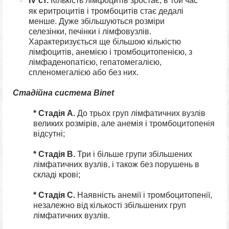
IV ст.
Кількість лімфоцитів зростає, в той час
як еритроцитів і тромбоцитів стає дедалі
менше. Дуже збільшуються розміри
селезінки, печінки і лімфовузлів.
Характеризується ще більшою кількістю
лімфоцитів, анемією і тромбоцитопенією, з
лімфаденопатією, гепатомегалією,
спленомегалією або без них.
Стадійна система Binet
* Стадія A.
До трьох груп лімфатичних вузлів
великих розмірів, але анемія і тромбоцитопенія
відсутні;
* Стадія B.
Три і більше групи збільшених
лімфатичних вузлів, і також без порушень в
складі крові;
* Стадія C.
Наявність анемії і тромбоцитопенії,
незалежно від кількості збільшених груп
лімфатичних вузлів.