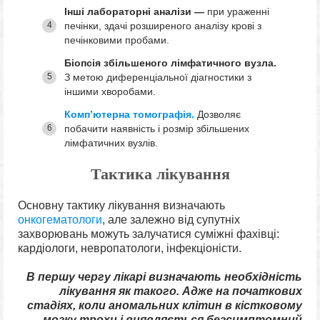
Інші лабораторні аналізи —
при ураженні
печінки, здачі розширеного аналізу крові з
печінковими пробами.
Біопсія збільшеного лімфатичного вузла.
З метою диференціальної діагностики з
іншими хворобами.
Комп’ютерна томографія.
Дозволяє
побачити наявність і розмір збільшених
лімфатичних вузлів.
Тактика лікування
Основну тактику лікування визначають
онкогематологи
, але залежно від супутніх
захворювань можуть залучатися суміжні фахівці:
кардіологи, невропатологи, інфекціоністи.
В першу чергу лікарі визначають необхідність
лікування як такого. Адже на початкових
стадіях, коли аномальних клітин в кістковому
мозку трохи і виявляється безсимптомний