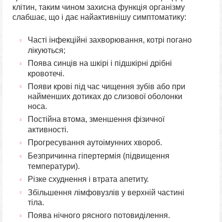
клітин, таким чином захисна функція організму
слабшає, що і дає найактивнішу симптоматику:
Часті інфекційні захворювання, котрі погано
лікуються;
Поява синців на шкірі і підшкірні дрібні
кровотечі.
Появи крові під час чищення зубів або при
найменших дотиках до слизової оболонки
носа.
Постійна втома, зменшення фізичної
активності.
Прогресування аутоімунних хвороб.
Безпричинна гіпертермія (підвищення
температури).
Різке схуднення і втрата апетиту.
Збільшення лімфовузлів у верхній частині
тіла.
Поява нічного рясного потовиділення.