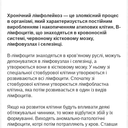
Хронічний лімфолейкоз — це злоякісний процес
в організмі, який характеризується постійним
виробленням і накопиченням атипових клітин, В-
лімфоцитів, що знаходяться в кровоносній
системі, червоному кістковому мозку,
лімфовузлах і селезінці.
В-лімфоцити знаходяться в кров’яному руслі, можуть
депонуватися в лімфовузлах і селезінці, а
утворюються вони в кістковому мозку. У ньому зі
спеціальної стовбурової клітини утворюються і
розвиваються всі лімфоцити. Спочатку зі
стовбурової клітини утворюється лімфобластна
клітина, яка потім розвивається в один із видів
лімфоцитів.
Якщо на розвиток клітини будуть впливати деякі
обтяжувальні чинники, то може відбутися збій у їх
формуванні. Виходять аномально-патологічні
лімфоцити, котрі потім потрапляють у кров. Ставши