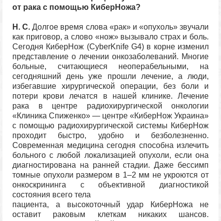
от рака с помощью КиберНожа?
Н. С.
Долгое время слова «рак» и «опухоль» звучали
как приговор, а слово «нож» вызывало страх и боль.
Сегодня КиберНож (CyberKnife G4) в корне изменил
представление о лечении онкозаболеваний. Многие
больные, считающиеся неоперабельными, на
сегодняшний день уже прошли лечение, а люди,
избегавшие хирургической операции, без боли и
потери крови лечатся в нашей клинике. Лечение
рака в центре радиохирургической онкологии
«Клиника Спиженко» — центре «КиберНож Украина»
с помощью радиохирургической системы КиберНож
проходит быстро, удобно и безболезненно.
Современная медицина сегодня способна излечить
больного с любой локализацией опухоли, если она
диагностирована на ранней стадии. Даже бессимп
томные опухоли размером в 1–2 мм не укроются от
онкоскрининга с объективной диагностикой
состояния всего тела
пациента, а высокоточный удар КиберНожа не
оставит раковым клеткам никаких шансов.