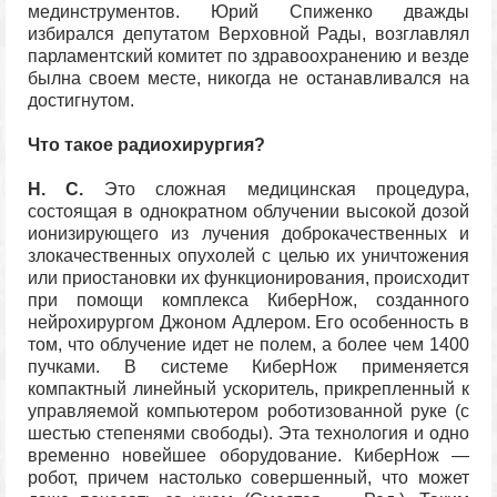
мединструментов. Юрий Спиженко дважды
избирался депутатом Верховной Рады, возглавлял
парламентский комитет по здравоохранению и везде
былна своем месте, никогда не останавливался на
достигнутом.
Что такое радиохирургия?
Н. С.
Это сложная медицинская процедура,
состоящая в однократном облучении высокой дозой
ионизирующего из лучения доброкачественных и
злокачественных опухолей с целью их уничтожения
или приостановки их функционирования, происходит
при помощи комплекса КиберНож, созданного
нейрохирургом Джоном Адлером. Его особенность в
том, что облучение идет не полем, а более чем 1400
пучками. В системе КиберНож применяется
компактный линейный ускоритель, прикрепленный к
управляемой компьютером роботизованной руке (с
шестью степенями свободы). Эта технология и одно
временно новейшее оборудование. КиберНож —
робот, причем настолько совершенный, что может