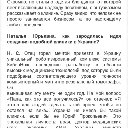
Скромно, но стильно одетая блондинка, от которой
веет вселяющим надежду позитивом, с энтузиазмом
рассказывает о клинике. Сразу видно, что человек не
просто занимается бизнесом, а по настоящему
любит свое дело.
Наталья Юрьевна, как зародилась идея
создания подобной клиники в Украине?
Н. С.
Отец горел мечтой привезти в Украину
уникальный роботизированный комплекс системы
КиберНож, последнюю разработку в области
высоких медицинских технологий, под которую были
подобраны соответствующего уровня точности
компьютерный и магнитно резонансный томографы.
Он
вынашивал эту мечту не один год. На мой вопрос
«Папа, как это все получилось?» он отвечал: «Я
хотел для людей сделать такой проект, чтобы он
остался на века». Украина не имела бы такой
клиники, если бы не Юрий Прокопьевич. Это
эпохальная личность: врач, доктор медицинских
наук, академик АМН Украины, министр