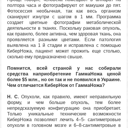
полтора часа и фотографируют от макушки до пят.
Фотосессия необычная, так как весь организм
сканируют изнутри с шагом в 1 мм. Программа
создает цветные фотографии метаболической
деятельности в тканях. Поскольку раковая опухоль,
как правило, более активна, чем здоровая ткань, она
проявляется разными цветами. Если патология
выявлена на 1 й стадии и исправлена с помощью
КиберНожа, пациент может прожить еще столько,
сколько ему предназначено свыше.
Помнится, всей страной у нас собирали
средства наприобретение ГаммаНожа ценой
более $5 млн., но он так и не появился в Украине.
Чем отличается КиберНож от ГаммаНожа?
Н. С.
Опухоли, как правило, имеют неправильную
форму, и чем больше опухоль, тем более
непредсказуемую конфигурацию она приобретает.
Только уникальные технические возможности
КиберНожа позволяют лечить 4–5- сантиметровые
опухоли в головном мозге и 6–8-сантиметровые в