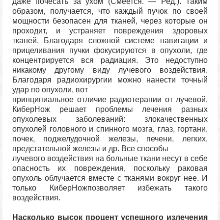
даже почесать за ухом (Смеется. — Ред.). Таким
образом, получается, что каждый пучок по своей
мощности безопасен для тканей, через которые он
проходит, и устраняет повреждения здоровых
тканей. Благодаря сложной системе навигации и
прицеливания пучки фокусируются в опухоли, где
концентрируется вся радиация. Это недоступно
никакому другому виду лучевого воздействия.
Благодаря радиохирургии можно нанести точный
удар по опухоли, вот
принципиальное отличие радиотерапии от лучевой.
КиберНож решает проблемы лечения разных
опухолевых заболеваний: злокачественных
опухолей головного и спинного мозга, глаз, гортани,
почек, поджелудочной железы, печени, легких,
предстательной железы и др. Все способы
лучевого воздействия на больные ткани несут в себе
опасность их повреждения, поскольку раковая
опухоль облучается вместе с тканями вокруг нее. И
только КиберНожпозволяет избежать такого
воздействия.
Насколько высок процент успешного излечения