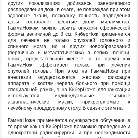
других локализациях, добиваясь равномерного
распределения дозы в очаге, не повреждая при этом
здоровые ткани, поскольку точность подведения
дозы составляет десятые доли миллиметра.
ГаммаНожом можно лечить опухоли сферической
формы величиной до 3 см. КиберНож применяется
для лечения не только опухолей головного и
спинного мозга, но и других новообразований
(первичных и метастатических) в легких, печени,
почке, предстательной железе, в то время как
ГаммаНож эффективен только при лечении
опухолей головы. При этом на ГаммаНоже при
анестезии осуществляется жесткая фиксация
аппарата к костям черепа больного при помощи
специальной рамки, а на КиберНоже для фиксации
используются индивидуальные съемные
аквапластические маски, прикрепляемые к
лечебному процедурному столу. В связи с этим на
ГаммаНоже применяется однократное облучение, в
то время как на КиберНоже возможно проведение и
однократной радиохирургии, и при необходимости