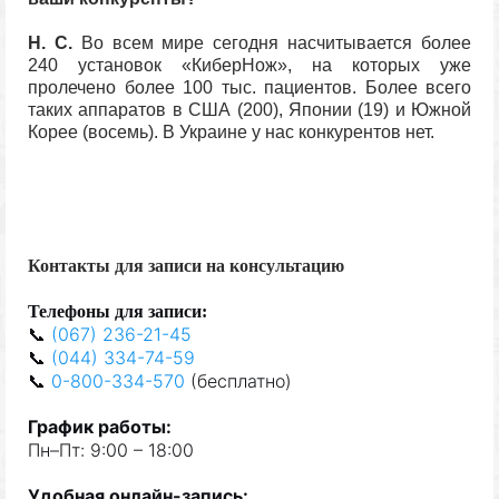
Н. С.
Во всем мире сегодня насчитывается более
240 установок «КиберНож», на которых уже
пролечено более 100 тыс. пациентов. Более всего
таких аппаратов в США (200), Японии (19) и Южной
Корее (восемь). В Украине у нас конкурентов нет.
Контакты для записи на консультацию
Телефон
ы
для запис
и
:
📞
(067) 236-21-45
📞
(044) 334-74-59
📞
0-800-334-570
(
бе
сплат
но
)
Граф
и
к
р
а
бот
ы
:
Пн–Пт: 9:00 – 18:00
Удобная
онлайн-запис
ь
: