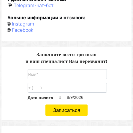
💬
Telegram-чат-бот
Б
о
льше
и
нформац
ии и отзывов
:
🌐
Instagram
🌐
Facebook
Заполните всего три поля
и наш специалист Вам перезвонит!
Дата визита
Записаться