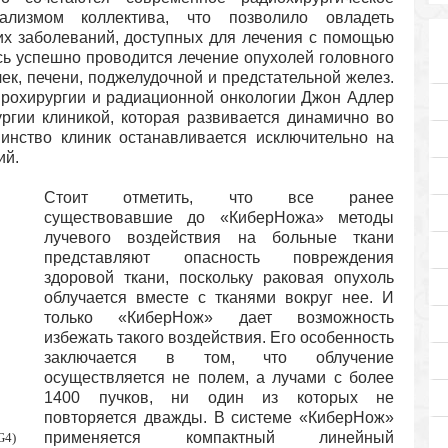
ализмом коллектива, что позволило овладеть
их заболеваний, доступных для лечения с помощью
сь успешно проводится лечение опухолей головного
очек, печени, поджелудочной и предстательной желез.
йрохирургии и радиационной онкологии Джон Адлер
ргии клиникой, которая развивается динамично во
инство клиник останавливается исключительно на
ий.
Стоит отметить, что все ранее
существовавшие до «КиберНожа» методы
лучевого воздействия на больные ткани
представляют опасность повреждения
здоровой ткани, поскольку раковая опухоль
облучается вместе с тканями вокруг нее. И
только «КиберНож» дает возможность
избежать такого воздействия. Его особенность
заключается в том, что облучение
осуществляется не полем, а лучами с более
1400 пучков, ни один из которых не
повторяется дважды. В системе «КиберНож»
применяется компактный линейный
G4)