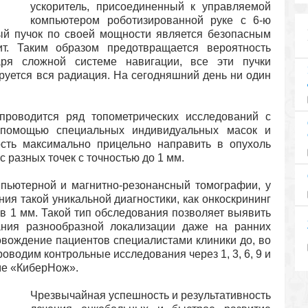
ускоритель, присоединенный к управляемой
компьютером роботизированной руке с 6-ю
ый пучок по своей мощности является безопасным
ит. Таким образом предотвращается вероятность
аря сложной системе навигации, все эти пучки
ируется вся радиация. На сегодняшний день ни один
проводится ряд топометрических исследований с
 помощью специальных индивидуальных масок и
сть максимально прицельно направить в опухоль
 разных точек с точностью до 1 мм.
мпьютерной и магнитно-резонансный томографии, у
ия такой уникальной диагностики, как онкоскрининг
в 1 мм. Такой тип обследования позволяет выявить
ания разнообразной локализации даже на ранних
овождение пациентов специалистами клиники до, во
оводим контрольные исследования через 1, 3, 6, 9 и
ме «КиберНож».
Чрезвычайная успешность и результативность