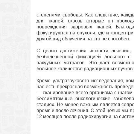
степенями свободы. Как следствие, кажд
для тканей, сквозь которые он проход
повреждения здоровых тканей. Благод
фокусируются на опухоли, где и концентр
другой вид облучения на это не способен.
С целью достижения четкости лечения, 
безболезненной фиксацией больного с
вакуумных матрасов. Это дает возможно
большое количество радиационных пучков с
Кроме ультразвукового исследования, ко
нас есть прекрасная возможность проведен
— сканирование всего организма с шагом 
бессимптомные онкологические заболев
стадиях. Не менее важным является сопр
время и после лечения. С этой целью мы пр
12 месяцев после радиохирургии на систе