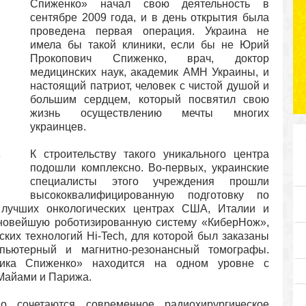
Спиженко» начал свою деятельность в
сентябре 2009 года, и в день открытия была
проведена первая операция. Украина не
имела бы такой клиники, если бы не Юрий
Прокопович Спиженко, врач, доктор
медицинских наук, академик АМН Украины, и
настоящий патриот, человек с чистой душой и
большим сердцем, который посвятил свою
жизнь осуществлению мечты многих
украинцев.
К строительству такого уникального центра
а
подошли комплексно. Во-первых, украинские
специалисты этого учреждения прошли
высококвалифицированную подготовку по
лучших онкологических центрах США, Италии и
 новейшую роботизированную систему «КиберНож»,
ких технологий Hi-Tech, для которой был заказаны
мпьютерный и магнитно-резонансный томографы.
ника Спиженко» находится на одном уровне с
Майами и Парижа.
 сочетаются современное радиохирургическое