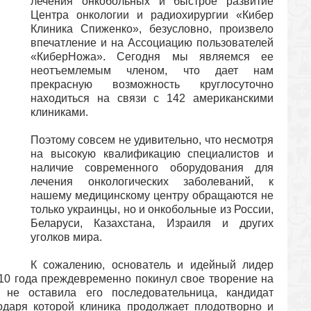
лечения онкобольных и быстрое развитие
Центра онкологии и радиохирургии «Кибер
Клиника Спиженко», безусловно, произвело
впечатление и на Ассоциацию пользователей
«КиберНожа». Сегодня мы являемся ее
неотъемлемым членом, что дает нам
прекрасную возможность круглосуточно
находиться на связи с 142 американскими
клиниками.
Поэтому совсем не удивительно, что несмотря
на высокую квалификацию специалистов и
наличие современного оборудования для
лечения онкологических заболеваний, к
нашему медицинскому центру обращаются не
только украинцы, но и онкобольные из России,
Беларуси, Казахстана, Израиля и других
уголков мира.
К сожалению, основатель и идейный лидер
0 года преждевременно покинул свое творение на
 не оставила его последовательница, кандидат
одаря которой клиника продолжает плодотворно и