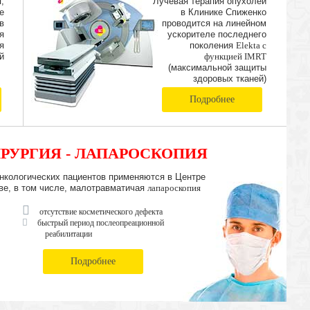
,
Лучевая терапия опухолей
е
в Клинике Спиженко
в
проводится на линейном
я
ускорителе последнего
я
поколения
Elekta с
й
функцией IMRT
(максимальной защиты
здоровых тканей)
Подробнее
РУРГИЯ - ЛАПАРОСКОПИЯ
нкологических пациентов применяются в Центре
ве, в том числе, малотравматичая
лапароскопия
отсутствие косметического дефекта
быстрый период послеопреационной
реабилитации
Подробнее