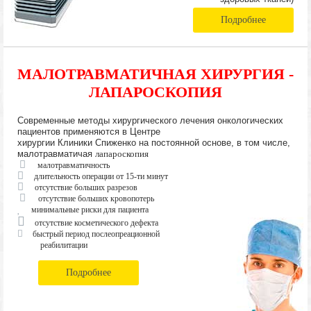
Подробнее
МАЛОТРАВМАТИЧНАЯ ХИРУРГИЯ -
ЛАПАРОСКОПИЯ
Современные методы хирургического лечения онкологических
пациентов применяются в Центре
хирургии Клиники Спиженко на постоянной основе, в том числе,
малотравматичая
лапароскопия
малотравматичность
длительность операции от 15-ти минут
отсутствие больших разрезов
отсутствие больших кровопотерь
минимальные риски для пациента
отсутствие косметического дефекта
быстрый период послеопреационной
реабилитации
Подробнее