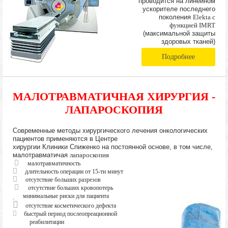
проводится на линейном
ускорителе последнего
поколения
Elekta с
функцией IMRT
(максимальной защиты
здоровых тканей)
Подробнее
МАЛОТРАВМАТИЧНАЯ ХИРУРГИЯ -
ЛАПАРОСКОПИЯ
Современные методы хирургического лечения онкологических
пациентов применяются в Центре
хирургии Клиники Спиженко на постоянной основе, в том числе,
малотравматичая
лапароскопия
малотравматичность
длительность операции от 15-ти минут
отсутствие больших разрезов
отсутствие больших кровопотерь
минимальные риски для пациента
отсутствие косметического дефекта
быстрый период послеопреационной
реабилитации