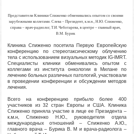
Представители Клиники Спиженко обменивались опытом со своими
зарубежными коллегами. Слева – Президент, к.м.н., Н.Ю. Спиженко,
справа – врач-радиолог, Т.И. Чеботарева, в центре – главный врач,
В.М. Бурик
Клиника Спиженко посетила Первую Европейскую
конференцию по стереотаксическому облучению
тела с использованием визуальных методик IG-IMRT.
Специалисты клиники обменивались опытом с
коллегами из института онкологии в Милане по
лечению больных различных патологий, участвовали
в проведении конференции и обсуждении методов
лечения.
Всего на конференцию прибыло более 400
участников из 32 стран Европы и США. Клиника
Спиженко приняла участие в лице ее Президента –
к.м.н, Спиженко Н.Ю., руководителя отдела
международных отношений – Спиженко А.Ю.,
главного врача – Бурика В. М и врача-радиолога –