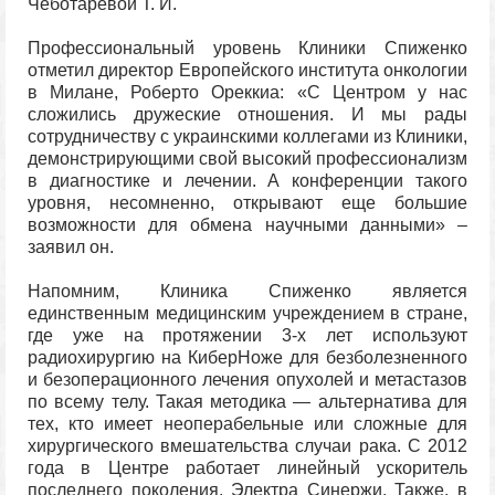
Чеботаревой Т. И.
Профессиональный уровень Клиники Спиженко
отметил директор Европейского института онкологии
в Милане, Роберто Ореккиа: «С Центром у нас
сложились дружеские отношения. И мы рады
сотрудничеству с украинскими коллегами из Клиники,
демонстрирующими свой высокий профессионализм
в диагностике и лечении. А конференции такого
уровня, несомненно, открывают еще большие
возможности для обмена научными данными» –
заявил он.
Напомним, Клиника Спиженко является
единственным медицинским учреждением в стране,
где уже на протяжении 3-х лет используют
радиохирургию на КиберНоже для безболезненного
и безоперационного лечения опухолей и метастазов
по всему телу. Такая методика — альтернатива для
тех, кто имеет неоперабельные или сложные для
хирургического вмешательства случаи рака. С 2012
года в Центре работает линейный ускоритель
последнего поколения, Электра Синержи. Также, в