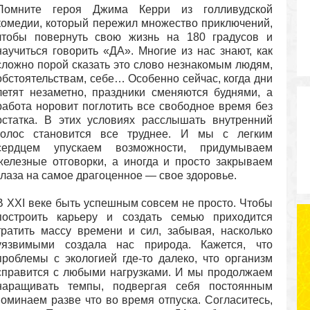
Помните героя Джима Керри из голливудской
комедии, который пережил множество приключений,
чтобы повернуть свою жизнь на 180 градусов и
научиться говорить «ДА». Многие из нас знают, как
сложно порой сказать это слово незнакомым людям,
обстоятельствам, себе… Особенно сейчас, когда дни
летят незаметно, праздники сменяются буднями, а
работа норовит поглотить все свободное время без
остатка. В этих условиях расслышать внутренний
голос становится все труднее. И мы с легким
сердцем упускаем возможности, придумываем
железные отговорки, а иногда и просто закрываем
глаза на самое драгоценное — свое здоровье.
В XXI веке быть успешным совсем не просто. Чтобы
построить карьеру и создать семью приходится
тратить массу времени и сил, забывая, насколько
уязвимыми создала нас природа. Кажется, что
проблемы с экологией где-то далеко, что организм
справится с любыми нагрузками. И мы продолжаем
наращивать темпы, подвергая себя постоянным
оминаем разве что во время отпуска. Согласитесь,