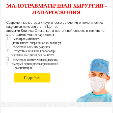
МАЛОТРАВМАТИЧНАЯ ХИРУРГИЯ -
ЛАПАРОСКОПИЯ
Современные методы хирургического лечения онкологических
пациентов применяются в Центре
хирургии Клиники Спиженко на постоянной основе, в том числе,
малотравматичая
лапароскопия
малотравматичность
длительность операции от 15-ти минут
отсутствие больших разрезов
отсутствие больших кровопотерь
минимальные риски для пациента
отсутствие косметического дефекта
быстрый период послеопреационной
реабилитации
Подробнее