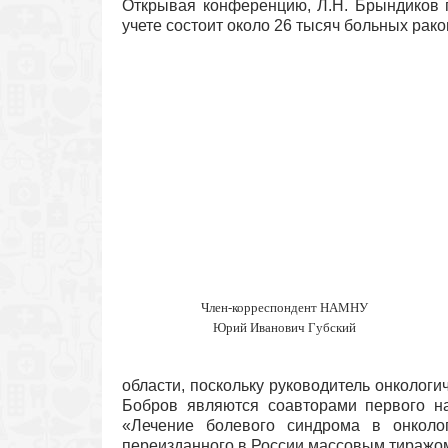
Открывая конференцию, Л.Н. Брындиков п
учете состоит около 26 тысяч больных рако
Член-корреспондент НАМНУ
Юрий Иванович Губский
области, поскольку руководитель онкологи
Бобров являются соавторами первого н
«Лечение болевого синдрома в онколо
переизданного в России массовым тиражом 