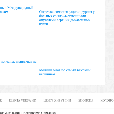
знь в Международный
Стереотаксическая радиохирургия у
раком
больных со злокачественными
опухолями верхних дыхательных
путей
, полезные привычки на
Молнии бьют по самым высоким
вершинам
Ж
ELEKTA VERSA HD
ЦЕНТР ХИРУРГИИ
БИОПСИЯ
КОЛОНО
кадемика Юрия Прокоповича Спиженко