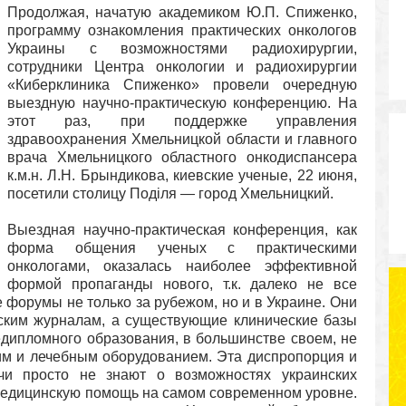
Продолжая, начатую академиком Ю.П. Спиженко,
программу ознакомления практических онкологов
Украины с возможностями радиохирургии,
сотрудники Центра онкологии и радиохирургии
«Киберклиника Спиженко» провели очередную
выездную научно-практическую конференцию. На
этот раз, при поддержке управления
здравоохранения Хмельницкой области и главного
врача Хмельницкого областного онкодиспансера
к.м.н. Л.Н. Брындикова, киевские ученые, 22 июня,
посетили столицу Поділя — город Хмельницкий.
Выездная научно-практическая конференция, как
форма общения ученых с практическими
онкологами, оказалась наиболее эффективной
формой пропаганды нового, т.к. далеко не все
 форумы не только за рубежом, но и в Украине. Они
ским журналам, а существующие клинические базы
дипломного образования, в большинстве своем, не
м и лечебным оборудованием. Эта диспропорция и
ачи просто не знают о возможностях украинских
 медицинскую помощь на самом современном уровне.