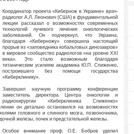
Координатор проекта «Кибернож в Украине» врач-
радиолог А.Л. Леонович (США) в фундаментальной
лекции рассказал о возможностях современных
технологий лучевого лечения онкологических
заболеваний. Он подчеркнул, что Украина,
благодаря «Киберножу» совершила настоящий
прорыв из «заповедника кобальтовых динозавров»
в мировое сообщество радиологов «на уровне ХХI
века». Это стало возможным благодаря
титаническим усилиям академика Ю.П. Спиженко,
построившего без помощи государства
«Киберклинику».
Завершил научную программу конференции
заместитель директора Центра онкологии и
радиохирургии «Киберклиника Спиженко»
лении он детально остановился на возможностях
олями головного и спинного мозга, позвоночника,
лудочной железы, почек и предстательной железы.
Особое внимание проф. О.Е. Бобров уделил