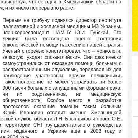
одчеркнул, что сегодня в Хмельницкой области на
м, и их число непрерывно растет.
Первым на трибуну поднялся директор института
паллиативной и хосписной медицины МЗ Украины,
член-корреспондент НАМНУ Ю.И. Губский. Его
лекция была посвящена оценке состояния
онкологической помощи населению нашей страны.
Ученый с горечью констатировал, что – «онкологи,
зачастую, уходят «по-английски». Они фактически
самоустранились от оказания помощи больным с
распространенными опухолями, передавая их для
наблюдения участковым врачам поликлиники.
Такое положение не может устраивать ни более
900 тысяч больных с запущенными формами рака,
ни их родственников, ни медицинскую
общественность. Особое место в разработке
протоколов оказания помощи таким больным
Юрий Иванович отводит именно Хмельницкой
ческой службы области Л.Н. Брындиков и проф. О.Е.
а территории СНГ фундаментального руководства
гии», изданного в Украине еще в 2003 году и
в 2004 году.