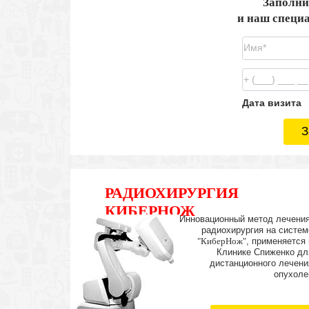
Заполни
и наш специа
Дата визита
З
РАДИОХИРУРГИЯ
КИБЕРНОЖ
Инновационный метод лечения
радиохирургия на систем
"КиберНож"
, применяется 
Клинике Спиженко дл
дистанционного лечени
опухоле