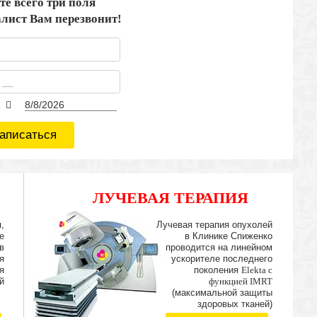
те всего три поля
лист Вам перезвонит!
аписаться
ЛУЧЕВАЯ ТЕРАПИЯ
IMRT
,
Лучевая терапия опухолей
е
в Клинике Спиженко
в
проводится на линейном
я
ускорителе последнего
я
поколения
Elekta с
й
функцией IMRT
(максимальной защиты
здоровых тканей)