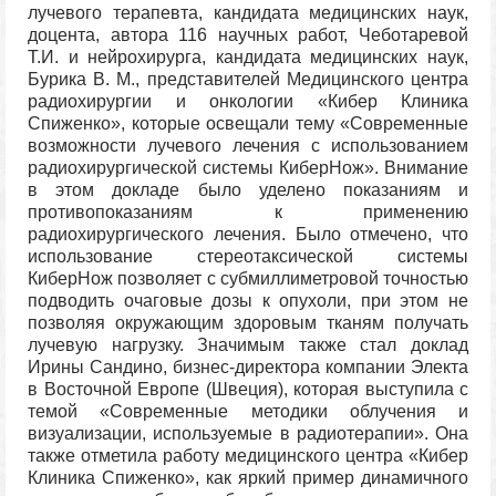
лучевого терапевта, кандидата медицинских наук,
доцента, автора 116 научных работ, Чеботаревой
Т.И. и нейрохирурга, кандидата медицинских наук,
Бурика В. М., представителей Медицинского центра
радиохирургии и онкологии «Кибер Клиника
Спиженко», которые освещали тему «Современные
возможности лучевого лечения с использованием
радиохирургической системы КиберНож». Внимание
в этом докладе было уделено показаниям и
противопоказаниям к применению
радиохирургического лечения. Было отмечено, что
использование стереотаксической системы
КиберНож позволяет с субмиллиметровой точностью
подводить очаговые дозы к опухоли, при этом не
позволяя окружающим здоровым тканям получать
лучевую нагрузку. Значимым также стал доклад
Ирины Сандино, бизнес-директора компании Электа
в Восточной Европе (Швеция), которая выступила с
темой «Современные методики облучения и
визуализации, используемые в радиотерапии». Она
также отметила работу медицинского центра «Кибер
Клиника Спиженко», как яркий пример динамичного