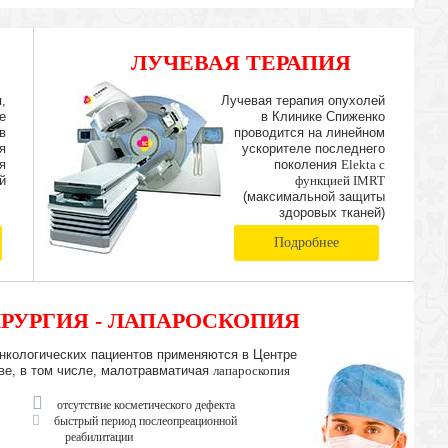
ЛУЧЕВАЯ ТЕРАПИЯ
IMRT
,
Лучевая терапия опухолей
е
в Клинике Спиженко
в
проводится на линейном
я
ускорителе последнего
я
поколения
Elekta с
й
функцией IMRT
(максимальной защиты
здоровых тканей)
Подробнее
РУРГИЯ - ЛАПАРОСКОПИЯ
нкологических пациентов применяются в Центре
ве, в том числе, малотравматичая
лапароскопия
отсутствие косметического дефекта
быстрый период послеопреационной
реабилитации