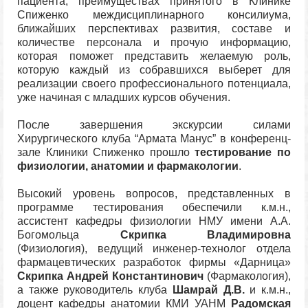
пациента, преимуществах принятого в Клинике
Спиженко междисциплинарного консилиума,
ближайших перспективах развития, составе и
количестве персонала и прочую информацию,
которая поможет представить желаемую роль,
которую каждый из собравшихся выберет для
реализации своего профессионального потенциала,
уже начиная с младших курсов обучения.
После завершения экскурсии силами
Хирургического клуба “Армата Манус” в конференц-
зале Клиники Спиженко прошло
тестирование по
физиологии, анатомии и фармакологии
.
Высокий уровень вопросов, представленных в
программе тестирования обеспечили к.м.н.,
ассистент кафедры физиологии НМУ имени А.А.
Богомольца
Скрипка Владимировна
(Физиология), ведущий инженер-технолог отдела
фармацевтических разработок фирмы «Дарница»
Скрипка Андрей Константинович
(Фармакология),
а также руководитель клуба
Шамрай Д.В.
и к.м.н.,
доцент кафедры анатомии КМИ УАНМ
Радомская