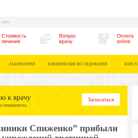
Стоимость
Вопрос
Оплата
лечения
врачу
online
ЛАБОРАТОРИЯ
КЛИНИЧЕСКИЕ ИССЛЕДОВАНИЯ
КОНСУ
ию к врачу
Записаться
о специалиста
линики Спиженко” прибыли
 учреждений третичной