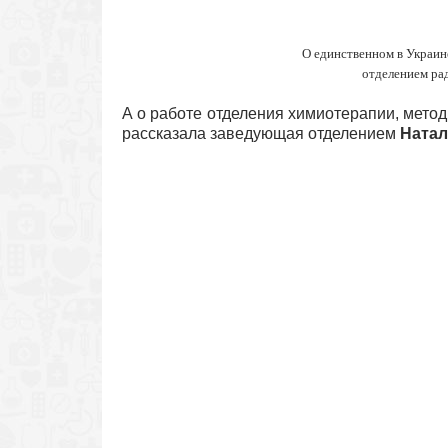
О единственном в Украи
отделением ра
А о работе отделения химиотерапии, мето
рассказала заведующая отделением
Ната