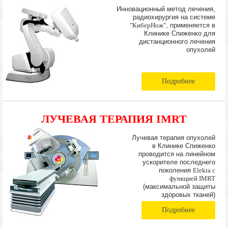
Инновационный метод лечения,
радиохирургия на системе
"КиберНож"
, применяется в
Клинике Спиженко для
дистанционного лечения
опухолей
Подробнее
ЛУЧЕВАЯ ТЕРАПИЯ IMRT
Лучевая терапия опухолей
в Клинике Спиженко
проводится на линейном
ускорителе последнего
поколения
Elekta с
функцией IMRT
(максимальной защиты
здоровых тканей)
Подробнее