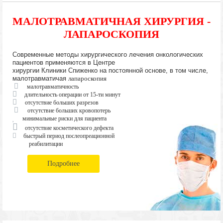
МАЛОТРАВМАТИЧНАЯ ХИРУРГИЯ -
ЛАПАРОСКОПИЯ
Современные методы хирургического лечения онкологических
пациентов применяются в Центре
хирургии Клиники Спиженко на постоянной основе, в том числе,
малотравматичая
лапароскопия
малотравматичность
длительность операции от 15-ти минут
отсутствие больших разрезов
отсутствие больших кровопотерь
минимальные риски для пациента
отсутствие косметического дефекта
быстрый период послеопреационной
реабилитации
Подробнее