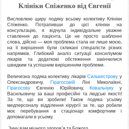
Клініки Спіженко від Євгенії
Висловлюю щиру подяку всьому колективу Клініки
Спіженко. Потрапивши до цієї клініки на
консультацію, я відчула індивідуальне уважне
ставлення до пацієнта. Це не просто шаблонні
слова, дійсно — моя проблема стала не лише моєю,
на її вирішення були скликані спеціалісти різних
напрямків. Глибокий аналіз ситуації консиліумом
лікарів та додаткові обстеження закінчилися
швидким та успішним вирішенням проблеми.
Величезна подяка колективу лікарів
Сильвестрову
у
Олександровичу,
Гірагосовій
Ліні Миколаївні,
Гірагосову
Євгенію Юрійовичу,
Ковальчуку
у
Васильовичу за ваші професійні та людські якості!
За те, що ви зробили! Також подяка усьому
медперсоналу відділення хірургії за те, що робили
моє перебування в стаціонарі комфортним і
допомагали в усьому.
Зичу вам міцного здоров’я та Божого