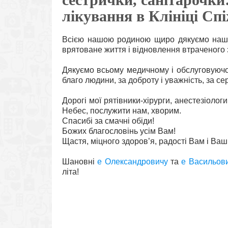
лікування в Клініці Сп
Всією нашою родиною щиро дякуємо нашим 
врятоване життя і відновлення втраченого 
Дякуємо всьому медичному і обслуговуючо
благо людини, за доброту і уважність, за се
Дорогі мої рятівники-хірурги, анестезіолог
Небес, послужити нам, хворим.
Спасибі за смачні обіди!
Божих благословінь усім Вам!
Щастя, міцного здоров’я, радості Вам і Ва
Шановні
е Олександровичу
та
е Васильов
літа!