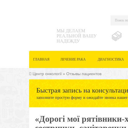
МЫ ДЕЛАЕМ
РЕАЛЬНОЙ ВАШУ
НАДЕЖДУ
ГЛАВНАЯ
ЛЕЧЕНИЕ РАКА
ДИАГНОСТИКА
Центр онкології
»
Отзывы пациентов
Быстрая запись на консультац
заполните простую форму и ожидайте звонка нашег
«Дорогі мої рятівники-х
сестрички, санітарочки