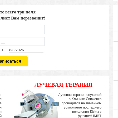
те всего три поля
лист Вам перезвонит!
аписаться
ЛУЧЕВАЯ ТЕРАПИЯ
IMRT
,
Лучевая терапия опухолей
е
в Клинике Спиженко
в
проводится на линейном
я
ускорителе последнего
я
поколения
Elekta с
й
функцией IMRT