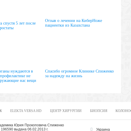
Отзыв о лечении на КиберНоже
 спустя 5 лет после
пациентки из Казахстана
простаты
рганы нуждаются в
Спасибо огромное Клинике Спиженко
 профилактике не
за надежду на жизнь
кружающие нас вещи
Ж
ELEKTA VERSA HD
ЦЕНТР ХИРУРГИИ
БИОПСИЯ
КОЛОНО
кадемика Юрия Прокоповича Спиженко
196590 выдана 06.02.2013 г.
Украина