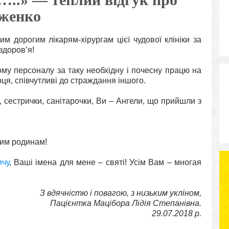
іженко
дорогим лікарям-хірургам цієї чудової клініки за
здоров’я!
му персоналу за таку необхідну і почесну працю на
рця, співчутливі до страждання іншого.
и, сестрички, санітарочки, Ви – Ангели, що прийшли з
шим родинам!
ичу
, Ваші імена для мене – святі! Усім Вам – многая
З вдячністю і повагою, з низьким укліном,
Пацієнтка Мацібора Лідія Степанівна.
29.07.2018 р.