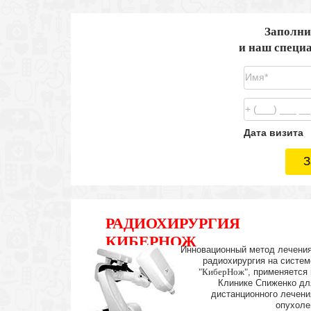
Заполни
и наш специа
Дата визита
З
РАДИОХИРУРГИЯ
КИБЕРНОЖ
Инновационный метод лечения
радиохирургия на систем
"КиберНож"
, применяется 
Клинике Спиженко дл
дистанционного лечени
опухоле