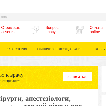
Стоимость
Вопрос
Оплата
лечения
врачу
online
ЛАБОРАТОРИЯ
КЛИНИЧЕСКИЕ ИССЛЕДОВАНИЯ
КОНСУ
ию к врачу
Записаться
о специалиста
ірурги, анестезіологи,
…..» — теплий відгук про