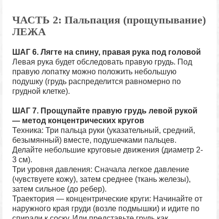
ЧАСТЬ 2: Пальпация (прощупывание)
ЛЕЖА
ШАГ 6.
Лягте на спину, правая рука под головой
Левая рука будет обследовать правую грудь. Под
правую лопатку можно положить небольшую
подушку (грудь распределится равномерно по
грудной клетке).
ШАГ 7.
Прощупайте правую грудь левой рукой
— метод концентрических кругов
Техника: Три пальца руки (указательный, средний,
безымянный) вместе, подушечками пальцев.
Делайте небольшие круговые движения (диаметр 2-
3 см).
Три уровня давления: Сначала легкое давление
(чувствуете кожу), затем среднее (ткань железы),
затем сильное (до ребер).
Траектория — концентрические круги: Начинайте от
наружного края груди (возле подмышки) и идите по
спирали к соску. Или представьте грудь как