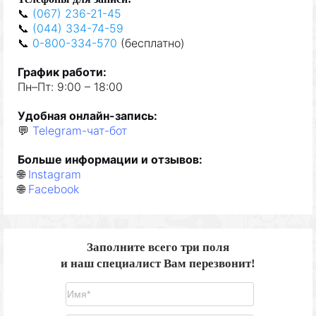
📞
(067) 236-21-45
📞
(044) 334-74-59
📞
0-800-334-570
(
бе
сплат
но
)
Граф
и
к
р
а
боти
:
Пн–Пт: 9:00 – 18:00
Удобная
онлайн-запис
ь
:
💬
Telegram-чат-бот
Б
о
льше
и
нформац
ии и отзывов
:
🌐
Instagram
🌐
Facebook
Заполните всего три поля
и наш специалист Вам перезвонит!